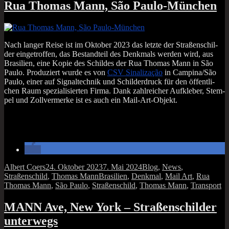
Tho­
Rua Thomas Mann, São Paulo-München
mas-
Mann-
Stra­
ße“
Nach lan­ger Rei­se ist im Okto­ber 2023 das letz­te der Stra­ßen­schil­
der ein­ge­trof­fen, das Bestand­teil des Denk­mals wer­den wird, aus
Bra­si­li­en, eine Kopie des Schil­des der Rua Tho­mas Mann in São
Pau­lo. Pro­du­ziert wur­de es von
CSV Sina­li­za­ção
in Campina/São
Pau­lo, einer auf Signal­tech­nik und Schil­der­druck für den öffent­li­
chen Raum spe­zia­li­sier­ten Fir­ma. Dank zahl­rei­cher Auf­kle­ber, Stem­
pel und Zoll­ver­mer­ke ist es auch ein Mail-Art-Objekt.
Autor
Veröffentlicht
Kategorien
Albert Coers
24. Oktober 2023
7. Mai 2024
Blog
,
News
,
am
Schlagwörter
Straßenschild
,
Thomas Mann
Brasilien
,
Denkmal
,
Mail Art
,
Rua
Thomas Mann
,
São Paulo
,
Straßenschild
,
Thomas Mann
,
Transport
MANN Ave, New York – Straßenschilder
unterwegs