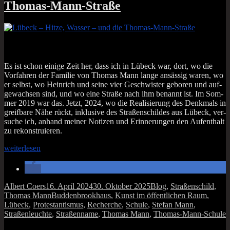
Thomas-Mann-Straße
Es ist schon eini­ge Zeit her, dass ich in Lübeck war, dort, wo die
Vor­fah­ren der Fami­lie von Tho­mas Mann lan­ge ansäs­sig waren, wo
er selbst, wo Hein­rich und sei­ne vier Geschwis­ter gebo­ren und auf­
ge­wach­sen sind, und wo eine Stra­ße nach ihm benannt ist. Im Som­
mer 2019 war das. Jetzt, 2024, wo die Rea­li­sie­rung des Denk­mals in
greif­ba­re Nähe rückt, inklu­si­ve des Stra­ßen­schil­des aus Lübeck, ver­
su­che ich, anhand mei­ner Noti­zen und Erin­ne­run­gen den Auf­ent­halt
zu rekonstruieren.
„Lübeck
wei­ter­le­sen
–
Hit­
ze,
Was­
Autor
Veröffentlicht
Kategorien
Albert Coers
16. April 2024
30. Oktober 2025
Blog
,
Straßenschild
,
ser
am
Schlagwörter
Thomas Mann
Buddenbrookhaus
,
Kunst im öffentlichen Raum
,
–
Lübeck
,
Protestantismus
,
Recherche
,
Schule
,
Stefan Mann
,
und
Straßenleuchte
,
Straßenname
,
Thomas Mann
,
Thomas-Mann-Schule
die