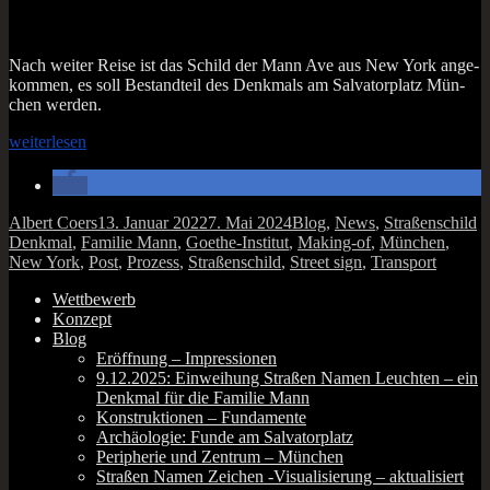
Nach wei­ter Rei­se ist das Schild der Mann Ave aus New York ange­
kom­men, es soll Bestand­teil des Denk­mals am Sal­va­tor­platz Mün­
chen werden.
„MANN
wei­ter­le­sen
Ave,
New
York
–
Autor
Veröffentlicht
Kategorien
S
Albert Coers
13. Januar 2022
7. Mai 2024
Blog
,
News
,
Straßenschild
Stra­
am
Denkmal
,
Familie Mann
,
Goethe-Institut
,
Making-of
,
München
,
ßen­
New York
,
Post
,
Prozess
,
Straßenschild
,
Street sign
,
Transport
schil­
der
Wettbewerb
unter­
Konzept
wegs“
Blog
Eröffnung – Impressionen
9.12.2025: Einweihung Straßen Namen Leuchten – ein
Denkmal für die Familie Mann
Konstruktionen – Fundamente
Archäologie: Funde am Salvatorplatz
Peripherie und Zentrum – München
Straßen Namen Zeichen ‑Visualisierung – aktualisiert