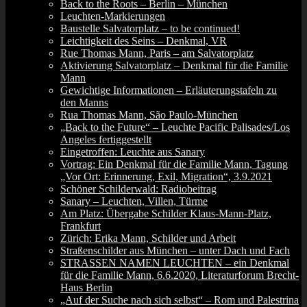
Back to the Roots – Berlin – München
Leuchten-Markierungen
Baustelle Salvatorplatz – to be continued!
Leichtigkeit des Seins – Denkmal, VR
Rue Thomas Mann, Paris – am Salvatorplatz
Aktivierung Salvatorplatz – Denkmal für die Familie
Mann
Gewichtige Informationen – Erläuterungstafeln zu
den Manns
Rua Thomas Mann, São Paulo-München
„Back to the Future“ – Leuchte Pacific Palisades/Los
Angeles fertiggestellt
Eingetroffen: Leuchte aus Sanary
Vortrag: Ein Denkmal für die Familie Mann, Tagung
„Vor Ort: Erinnerung, Exil, Migration“, 3.9.2021
Schöner Schilderwald: Radiobeitrag
Sanary – Leuchten, Villen, Türme
Am Platz: Übergabe Schilder Klaus-Mann-Platz,
Frankfurt
Zürich: Erika Mann, Schilder und Arbeit
Straßenschilder aus München – unter Dach und Fach
STRASSEN NAMEN LEUCHTEN – ein Denkmal
für die Familie Mann, 6.6.2020, Literaturforum Brecht-
Haus Berlin
„Auf der Suche nach sich selbst“ – Rom und Palestrina