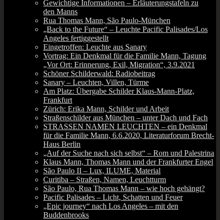
Gewichtige Informationen – Erläuterungstafeln zu
den Manns
Rua Thomas Mann, São Paulo-München
„Back to the Future“ – Leuchte Pacific Palisades/Los
Angeles fertiggestellt
Eingetroffen: Leuchte aus Sanary
Vortrag: Ein Denkmal für die Familie Mann, Tagung
„Vor Ort: Erinnerung, Exil, Migration“, 3.9.2021
Schöner Schilderwald: Radiobeitrag
Sanary – Leuchten, Villen, Türme
Am Platz: Übergabe Schilder Klaus-Mann-Platz,
Frankfurt
Zürich: Erika Mann, Schilder und Arbeit
Straßenschilder aus München – unter Dach und Fach
STRASSEN NAMEN LEUCHTEN – ein Denkmal
für die Familie Mann, 6.6.2020, Literaturforum Brecht-
Haus Berlin
„Auf der Suche nach sich selbst“ – Rom und Palestrina
Klaus Mann, Thomas Mann und der Frankfurter Engel
São Paulo II – Lux, ILUME, Material
Curitiba – Straßen, Namen, Leuchtturm
São Paulo, Rua Thomas Mann – wie hoch gehängt?
Pacific Palisades – Licht, Schatten und Feuer
„Epic journey“ nach Los Angeles – mit den
Buddenbrooks