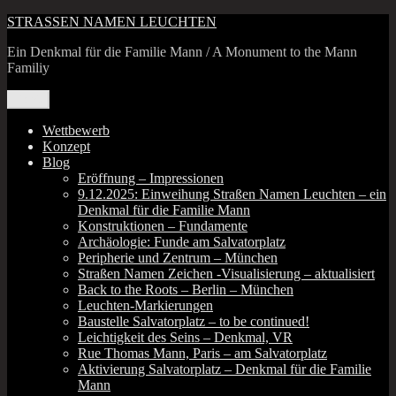
Zum
STRASSEN NAMEN LEUCHTEN
Inhalt
Ein Denkmal für die Familie Mann / A Monument to the Mann
springen
Familiy
Menü
Wettbewerb
Konzept
Blog
Eröffnung – Impressionen
9.12.2025: Einweihung Straßen Namen Leuchten – ein
Denkmal für die Familie Mann
Konstruktionen – Fundamente
Archäologie: Funde am Salvatorplatz
Peripherie und Zentrum – München
Straßen Namen Zeichen ‑Visualisierung – aktualisiert
Back to the Roots – Berlin – München
Leuchten-Markierungen
Baustelle Salvatorplatz – to be continued!
Leichtigkeit des Seins – Denkmal, VR
Rue Thomas Mann, Paris – am Salvatorplatz
Aktivierung Salvatorplatz – Denkmal für die Familie
Mann