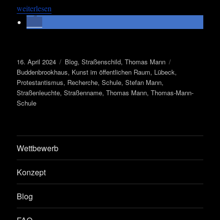
„Lübeck – Hit­ze, Was­ser – und die Tho­mas-Mann-Stra­ße“
wei­ter­le­sen
Veröffentlicht
Kategorien
Schlagwörter
16. April 2024
Blog
,
Straßenschild
,
Thomas Mann
am
Buddenbrookhaus
,
Kunst im öffentlichen Raum
,
Lübeck
,
Protestantismus
,
Recherche
,
Schule
,
Stefan Mann
,
Straßenleuchte
,
Straßenname
,
Thomas Mann
,
Thomas-Mann-
Schule
Wettbewerb
Konzept
Blog