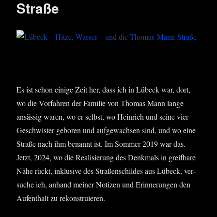
Straße
Es ist schon eini­ge Zeit her, dass ich in Lübeck war, dort,
wo die Vor­fah­ren der Fami­lie von Tho­mas Mann lan­ge
ansäs­sig waren, wo er selbst, wo Hein­rich und sei­ne vier
Geschwis­ter gebo­ren und auf­ge­wach­sen sind, und wo eine
Stra­ße nach ihm benannt ist. Im Som­mer 2019 war das.
Jetzt, 2024, wo die Rea­li­sie­rung des Denk­mals in greif­ba­re
Nähe rückt, inklu­si­ve des Stra­ßen­schil­des aus Lübeck, ver­
su­che ich, anhand mei­ner Noti­zen und Erin­ne­run­gen den
Auf­ent­halt zu rekonstruieren.