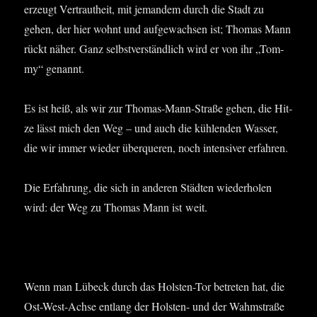
erzeugt Ver­traut­heit, mit jeman­dem durch die Stadt zu
gehen, der hier wohnt und auf­ge­wach­sen ist; Tho­mas Mann
rückt näher. Ganz selbst­ver­ständ­lich wird er von ihr „Tom­
my“ genannt.
Es ist heiß, als wir zur Tho­mas-Mann-Stra­ße gehen, die Hit­
ze lässt mich den Weg – und auch die küh­len­den Was­ser,
die wir immer wie­der über­que­ren, noch inten­si­ver erfahren.
Die Erfah­rung, die sich in ande­ren Städ­ten wie­der­ho­len
wird: der Weg zu Tho­mas Mann ist weit.
Wenn man Lübeck durch das Hols­ten-Tor betre­ten hat, die
Ost-West-Ach­se ent­lang der Hols­ten- und der Wahm­stra­ße