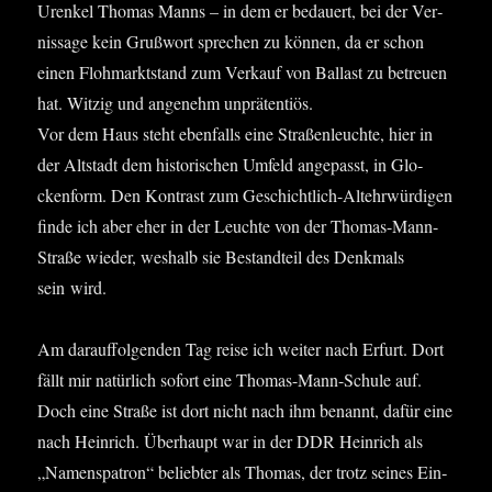
Uren­kel Tho­mas Manns – in dem er bedau­ert, bei der Ver­
nis­sa­ge kein Gruß­wort spre­chen zu kön­nen, da er schon
einen Floh­markt­stand zum Ver­kauf von Bal­last zu betreu­en
hat. Wit­zig und ange­nehm unprä­ten­ti­ös.
Vor dem Haus steht eben­falls eine Stra­ßen­leuch­te, hier in
der Alt­stadt dem his­to­ri­schen Umfeld ange­passt, in Glo­
cken­form. Den Kon­trast zum Geschicht­lich-Alt­ehr­wür­di­gen
fin­de ich aber eher in der Leuch­te von der Tho­mas-Mann-
Stra­ße wie­der, wes­halb sie Bestand­teil des Denk­mals
sein wird.
Am dar­auf­fol­gen­den Tag rei­se ich wei­ter nach Erfurt. Dort
fällt mir natür­lich sofort eine Tho­mas-Mann-Schu­le auf.
Doch eine Stra­ße ist dort nicht nach ihm benannt, dafür eine
nach Hein­rich. Über­haupt war in der DDR Hein­rich als
„Namens­pa­tron“ belieb­ter als Tho­mas, der trotz sei­nes Ein­