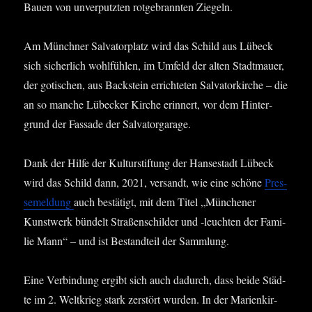
Bau­en von unver­putz­ten rot­ge­brann­ten Ziegeln.
Am Münch­ner Sal­va­tor­platz wird das Schild aus Lübeck
sich sicher­lich wohl­füh­len, im Umfeld der alten Stadt­mau­er,
der goti­schen, aus Back­stein errich­te­ten Sal­va­tor­kir­che – die
an so man­che Lübe­cker Kir­che erin­nert, vor dem Hin­ter­
grund der Fas­sa­de der Salvatorgarage.
Dank der Hil­fe der Kul­tur­stif­tung der Han­se­stadt Lübeck
wird das Schild dann, 2021, ver­sandt, wie eine schö­ne
Pres­
se­mel­dung
auch bestä­tigt, mit dem Titel „Mün­che­ner
Kunst­werk bün­delt Stra­ßen­schil­der und ‑leuch­ten der Fami­
lie Mann“ – und ist Bestand­teil der Sammlung.
Eine Ver­bin­dung ergibt sich auch dadurch, dass bei­de Städ­
te im 2. Welt­krieg stark zer­stört wur­den. In der Mari­en­kir­