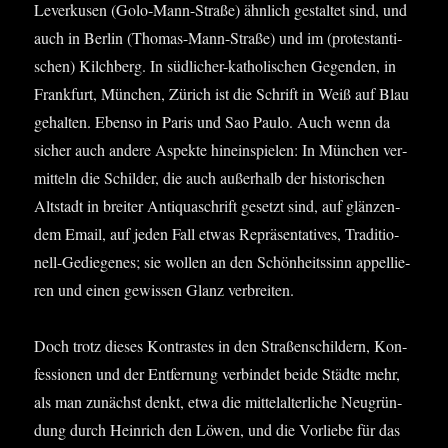
Lever­ku­sen (Golo-Mann-Stra­ße) ähn­lich gestal­tet sind, und
auch in Ber­lin (Tho­mas-Mann-Stra­ße) und im (pro­tes­tan­ti­
schen) Kilch­berg. In süd­li­cher-katho­li­schen Gegen­den, in
Frank­furt, Mün­chen, Zürich ist die Schrift in Weiß auf Blau
gehal­ten. Eben­so in Paris und Sao Pau­lo. Auch wenn da
sicher auch ande­re Aspek­te hin­ein­spie­len: In Mün­chen ver­
mit­teln die Schil­der, die auch außer­halb der his­to­ri­schen
Alt­stadt in brei­ter Anti­qua­schrift gesetzt sind, auf glän­zen­
dem Email, auf jeden Fall etwas Reprä­sen­ta­ti­ves, Tra­di­tio­
nell-Gedie­ge­nes; sie wol­len an den Schön­heits­sinn appel­lie­
ren und einen gewis­sen Glanz verbreiten.
Doch trotz die­ses Kon­tras­tes in den Stra­ßen­schil­dern, Kon­
fes­sio­nen und der Ent­fer­nung ver­bin­det bei­de Städ­te mehr,
als man zunächst denkt, etwa die mit­tel­al­ter­li­che Neu­grün­
dung durch Hein­rich den Löwen, und die Vor­lie­be für das