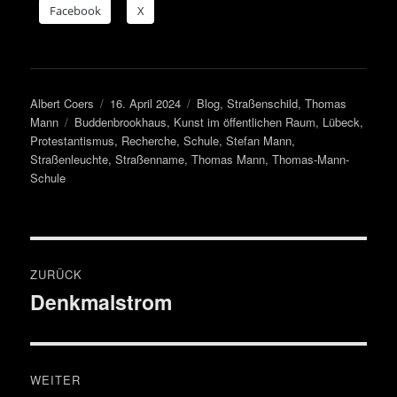
Face­book
X
Autor
Veröffentlicht
Kategorien
Albert Coers
16. April 2024
Blog
,
Straßenschild
,
Thomas
Schlagwörter
am
Mann
Buddenbrookhaus
,
Kunst im öffentlichen Raum
,
Lübeck
,
Protestantismus
,
Recherche
,
Schule
,
Stefan Mann
,
Straßenleuchte
,
Straßenname
,
Thomas Mann
,
Thomas-Mann-
Schule
Beitragsnavigation
ZURÜCK
Denkmalstrom
Vorheriger
Beitrag:
WEITER