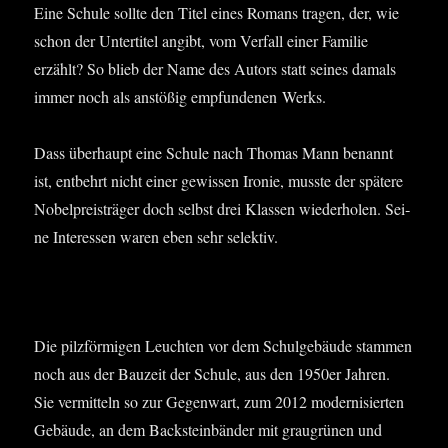
Eine Schu­le soll­te den Titel eines Romans tra­gen, der, wie
schon der Unter­ti­tel angibt, vom Ver­fall einer Fami­lie
erzählt? So blieb der Name des Autors statt sei­nes damals
immer noch als anstö­ßig emp­fun­de­nen Werks.
Dass über­haupt eine Schu­le nach Tho­mas Mann benannt
ist, ent­behrt nicht einer gewis­sen Iro­nie, muss­te der spä­te­re
Nobel­preis­trä­ger doch selbst drei Klas­sen wie­der­ho­len. Sei­
ne Inter­es­sen waren eben sehr selektiv.
Die pilz­för­mi­gen Leuch­ten vor dem Schul­ge­bäu­de stam­men
noch aus der Bau­zeit der Schu­le, aus den 1950er Jah­ren.
Sie ver­mit­teln so zur Gegen­wart, zum 2012 moder­ni­sier­ten
Gebäu­de, an dem Back­stein­bän­der mit grau­grü­nen und