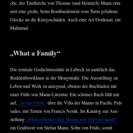
che, der Tauf­kir­che von Tho­mas (und Hein­rich) Mann erin­
nert eine gro­ße, beim Bom­bar­de­ment vom Turm gefal­le­ne
Glo­cke an die Kriegs­schä­den. Auch eine Art Denk­mal, ein
Mahnmal.
„What a Family“
Die zen­tra­le Gedächt­nis­stät­te in Lübeck ist natür­lich das
Bud­den­brook­haus in der Meng­stra­ße. Die Aus­stel­lung zu
Leben und Werk ist anre­gend, eben­so der Buch­la­den mit
einer Fül­le von Mann-Lite­ra­tur. Ein schö­nes Buch fällt mir
auf,
„Seven Palms“
über die Vil­la der Manns in Paci­fic Pali­
sa­des, mit Tex­ten von Fran­cis Nenik. Im Kata­log zur Aus­
stel­lung
„What a Fami­ly! Die Manns von 1945 bis heu­te“
ein Gruß­wort von Ste­fan Mann, Sohn von Fri­do, somit