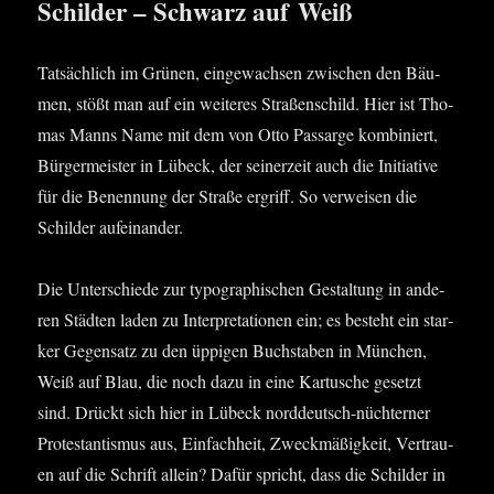
Schilder – Schwarz auf Weiß
Tat­säch­lich im Grü­nen, ein­ge­wach­sen zwi­schen den Bäu­
men, stößt man auf ein wei­te­res Stra­ßen­schild. Hier ist Tho­
mas Manns Name mit dem von Otto Pas­sar­ge kom­bi­niert,
Bür­ger­meis­ter in Lübeck, der sei­ner­zeit auch die Initia­ti­ve
für die Benen­nung der Stra­ße ergriff. So ver­wei­sen die
Schil­der aufeinander.
Die Unter­schie­de zur typo­gra­phi­schen Gestal­tung in ande­
ren Städ­ten laden zu Inter­pre­ta­tio­nen ein; es besteht ein star­
ker Gegen­satz zu den üppi­gen Buch­sta­ben in Mün­chen,
Weiß auf Blau, die noch dazu in eine Kar­tu­sche gesetzt
sind. Drückt sich hier in Lübeck nord­deutsch-nüch­ter­ner
Pro­tes­tan­tis­mus aus, Ein­fach­heit, Zweck­mä­ßig­keit, Ver­trau­
en auf die Schrift allein? Dafür spricht, dass die Schil­der in