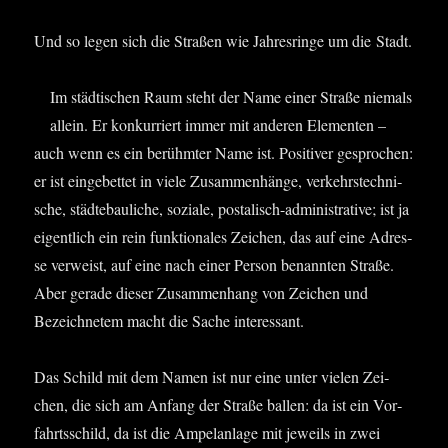
Und so legen sich die Stra­ßen wie Jah­res­rin­ge um die Stadt.
Im städ­ti­schen Raum steht der Name einer Stra­ße nie­mals
allein. Er kon­kur­riert immer mit ande­ren Ele­men­ten –
auch wenn es ein berühm­ter Name ist. Posi­ti­ver gespro­chen:
er ist ein­ge­bet­tet in vie­le Zusam­men­hän­ge, ver­kehrs­tech­ni­
sche, städ­te­bau­li­che, sozia­le, pos­ta­lisch-admi­nis­tra­ti­ve; ist ja
eigent­lich ein rein funk­tio­na­les Zei­chen, das auf eine Adres­
se ver­weist, auf eine nach einer Per­son benann­ten Stra­ße.
Aber gera­de die­ser Zusam­men­hang von Zei­chen und
Bezeich­ne­tem macht die Sache interessant.
Das Schild mit dem Namen ist nur eine unter vie­len Zei­
chen, die sich am Anfang der Stra­ße bal­len: da ist ein Vor­
fahrts­schild, da ist die Ampel­an­la­ge mit jeweils in zwei