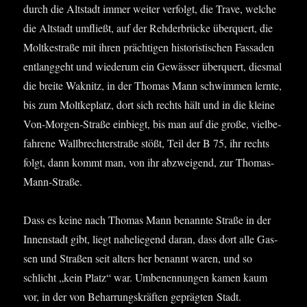
durch die Alt­stadt immer wei­ter ver­folgt, die Tra­ve, wel­che
die Alt­stadt umfließt, auf der Reh­der­brü­cke über­quert, die
Molt­ke­stra­ße mit ihren präch­ti­gen his­to­ris­ti­schen Fas­sa­den
ent­lang­geht und wie­der­um ein Gewäs­ser über­quert, dies­mal
die brei­te Waknitz, in der Tho­mas Mann schwim­men lern­te,
bis zum Molt­keplatz, dort sich rechts hält und in die klei­ne
Von-Mor­gen-Stra­ße ein­biegt, bis man auf die gro­ße, viel­be­
fah­re­ne Wallb­rech­terstra­ße stößt, Teil der B 75, ihr rechts
folgt, dann kommt man, von ihr abzwei­gend, zur Thomas-
Mann-Straße.
Dass es kei­ne nach Tho­mas Mann benann­te Stra­ße in der
Innen­stadt gibt, liegt nahe­lie­gend dar­an, dass dort alle Gas­
sen und Stra­ßen seit alters her benannt waren, und so
schlicht „kein Platz“ war. Umbe­nen­nun­gen kamen kaum
vor, in der von Behar­rungs­kräf­ten gepräg­ten Stadt.