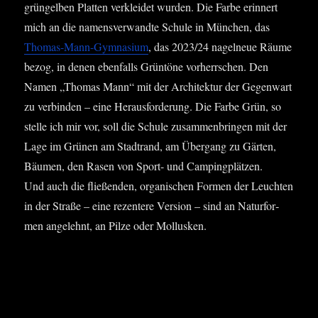
grün­gel­ben Plat­ten ver­klei­det wur­den. Die Far­be erin­nert
mich an die namens­ver­wand­te Schu­le in Mün­chen, das
Tho­mas-Mann-Gym­na­si­um
, das 2023/24 nagel­neue Räu­me
bezog, in denen eben­falls Grün­tö­ne vor­herr­schen. Den
Namen „Tho­mas Mann“ mit der Archi­tek­tur der Gegen­wart
zu ver­bin­den – eine Her­aus­for­de­rung. Die Far­be Grün, so
stel­le ich mir vor, soll die Schu­le zusam­men­brin­gen mit der
Lage im Grü­nen am Stadt­rand, am Über­gang zu Gär­ten,
Bäu­men, den Rasen von Sport- und Cam­ping­plät­zen.
Und auch die flie­ßen­den, orga­ni­schen For­men der Leuch­ten
in der Stra­ße – eine rezen­te­re Ver­si­on – sind an Natur­for­
men ange­lehnt, an Pil­ze oder Mollusken.