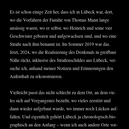
Es ist schon eini­ge Zeit her, dass ich in Lübeck war, dort,
wo die Vor­fah­ren der Fami­lie von Tho­mas Mann lan­ge
ansäs­sig waren, wo er selbst, wo Hein­rich und sei­ne vier
Geschwis­ter gebo­ren und auf­ge­wach­sen sind, und wo eine
Stra­ße nach ihm benannt ist. Im Som­mer 2019 war das.
Jetzt, 2024, wo die Rea­li­sie­rung des Denk­mals in greif­ba­re
Nähe rückt, inklu­si­ve des Stra­ßen­schil­des aus Lübeck, ver­
su­che ich, anhand mei­ner Noti­zen und Erin­ne­run­gen den
Auf­ent­halt zu rekonstruieren.
Viel­leicht passt das nicht schlecht zu dem Ort, an dem vie­
les sich auf Ver­gan­ge­nes bezieht, wo vie­les zer­stört und
dann wie­der auf­ge­baut wur­de, wo immer noch Lücken auf­
fal­len. Und eigent­lich gehört Lübeck ja chro­no­lo­gisch-bio­
gra­phisch an den Anfang – wenn ich auch ande­re Orte vor­