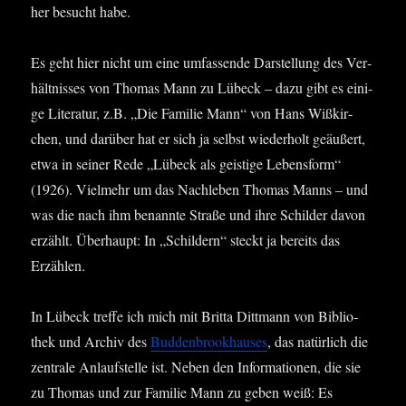
her besucht habe.
Es geht hier nicht um eine umfas­sen­de Dar­stel­lung des Ver­
hält­nis­ses von Tho­mas Mann zu Lübeck – dazu gibt es eini­
ge Lite­ra­tur, z.B. „Die Fami­lie Mann“ von Hans Wiß­kir­
chen, und dar­über hat er sich ja selbst wie­der­holt geäu­ßert,
etwa in sei­ner Rede „Lübeck als geis­ti­ge Lebens­form“
(1926). Viel­mehr um das Nach­le­ben Tho­mas Manns – und
was die nach ihm benann­te Stra­ße und ihre Schil­der davon
erzählt. Über­haupt: In „Schil­dern“ steckt ja bereits das
Erzählen.
In Lübeck tref­fe ich mich mit Brit­ta Ditt­mann von Biblio­
thek und Archiv des
Bud­den­brook­hau­ses
, das natür­lich die
zen­tra­le Anlauf­stel­le ist. Neben den Infor­ma­tio­nen, die sie
zu Tho­mas und zur Fami­lie Mann zu geben weiß: Es