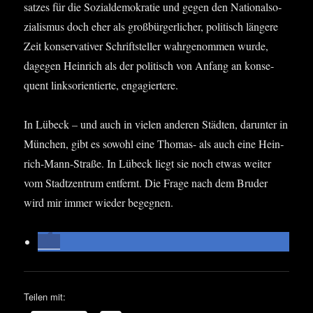
sat­zes für die Sozi­al­de­mo­kra­tie und gegen den Natio­nal­so­
zia­lis­mus doch eher als groß­bür­ger­li­cher, poli­tisch län­ge­re
Zeit kon­ser­va­ti­ver Schrift­stel­ler wahr­ge­nom­men wur­de,
dage­gen Hein­rich als der poli­tisch von Anfang an kon­se­
quent links­ori­en­tier­te, engagiertere.
In Lübeck – und auch in vie­len ande­ren Städ­ten, dar­un­ter in
Mün­chen, gibt es sowohl eine Tho­mas- als auch eine Hein­
rich-Mann-Stra­ße. In Lübeck liegt sie noch etwas wei­ter
vom Stadt­zen­trum ent­fernt. Die Fra­ge nach dem Bru­der
wird mir immer wie­der begegnen.
Teilen mit: