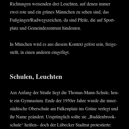
Rich­tun­gen wei­sen­den drei Leuch­ten, auf denen immer
zwei rote und ein grü­nes Männ­chen zu sehen sind, das
Fußgänger/Radwegszeichen, da sind Pfei­le, die auf Sport­
platz und Gemein­de­zen­trum hindeuten.
In Mün­chen wird es aus die­sem Kon­text gelöst sein, frei­ge­
stellt, in einen ande­ren eingefügt.
Schulen, Leuchten
Am Anfang der Stra­ße liegt die Tho­mas-Mann-Schu­le, heu­
te ein Gym­na­si­um. Ende der 1950er Jah­re wur­de die inner­
städ­ti­sche Ober­schu­le am Fal­ken­platz ins Grü­ne ver­legt und
ihr Name geän­dert. Ursprüng­lich soll­te sie „Bud­den­brook­
schu­le“ hei­ßen– doch der Lübe­cker Stadt­rat pro­tes­tier­te: