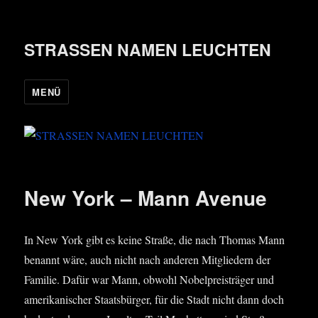
STRASSEN NAMEN LEUCHTEN
MENÜ
New York – Mann Avenue
In New York gibt es kei­ne Stra­ße, die nach Tho­mas Mann
benannt wäre, auch nicht nach ande­ren Mit­glie­dern der
Fami­lie. Dafür war Mann, obwohl Nobel­preis­trä­ger und
ame­ri­ka­ni­scher Staats­bür­ger, für die Stadt nicht dann doch