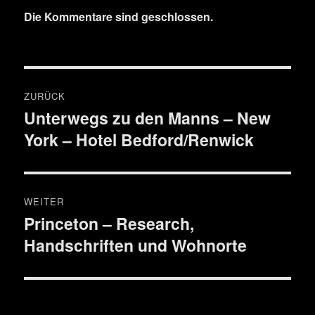
Die Kommentare sind geschlossen.
Beitragsnavigation
ZURÜCK
Unterwegs zu den Manns – New
Vorheriger
York – Hotel Bedford/Renwick
Beitrag:
WEITER
Princeton – Research,
Nächster
Handschriften und Wohnorte
Beitrag: