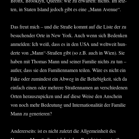
Bronx, Brook­lyn, Queens: wie zu erwar­ten: nichts. Im letz­
ten, in Sta­ten Island jedoch gibt es eine „Mann Avenue“.
Das freut mich – und die Stra­ße kommt auf die Lis­te der zu
besu­chen­der Orte in New York. Auch wenn sich Beden­ken
anmel­den: Ich weiß, dass es in den USA und welt­weit hun­
der­te von „Mann“-Straßen gibt (so z.B. auch in Wien). Sie
haben mit Tho­mas Mann und sei­ner Fami­lie nichts zu tun –
außer, dass sie den Fami­li­en­na­men tei­len. Wäre es nicht ein
Fake oder zumin­dest ein Abweg in die Belie­big­keit, sich da
ein­fach einen oder meh­re­re Stra­ßen­na­men an ver­schie­de­nen
Orten her­aus­zu­pi­cken und auf die­se Wei­se den Anschein
von noch mehr Bedeu­tung und Inter­na­tio­na­li­tät der Fami­lie
Mann zu generieren?
Ande­rer­seits: ist es nicht zuletzt die All­ge­mein­heit des