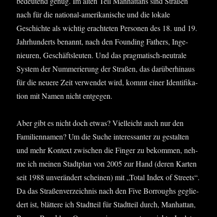
bedeu­tend genug. Im alten Teil Man­hat­tans sind Stra­ßen
nach für die natio­nal-ame­ri­ka­ni­sche und die loka­le
Geschich­te als wich­tig erach­te­ten Per­so­nen des 18. und 19.
Jahr­hun­derts benannt, nach den Foun­ding Fathers, Inge­
nieu­ren, Geschäfts­leu­ten. Und das prag­ma­tisch-neu­tra­le
Sys­tem der Num­me­rie­rung der Stra­ßen, das dar­über­hin­aus
für die neue­re Zeit ver­wen­det wird, kommt einer Iden­ti­fi­ka­
ti­on mit Namen nicht entgegen.
Aber gibt es nicht doch etwas? Viel­leicht auch nur den
Fami­li­en­na­men? Um die Suche inter­es­san­ter zu gestal­ten
und mehr Kon­text zwi­schen die Fin­ger zu bekom­men, neh­
me ich mei­nen Stadt­plan von 2005 zur Hand (deren Kar­ten
seit 1988 unver­än­dert schei­nen) mit „Total Index of Streets“.
Da das Stra­ßen­ver­zeich­nis nach den Five Bor­roughs geglie­
dert ist, blät­te­re ich Stadt­teil für Stadt­teil durch, Man­hat­tan,