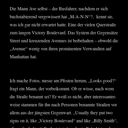
Die Mann Ave selbst – der Bus­fah­rer, nach­dem er sich
buch­sta­bie­rend ver­ge­wis­sert hat „M‑A-N‑N“?, kennt sie,
was ich gar nicht erwar­tet hat­te. Eine der vie­len Quer­stra­ße
zum lan­gen Vic­to­ry Bou­le­vard. Das Sys­tem der Gegen­sät­ze
Street und kreu­zen­den Ave­nues ist bei­be­hal­ten – obwohl die
„Ave­nue“ wenig von ihren pro­mi­nen­ten Ver­wand­ten auf
Man­hat­tan hat.
Ich mache Fotos, mes­se am Pfos­ten her­um, „Looks good?“
fragt ein Mann, der vor­bei­kommt. Ob er wis­se, nach wem
die Stra­ße benannt sei? Er weiß es nicht, aber inter­es­san­ter­
wei­se stam­men für ihn nach Per­so­nen benann­te Stra­ßen vor
allem aus der jüngs­ten Gegen­wart. „Usual­ly they put two
signs on it, like „Vic­to­ry Bou­le­vard“ and like „Bil­ly Smith“,