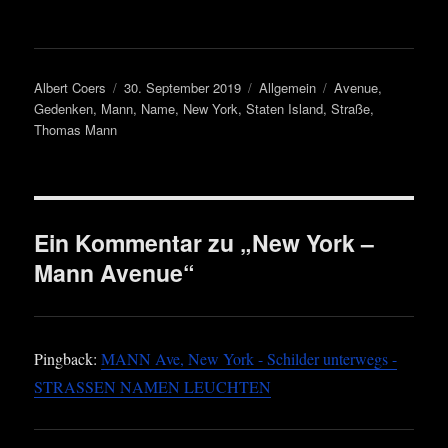
Autor
Veröffentlicht
Kategorien
Schlagwörter
Albert Coers
30. September 2019
Allgemein
Avenue
,
am
Gedenken
,
Mann
,
Name
,
New York
,
Staten Island
,
Straße
,
Thomas Mann
Ein Kommentar zu „New York –
Mann Avenue“
Pingback:
MANN Ave, New York - Schilder unterwegs -
STRASSEN NAMEN LEUCHTEN