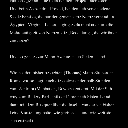
Namens „Mann“, die mich bei dem Pro­jekt inter­es­siert?
Und beim Alex­an­dria-Pro­jekt, bei dem ich ver­schie­de­ne
Städ­te bereis­te, die nur der gemein­sa­me Name ver­band, in
Ägyp­ten, Vir­gi­nia, Ita­li­en, – ging es da nicht auch um die
Mehr­deu­tig­keit von Namen, die „Bedeu­tung“, die wir ihnen
zumessen?
Und so geht es zur Mann Ave­nue, nach Sta­ten Island.
Wie bei den bis­her besuch­ten (Tho­mas) Mann-Stra­ßen, in
Rom etwa, so liegt auch die­se etwa andert­halb Stun­den
vom Zen­trum (Man­hat­tan, Bowery) ent­fernt. Mit der Sub­
way zum Bat­tery Park, mit der Fäh­re nach Sta­ten Island,
dann mit dem Bus quer über die Insel – von der ich bis­her
kei­ne Vor­stel­lung hat­te, wie groß sie ist und wie weit sie
sich erstreckt.