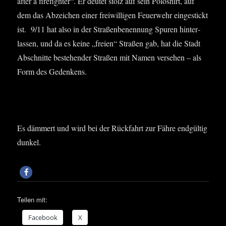
after a fire­figh­ter“. Er deu­tet stolz auf sein Polo­shirt, auf
dem das Abzei­chen einer frei­wil­li­gen Feu­er­wehr ein­ge­stickt
ist. 9/11 hat also in der Stra­ßen­be­nen­nung Spu­ren hin­ter­
las­sen, und da es kei­ne „frei­en“ Stra­ßen gab, hat die Stadt
Abschnit­te bestehen­der Stra­ßen mit Namen ver­se­hen – als
Form des Gedenkens.
Es däm­mert und wird bei der Rück­fahrt zur Fäh­re end­gül­tig
dunkel.
Teilen mit:
Face­book
X