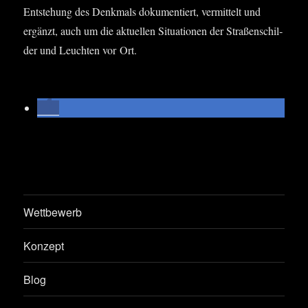
Ent­ste­hung des Denk­mals doku­men­tiert, ver­mit­telt und
ergänzt, auch um die aktu­el­len Situa­tio­nen der Stra­ßen­schil­
der und Leuch­ten vor Ort.
Wettbewerb
Konzept
Blog