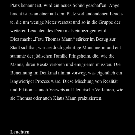
Platz benannt ist, wird ein neu­es Schild geschaf­fen. Ange­
bracht ist es an einer auf dem Platz vor­han­den­denen Leuch­
te, die um weni­ge Meter ver­setzt und so in die Grup­pe der
wei­te­ren Leuch­ten des Denk­mals ein­be­zo­gen wird.
Dies macht „Frau Tho­mas Mann“ stär­ker im Bezug zur
Stadt sicht­bar, war sie doch gebür­ti­ge Münch­ne­rin und ent­
stamm­te der jüdi­schen Fami­lie Pringsheim, die, wie die
Manns, ihren Besitz ver­lo­ren und emi­grie­ren muss­ten. Die
Benen­nung im Denk­mal nimmt vor­weg, was eigent­lich ein
lang­wie­ri­ger Pro­zess wäre. Die­se Mischung von Rea­li­tät
und Fik­ti­on ist auch Ver­weis auf lite­ra­ri­sche Ver­fah­ren, wie
sie Tho­mas oder auch Klaus Mann praktizierten.
Leuch­ten