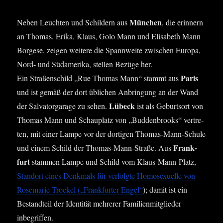
Mün­chen
Neben Leuch­ten und Schil­dern aus
, die erin­nern
an Tho­mas, Eri­ka, Klaus, Golo Mann und Eli­sa­beth Mann
Bor­ge­se, zei­gen wei­te­re die Spann­wei­te zwi­schen Euro­pa,
Nord- und Süd­ame­ri­ka, stel­len Bezü­ge her.
Paris
Ein Stra­ßen­schild „Rue Tho­mas Mann“ stammt aus
und ist gemäß der dort übli­chen Anbrin­gung an der Wand
Lübeck
der Sal­vat­or­ga­ra­ge zu sehen.
ist als Geburts­ort von
Tho­mas Mann und Schau­platz von „Bud­den­brooks“ ver­tre­
ten, mit einer Lam­pe vor der dor­ti­gen Tho­mas-Mann-Schu­le
Frank­
und einem Schild der Tho­mas-Mann-Stra­ße. Aus
furt
stam­men Lam­pe und Schild vom Klaus-Mann-Platz,
Stand­ort eines Denk­mals für ver­folg­te Homo­se­xu­el­le von
Rose­ma­rie Trockel („Frank­fur­ter Engel“
); damit ist ein
Bestand­teil der Iden­ti­tät meh­re­rer Fami­li­en­mit­glie­der
inbegriffen.