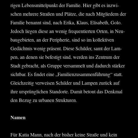
ri­gen Lebens­mit­tel­punkt der Fami­lie. Hier gibt es inzwi­
schen meh­re­re Stra­ßen und Plät­ze, die nach Mit­glie­dern der
Fami­lie benannt sind, nach Eri­ka, Klaus, Eli­sa­beth, Golo.
Jedoch lie­gen die­se an wenig fre­quen­tier­ten Orten, in Neu­
bau­ge­bie­ten, an der Peri­phe­rie, sind so im kol­lek­ti­ven
Gedächt­nis wenig prä­sent. Die­se Schil­der, samt der Lam­
pen, an denen sie befes­tigt sind, wer­den ins Zen­trum der
Stadt gebracht, als Grup­pe ver­sam­melt und dadurch stär­ker
sicht­bar. Es fin­det eine „Fami­li­en­zu­sam­men­füh­rung“ statt.
Gleich­zei­tig ver­wei­sen Schil­der und Lam­pen zurück auf
ihre ursprüng­li­chen Stand­or­te. Damit betont das Denk­mal
den Bezug zu urba­nen Strukturen.
Namen
Für Katia Mann, nach der bis­her kei­ne Stra­ße und kein