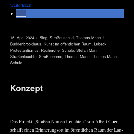
„Lübeck – Hit­ze, Was­ser – und die Tho­mas-Mann-Stra­ße“
wei­ter­le­sen
Veröffentlicht
Kategorien
Schlagwörter
16. April 2024
Blog
,
Straßenschild
,
Thomas Mann
am
Buddenbrookhaus
,
Kunst im öffentlichen Raum
,
Lübeck
,
Protestantismus
,
Recherche
,
Schule
,
Stefan Mann
,
Straßenleuchte
,
Straßenname
,
Thomas Mann
,
Thomas-Mann-
Schule
Konzept
Visua­li­sie­rung des Ent­wurfs, 2018
Das Pro­jekt „Stra­ßen Namen Leuch­ten“ von Albert Coers
schafft ­einen Erin­ne­rungs­ort im öffent­li­chen Raum der Lan­