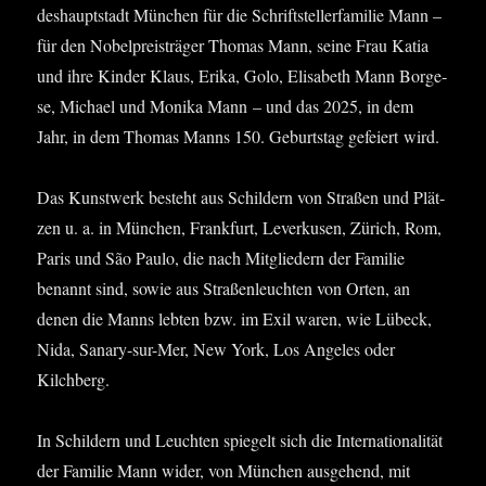
des­haupt­stadt Mün­chen für die Schrift­stel­ler­fa­mi­lie Mann –
für den Nobel­preis­trä­ger Tho­mas Mann, sei­ne Frau Katia
und ihre Kin­der Klaus, Eri­ka, Golo, Eli­sa­beth Mann Bor­ge­
se, Micha­el und Moni­ka Mann – und das 2025, in dem
Jahr, in dem Tho­mas Manns 150. Geburts­tag gefei­ert wird.
Das Kunst­werk besteht aus Schil­dern von Stra­ßen und Plät­
zen u. a. in Mün­chen, Frank­furt, Lever­ku­sen, Zürich, Rom,
Paris und São Pau­lo, die nach Mit­glie­dern der Fami­lie
benannt sind, sowie aus Stra­ßen­leuch­ten von Orten, an
denen die Manns leb­ten bzw. im Exil waren, wie Lübeck,
Nida, Sana­ry-sur-Mer, New York, Los Ange­les oder
Kilchberg.
In Schil­dern und Leuch­ten spie­gelt sich die Inter­na­tio­na­li­tät
der Fami­lie Mann wider, von Mün­chen aus­ge­hend, mit