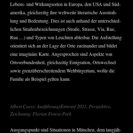
Lebens- und Wir­kungs­or­ten in Euro­pa, den USA und Süd­
ame­ri­ka, gleich­zei­tig ihre welt­wei­te lite­ra­ri­sche Aus­strah­
lung und Bedeu­tung. Dies ist auch anhand der unter­schied­
li­chen Stra­ßen­be­zeich­nun­gen (Stra­ße, Stras­se, Via, Rue,
Rua …) und Typen von Leuch­ten ables­bar. Die Auf­stel­lung
ori­en­tiert sich an der Lage der Orte zuein­an­der und bil­det
eine ima­gi­nä­re Kar­te. Ange­spro­chen sind Aspek­te von
Orts­ver­bun­den­heit, gleich­zei­tig Emi­gra­ti­on, Orts­wech­sel
sowie grenz­über­schrei­ten­dem Welt­bür­ger­tum, wofür die
Fami­lie als Bei­spiel gel­ten kann.
Albert Coers: Aus­füh­rungs­Ent­wurf 2021, Per­spek­ti­ve,
Zeich­nung: Flo­ri­an Froese-Peek
Aus­gangs­punkt sind Situa­tio­nen in Mün­chen, dem lang­jäh­