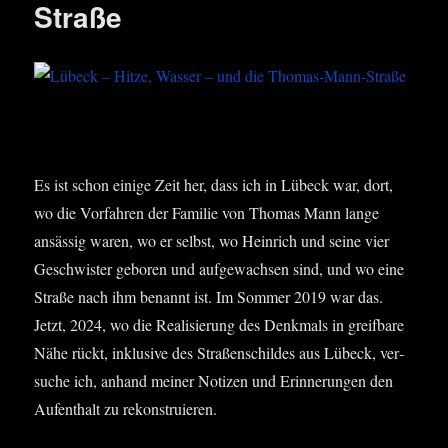
Straße
Es ist schon eini­ge Zeit her, dass ich in Lübeck war, dort,
wo die Vor­fah­ren der Fami­lie von Tho­mas Mann lan­ge
ansäs­sig waren, wo er selbst, wo Hein­rich und sei­ne vier
Geschwis­ter gebo­ren und auf­ge­wach­sen sind, und wo eine
Stra­ße nach ihm benannt ist. Im Som­mer 2019 war das.
Jetzt, 2024, wo die Rea­li­sie­rung des Denk­mals in greif­ba­re
Nähe rückt, inklu­si­ve des Stra­ßen­schil­des aus Lübeck, ver­
su­che ich, anhand mei­ner Noti­zen und Erin­ne­run­gen den
Auf­ent­halt zu rekonstruieren.