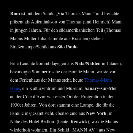
Rom
ist mit dem Schild „Via Tho­mas Mann“ und Leuch­te
prä­sent als Auf­ent­halts­ort von Tho­mas (und Hein­rich) Mann
in jun­gen Jah­ren. Für den süd­ame­ri­ka­ni­schen Teil (Tho­mas
Manns Mut­ter Julia stamm­te aus Bra­si­li­en) ste­hen
São Pau­lo
Straßenlampe/Schild aus
.
Nida
Nid­den
Eine Leuch­te kommt dage­gen aus
/
in Litau­en,
bevor­zug­te Som­mer­fri­sche der Fami­lie Mann, wo sie vor
dem Feri­en­haus der Manns steht, heu­te
Tho­mas-Mann
Sana­ry-sur-Mer
Haus
, ein Kul­tur­zen­trum und Muse­um.
an der Côte d’Azur war ers­ter Ort der Emi­gra­ti­on in den
1930er Jah­ren. Von dort stammt eine Lam­pe, die für die
New York
Fami­lie ins­ge­samt steht, eben­so eine aus
, in
Nähe des Hotel Bedford (heu­te: Ren­wick), wo die Manns
wie­der­holt wohn­ten. Ein Schild „MANN AV.“ aus New