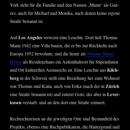
York steht für die Fami­lie und den Namen „Mann“ als Gan­
zes, auch für Micha­el und Moni­ka, nach denen kei­ne eige­ne
Stra­ße benannt ist.
Los Ange­les
Auf
ver­weist eine Leuch­te. Dort ließ Tho­mas
Mann 1942 eine Vil­la bau­en, die er bis zur Rück­kehr nach
Euro­pa 1952 bewohn­te, und die heu­te als
Tho­mas Mann
House
als Resi­denz­haus ein Auf­ent­halts­ort für Sti­pen­dia­ten
Kilch­
und Ort kul­tu­rel­len Aus­tauschs ist. Eine Leuch­te aus
berg
in der Schweiz stellt eine Bezie­hung her zum Wohn­ort
Zürich
von Tho­mas und Katia, auch von Eri­ka (nach der in
Lever­
eine Stra­ße benannt ist) und zuletzt Golo, der aber in
ku­sen
ver­starb, und an den dort eine Stra­ße erinnert.
Recher­che­rei­sen an die jewei­li­gen Orte sind Bestand­teil des
Pro­jekts, eben­so eine Buch­pu­bli­ka­ti­on, die Hin­ter­grund und