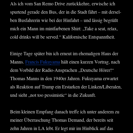
Als ich vom San Remo Dri­ve zurück­keh­re, erwi­sche ich
spur­tend gera­de den Bus, der in die Stadt fährt – mit der­sel­
ben Bus­fah­re­rin wie bei der Hin­fahrt – und läs­sig begrüßt
mich ein Mann im mint­far­be­nen Shirt: „Take a seat, relax,
cold drinks will be ser­ved.“ Kali­for­ni­sche Entspanntheit.
Eini­ge Tage spä­ter bin ich erneut im ehe­ma­li­gen Haus der
Manns.
Fran­cis Fuku­ya­ma
hält einen kur­zen Vor­trag, nach
dem Vor­bild der Radio-Anspra­chen „Deut­sche Hörer!“
Tho­mas Manns in den 1940er Jah­ren. Fuku­ya­ma erwar­tet
als Reak­ti­on auf Trump ein Erstar­ken der Linken/Liberalen,
und sieht „not too pes­si­mi­stic“ in die Zukunft.
Beim klei­nen Emp­fang danach tref­fe ich unter ande­rem zu
mei­ner Über­ra­schung Tho­mas Demand, der bereits seit
zehn Jah­ren in LA lebt. Er legt mir im Hin­blick auf das