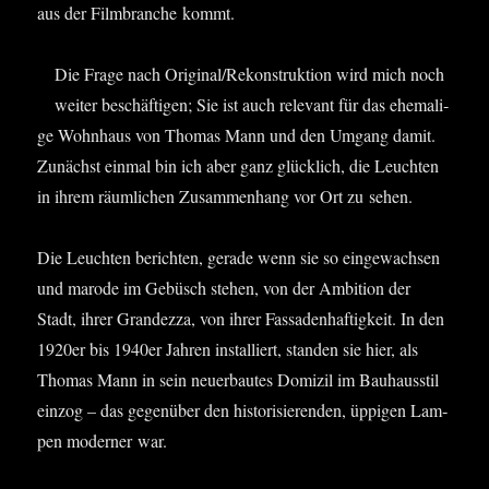
aus der Film­bran­che kommt.
Die Fra­ge nach Original/Rekonstruktion wird mich noch
wei­ter beschäf­ti­gen; Sie ist auch rele­vant für das ehe­ma­li­
ge Wohn­haus von Tho­mas Mann und den Umgang damit.
Zunächst ein­mal bin ich aber ganz glück­lich, die Leuch­ten
in ihrem räum­li­chen Zusam­men­hang vor Ort zu sehen.
Die Leuch­ten berich­ten, gera­de wenn sie so ein­ge­wach­sen
und maro­de im Gebüsch ste­hen, von der Ambi­ti­on der
Stadt, ihrer Gran­dez­za, von ihrer Fas­sa­den­haf­tig­keit. In den
1920er bis 1940er Jah­ren instal­liert, stan­den sie hier, als
Tho­mas Mann in sein neu­erbau­tes Domi­zil im Bau­haus­stil
ein­zog – das gegen­über den his­to­ri­sie­ren­den, üppi­gen Lam­
pen moder­ner war.