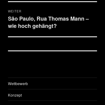
WEITER
São Paulo, Rua Thomas Mann –
Nächster
wie hoch gehängt?
Beitrag:
Wettbewerb
Konzept