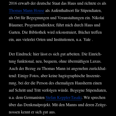
2016 erwarb der deut­sche Staat das Haus und rich­te­te es als
Tho­mas Mann House
als Auf­ent­halts­ort für Sti­pen­dia­ten,
als Ort für Begeg­nun­gen und Ver­an­stal­tun­gen ein. Niko­lai
Blau­mer, Pro­gramm­di­rek­tor, führt mich durch Haus und
Gar­ten. Die Biblio­thek wird rekon­stru­iert, Bücher tref­fen
ein, aus vie­ler­lei Orten und Insti­tu­tio­nen, u.a. Yale .
Der Ein­druck: hier lässt es sich gut arbei­ten. Die Ein­rich­
tung funk­tio­nal, neu, bequem, ohne über­mä­ßi­gen Luxus.
Auch der Bezug zu Tho­mas Mann ist ange­nehm zurück­hal­
tend: Eini­ge Fotos, aber kei­ne hagio­gra­phi­sche Insze­nie­
rung, bei der die Per­son des ehe­ma­li­gen Haus­herrn einen
auf Schritt und Tritt ver­fol­gen wür­de. Begeg­ne Sti­pen­dia­ten,
u.a. dem Ger­ma­nis­ten
Ste­fan Kepp­ler-Tasa­ki
. Wir spre­chen
über das Denk­mal­pro­jekt. Mit den Manns und deren Zeit­ge­
nos­sen kennt er sich gut aus.