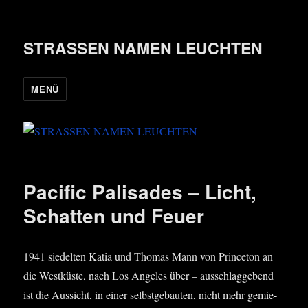
STRASSEN NAMEN LEUCHTEN
MENÜ
Pacific Palisades – Licht,
Schatten und Feuer
1941 sie­del­ten Katia und Tho­mas Mann von Prince­ton an
die West­küs­te, nach Los Ange­les über – aus­schlag­ge­bend
ist die Aus­sicht, in einer selbst­ge­bau­ten, nicht mehr gemie­