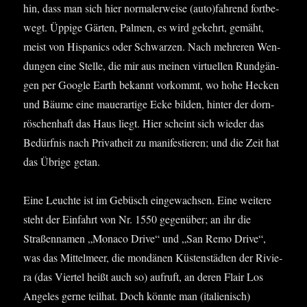
hin, dass man sich hier nor­ma­ler­wei­se (auto)fahrend fort­be­
wegt. Üppi­ge Gär­ten, Pal­men, es wird gekehrt, gemäht,
meist von His­pa­nics oder Schwar­zen. Nach meh­re­ren Wen­
dun­gen eine Stel­le, die mir aus mei­nen vir­tu­el­len Rund­gän­
gen per Goog­le Earth bekannt vor­kommt, wo hohe Hecken
und Bäu­me eine mau­er­ar­ti­ge Ecke bil­den, hin­ter der dorn­
rös­chen­haft das Haus liegt. Hier scheint sich wie­der das
Bedürf­nis nach Pri­vat­heit zu mani­fes­tie­ren; und die Zeit hat
das Übri­ge getan.
Eine Leuch­te ist im Gebüsch ein­ge­wach­sen. Eine wei­te­re
steht der Ein­fahrt von Nr. 1550 gegen­über; an ihr die
Stra­ßen­na­men „Mona­co Dri­ve“ und „San Remo Dri­ve“,
was das Mit­tel­meer, die mon­dä­nen Küs­ten­städ­ten der Rivie­
ra (das Vier­tel heißt auch so) auf­ruft, an deren Flair Los
Ange­les ger­ne teil­hat. Doch könn­te man (ita­lie­nisch)