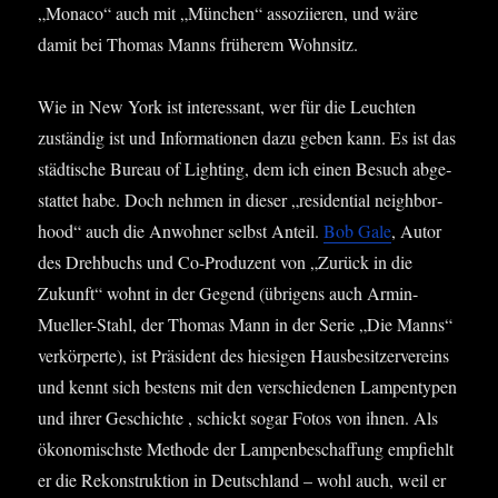
„Mona­co“ auch mit „Mün­chen“ asso­zi­ie­ren, und wäre
damit bei Tho­mas Manns frü­he­rem Wohnsitz.
Wie in New York ist inter­es­sant, wer für die Leuch­ten
zustän­dig ist und Infor­ma­tio­nen dazu geben kann. Es ist das
städ­ti­sche Bureau of Light­ing, dem ich einen Besuch abge­
stat­tet habe. Doch neh­men in die­ser „resi­den­ti­al neigh­bor­
hood“ auch die Anwoh­ner selbst Anteil.
Bob Gale
, Autor
des Dreh­buchs und Co-Pro­du­zent von „Zurück in die
Zukunft“ wohnt in der Gegend (übri­gens auch Armin-
Muel­ler-Stahl, der Tho­mas Mann in der Serie „Die Manns“
ver­kör­per­te), ist Prä­si­dent des hie­si­gen Haus­be­sit­zer­ver­eins
und kennt sich bes­tens mit den ver­schie­de­nen Lam­pen­ty­pen
und ihrer Geschich­te , schickt sogar Fotos von ihnen. Als
öko­no­mischs­te Metho­de der Lam­pen­be­schaf­fung emp­fiehlt
er die Rekon­struk­ti­on in Deutsch­land – wohl auch, weil er