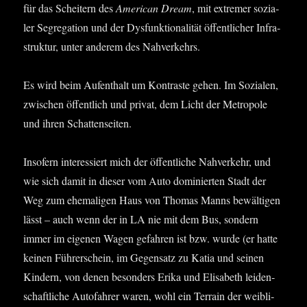
für das Schei­tern des
Ame­ri­can Dream
, mit extre­mer sozia­
ler Segre­ga­ti­on und der Dys­funk­tio­na­li­tät öffent­li­cher Infra­
struk­tur, unter ande­rem des Nahverkehrs.
Es wird beim Auf­ent­halt um Kon­tras­te gehen. Im Sozia­len,
zwi­schen öffent­lich und pri­vat, dem Licht der Metro­po­le
und ihren Schattenseiten.
Inso­fern inter­es­siert mich der öffent­li­che Nah­ver­kehr, und
wie sich damit in die­ser vom Auto domi­nier­ten Stadt der
Weg zum ehe­ma­li­gen Haus von Tho­mas Manns bewäl­ti­gen
lässt – auch wenn der in LA nie mit dem Bus, son­dern
immer im eige­nen Wagen gefah­ren ist bzw. wur­de (er hat­te
kei­nen Füh­rer­schein, im Gegen­satz zu Katia und sei­nen
Kin­dern, von denen beson­ders Eri­ka und Eli­sa­beth lei­den­
schaft­li­che Auto­fah­rer waren, wohl ein Ter­rain der weib­li­