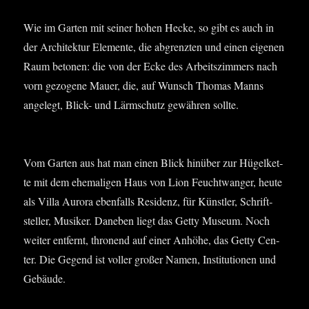
Wie im Gar­ten mit sei­ner hohen Hecke, so gibt es auch in
der Archi­tek­tur Ele­men­te, die abgrenz­ten und einen eige­nen
Raum beto­nen: die von der Ecke des Arbeits­zim­mers nach
vorn gezo­ge­ne Mau­er, die, auf Wunsch Tho­mas Manns
ange­legt, Blick- und Lärm­schutz gewäh­ren sollte.
Vom Gar­ten aus hat man einen Blick hin­über zur Hügel­ket­
te mit dem ehe­ma­li­gen Haus von Lion Feucht­wan­ger, heu­te
als Vil­la Auro­ra eben­falls Resi­denz, für Künst­ler, Schrift­
stel­ler, Musi­ker. Dane­ben liegt das Get­ty Muse­um. Noch
wei­ter ent­fernt, thro­nend auf einer Anhö­he, das Get­ty Cen­
ter. Die Gegend ist vol­ler gro­ßer Namen, Insti­tu­tio­nen und
Gebäude.