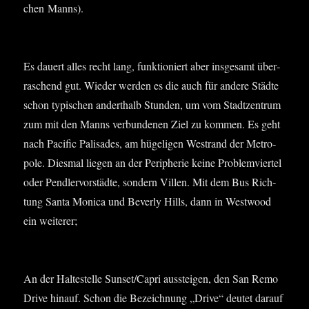
chen Manns).
Es dau­ert alles recht lang, funk­tio­niert aber ins­ge­samt über­
ra­schend gut. Wie­der wer­den es die auch für ande­re Städ­te
schon typi­schen andert­halb Stun­den, um vom Stadt­zen­trum
zum mit den Manns ver­bun­de­nen Ziel zu kom­men. Es geht
nach Paci­fic Pali­sa­des, am hüge­li­gen West­rand der Metro­
po­le. Dies­mal lie­gen an der Peri­phe­rie kei­ne Pro­blem­vier­tel
oder Pend­ler­vor­städ­te, son­dern Vil­len. Mit dem Bus Rich­
tung San­ta Moni­ca und Bever­ly Hills, dann in West­wood
ein weiterer;
An der Hal­te­stel­le Sunset/Capri aus­stei­gen, den San Remo
Dri­ve hin­auf. Schon die Bezeich­nung „Dri­ve“ deu­tet dar­auf