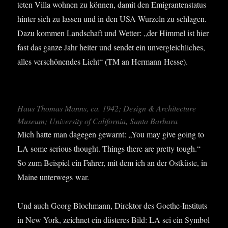
te­ten Vil­la woh­nen zu kön­nen, damit den Emi­gran­ten­sta­tus
hin­ter sich zu las­sen und in den USA Wur­zeln zu schla­gen.
Dazu kom­men Land­schaft und Wet­ter: „der Him­mel ist hier
fast das gan­ze Jahr hei­ter und sen­det ein unver­gleich­li­ches,
alles ver­schö­nen­des Licht“ (TM an Her­mann Hesse).
Haus Tho­mas Manns, ca. 1942; Design & Archi­tec­tu­re
Muse­um; Uni­ver­si­ty of Cali­for­nia, San­ta Barbara
Mich hat­te man dage­gen gewarnt: „You may give going to
LA some serious thought. Things the­re are pret­ty tough.“
So zum Bei­spiel ein Fah­rer, mit dem ich an der Ost­küs­te, in
Maine unter­wegs war.
Und auch Georg Bloch­mann, Direk­tor des Goe­the-Insti­tuts
in New York, zeich­net ein düs­te­res Bild: LA sei ein Sym­bol