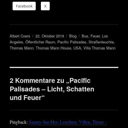
Face­book
X
Autor
Veröffentlicht
Kategorien
Schlagwörter
Albert Coers
22. Oktober 2019
Blog
Bus
,
Feuer
,
Los
am
Angeles
,
Öffentlicher Raum
,
Pacific Palisades
,
Straßenleuchte
,
Thomas Mann
,
Thomas Mann House
,
USA
,
Villa Thomas Mann
2 Kommentare zu „Pacific
Palisades – Licht, Schatten
und Feuer“
Pingback:
Sanary-Sur-Mer. Leuchten, Villen, Türme -