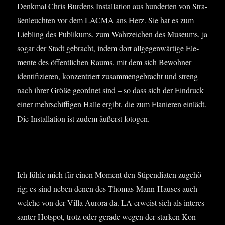
Denk­mal Chris Bur­dens Instal­la­ti­on aus hun­der­ten von Stra­
ßen­leuch­ten vor dem LACMA ans Herz. Sie hat es zum
Lieb­ling des Publi­kums, zum Wahr­zei­chen des Muse­ums, ja
sogar der Stadt gebracht, indem dort all­ge­gen­wär­ti­ge Ele­
men­te des öffent­li­chen Raums, mit dem sich Bewoh­ner
iden­ti­fi­zie­ren, kon­zen­triert zusam­men­ge­bracht und streng
nach ihrer Grö­ße geord­net sind – so dass sich der Ein­druck
einer mehr­schif­fi­gen Hal­le ergibt, die zum Fla­nie­ren ein­lädt.
Die Instal­la­ti­on ist zudem äußerst fotogen.
Ich füh­le mich für einen Moment den Sti­pen­dia­ten zuge­hö­
rig; es sind neben denen des Tho­mas-Mann-Hau­ses auch
wel­che von der Vil­la Auro­ra da. LA erweist sich als inter­es­
san­ter Hot­spot, trotz oder gera­de wegen der star­ken Kon­