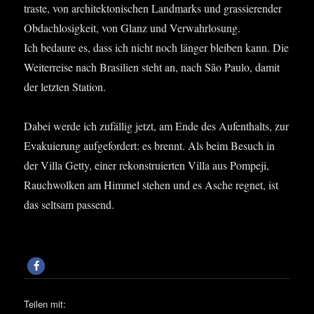
tras­te, von archi­tek­to­ni­schen Land­marks und gras­sie­ren­der
Obdach­lo­sig­keit, von Glanz und Ver­wahr­lo­sung.
Ich bedau­re es, dass ich nicht noch län­ger blei­ben kann. Die
Wei­ter­rei­se nach Bra­si­li­en steht an, nach São Pau­lo, damit
der letz­ten Station.
Dabei wer­de ich zufäl­lig jetzt, am Ende des Auf­ent­halts, zur
Eva­ku­ie­rung auf­ge­for­dert: es brennt. Als beim Besuch in
der Vil­la Get­ty, einer rekon­stru­ier­ten Vil­la aus Pom­pe­ji,
Rauch­wol­ken am Him­mel ste­hen und es Asche reg­net, ist
das selt­sam passend.
Teilen mit: