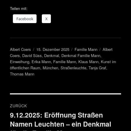
Teilen mit:
Face­book
X
Autor
Veröffentlicht
Kategorien
Schlagwörter
Albert Coers
15. Dezember 2025
Familie Mann
Albert
am
Coers
,
David Süss
,
Denkmal
,
Denkmal Familie Mann
,
Einweihung
,
Erika Mann
,
Familie Mann
,
Klaus Mann
,
Kunst im
öffentlichen Raum
,
München
,
Straßenleuchte
,
Tanja Graf
,
Thomas Mann
Beitragsnavigation
ZURÜCK
9.12.2025: Eröffnung Straßen
Vorheriger
Namen Leuchten – ein Denkmal
Beitrag: