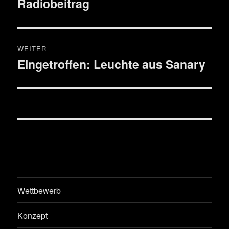
Radiobeitrag
Beitrag:
WEITER
Eingetroffen: Leuchte aus Sanary
Nächster
Beitrag:
Wettbewerb
Konzept