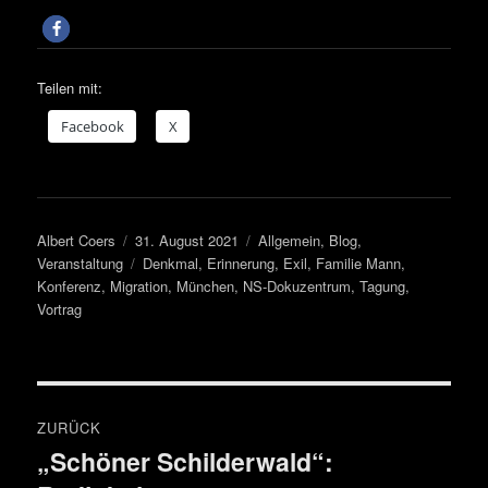
Teilen mit:
Face­book
X
Autor
Veröffentlicht
Kategorien
Albert Coers
31. August 2021
Allgemein
,
Blog
,
am
Schlagwörter
Veranstaltung
Denkmal
,
Erinnerung
,
Exil
,
Familie Mann
,
Konferenz
,
Migration
,
München
,
NS-Dokuzentrum
,
Tagung
,
Vortrag
Beitragsnavigation
ZURÜCK
„Schöner Schilderwald“:
Vorheriger