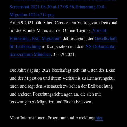
Am 3.9.2021 hält Albert Coers einen Vor­trag zum Denk­mal
für die Fami­lie Mann, auf der Online-Tagung
„Vor Ort:
Erin­ne­rung, Exil, Migra­ti­on“,
Jah­res­ta­gung der
Gesell­schaft
für Exil­for­schung
in Koope­ra­ti­on mit dem
NS-Doku­men­ta­
ti­ons­zen­trum Mün­chen
, 3.–4.9.2021.
Die Jah­res­ta­gung 2021 beschäf­tigt sich mit Orten des Exils
und der Migra­ti­on und ihrem Ver­hält­nis zu Erin­ne­rungs­kul­
tu­ren und regt den Aus­tausch zwi­schen der Exil­for­schung
und ande­ren For­schungs­rich­tun­gen an, die sich mit
(erzwun­ge­ner) Migra­ti­on und Flucht befassen.
Mehr Infor­ma­tio­nen, Pro­gramm und Amel­dung
hier.