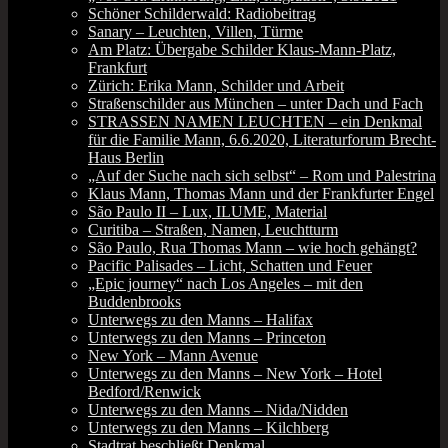
Schöner Schilderwald: Radiobeitrag
Sanary – Leuchten, Villen, Türme
Am Platz: Übergabe Schilder Klaus-Mann-Platz,
Frankfurt
Zürich: Erika Mann, Schilder und Arbeit
Straßenschilder aus München – unter Dach und Fach
STRASSEN NAMEN LEUCHTEN – ein Denkmal
für die Familie Mann, 6.6.2020, Literaturforum Brecht-
Haus Berlin
„Auf der Suche nach sich selbst“ – Rom und Palestrina
Klaus Mann, Thomas Mann und der Frankfurter Engel
São Paulo II – Lux, ILUME, Material
Curitiba – Straßen, Namen, Leuchtturm
São Paulo, Rua Thomas Mann – wie hoch gehängt?
Pacific Palisades – Licht, Schatten und Feuer
„Epic journey“ nach Los Angeles – mit den
Buddenbrooks
Unterwegs zu den Manns – Halifax
Unterwegs zu den Manns – Princeton
New York – Mann Avenue
Unterwegs zu den Manns – New York – Hotel
Bedford/Renwick
Unterwegs zu den Manns – Nida/Nidden
Unterwegs zu den Manns – Kilchberg
Stadtrat beschließt Denkmal