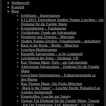
Wettbewerb
Konzept
Blog
Eröffnung – Impressionen
9.12.2025: Einweihung Straßen Namen Leuchten – ein
Denkmal für die Familie Mann
Konstruktionen – Fundamente
Archäologie: Funde am Salvatorplatz
Peripherie und Zentrum – München
Straßen Namen Zeichen ‑Visualisierung – aktualisiert
Back to the Roots – Berlin – München
Leuchten-Markierungen
Baustelle Salvatorplatz – to be continued!
Leichtigkeit des Seins – Denkmal, VR
Rue Thomas Mann, Paris – am Salvatorplatz
Aktivierung Salvatorplatz – Denkmal für die Familie
Mann
Gewichtige Informationen – Erläuterungstafeln zu
den Manns
Rua Thomas Mann, São Paulo-München
„Back to the Future“ – Leuchte Pacific Palisades/Los
Angeles fertiggestellt
Eingetroffen: Leuchte aus Sanary
Vortrag: Ein Denkmal für die Familie Mann, Tagung
„Vor Ort: Erinnerung, Exil, Migration“, 3.9.2021