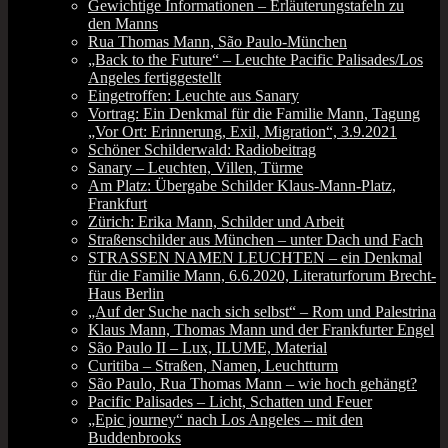
Gewichtige Informationen – Erläuterungstafeln zu
den Manns
Rua Thomas Mann, São Paulo-München
„Back to the Future“ – Leuchte Pacific Palisades/Los
Angeles fertiggestellt
Eingetroffen: Leuchte aus Sanary
Vortrag: Ein Denkmal für die Familie Mann, Tagung
„Vor Ort: Erinnerung, Exil, Migration“, 3.9.2021
Schöner Schilderwald: Radiobeitrag
Sanary – Leuchten, Villen, Türme
Am Platz: Übergabe Schilder Klaus-Mann-Platz,
Frankfurt
Zürich: Erika Mann, Schilder und Arbeit
Straßenschilder aus München – unter Dach und Fach
STRASSEN NAMEN LEUCHTEN – ein Denkmal
für die Familie Mann, 6.6.2020, Literaturforum Brecht-
Haus Berlin
„Auf der Suche nach sich selbst“ – Rom und Palestrina
Klaus Mann, Thomas Mann und der Frankfurter Engel
São Paulo II – Lux, ILUME, Material
Curitiba – Straßen, Namen, Leuchtturm
São Paulo, Rua Thomas Mann – wie hoch gehängt?
Pacific Palisades – Licht, Schatten und Feuer
„Epic journey“ nach Los Angeles – mit den
Buddenbrooks