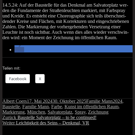
14.5.24: Auf der Bau­stel­le für das Denk­mal am Sal­va­tor­platz wer­
den die Fun­da­men­te der Stra­ßen­leuch­ten mar­kiert, mit Farb­spray
und Krei­de. Es ent­steht eine Cho­reo­gra­phie sich teils über­schnei­
den­der Krei­se und Flä­chen, mit Kor­rek­tu­ren und ein­ge­schrie­be­nen
Zah­len. Die Mar­kie­rung der vor­her­ge­hen­den Ver­set­zung einer
Leuch­te ist noch sicht­bar. Auch wenn dies alles wie­der ver­schwin­
den wird: ein Moment der Zeich­nung im öffent­li­chen Raum.
Teilen mit:
Face­book
X
Autor
Veröffentlicht
Kategorien
Schlagwört
Albert Coers
17. Mai 2024
30. Oktober 2025
Familie Mann
2024
,
am
Baustelle
,
Familie Mann
,
Farbe
,
Kunst im öffentlichen Raum
,
Markierung
,
München
,
Salvatorplatz
,
Spray
,
Zeichnung
Beitragsnavigation
Vorheriger
Zurück
Baustelle Salvatorplatz – to be continued!
Nächster
Beitrag:
Weiter
Leichtigkeit des Seins – Denkmal, VR
Beitrag: