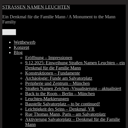
Zum
STRASSEN NAMEN LEUCHTEN
Inhalt
Ein Denkmal für die Familie Mann / A Monument to the Mann
springen
Familiy
Menü
Wettbewerb
Konzept
Blog
Eröffnung – Impressionen
9.12.2025: Einweihung Straßen Namen Leuchten – ein
Denkmal für die Familie Mann
Konstruktionen – Fundamente
Archäologie: Funde am Salvatorplatz
Peripherie und Zentrum – München
Straßen Namen Zeichen ‑Visualisierung – aktualisiert
Back to the Roots – Berlin – München
Leuchten-Markierungen
Baustelle Salvatorplatz – to be continued!
Leichtigkeit des Seins – Denkmal, VR
Rue Thomas Mann, Paris – am Salvatorplatz
Aktivierung Salvatorplatz – Denkmal für die Familie
Mann