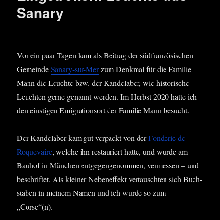
Sanary
Vor ein paar Tagen kam als Bei­trag der süd­fran­zö­si­schen
Gemein­de
Sana­ry-sur-Mer
zum Denk­mal für die Fami­lie
Mann die Leuch­te bzw. der Kan­de­la­ber, wie his­to­ri­sche
Leuch­ten ger­ne genannt wer­den. Im Herbst 2020 hat­te ich
den eins­ti­gen Emi­gra­ti­ons­ort der Fami­lie Mann besucht.
Der Kan­de­la­ber kam gut ver­packt von der
Fon­de­rie de
Roque­vai­re
, wel­che ihn restau­riert hat­te, und wur­de am
Bau­hof in Mün­chen ent­ge­gen­ge­nom­men, ver­mes­sen – und
beschrif­tet. Als klei­ner Neben­ef­fekt ver­tausch­ten sich Buch­
sta­ben in mei­nem Namen und ich wur­de so zum
„Corse“(n).