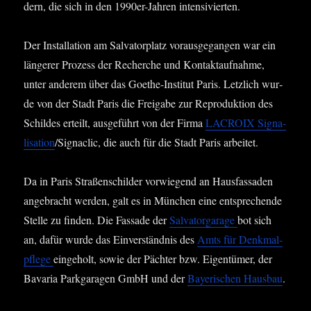
dern, die sich in den 1990er-Jah­ren intensivierten.
Der Instal­la­ti­on am Sal­va­tor­platz vor­aus­ge­gan­gen war ein
län­ge­rer Pro­zess der Recher­che und Kon­takt­auf­nah­me,
unter ande­rem über das Goe­the-Insti­tut Paris. Letz­lich wur­
de von der Stadt Paris die Frei­ga­be zur Repro­duk­ti­on des
Schil­des erteilt, aus­ge­führt von der Fir­ma
LACROIX Signa­
li­sa­ti­on
/Signaclic, die auch für die Stadt Paris arbeitet.
Da in Paris Stra­ßen­schil­der vor­wie­gend an Haus­fas­sa­den
ange­bracht wer­den, galt es in Mün­chen eine ent­spre­chen­de
Stel­le zu fin­den. Die Fas­sa­de der
Sal­vat­or­ga­ra­ge
bot sich
an, dafür wur­de das Ein­ver­ständ­nis des
Amts für Denk­mal­
pfle­ge
ein­ge­holt, sowie der Päch­ter bzw. Eigen­tü­mer, der
Bava­ria Park­ga­ra­gen GmbH und der
Baye­ri­schen Haus­bau
.