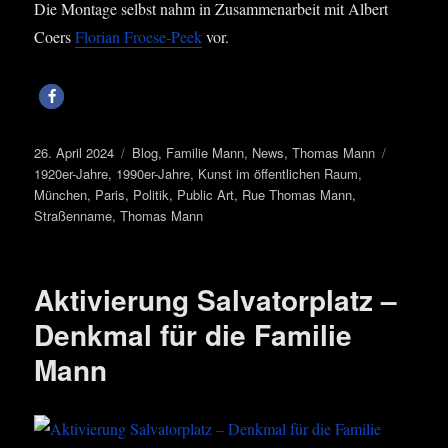
Die Mon­ta­ge selbst nahm in Zusam­men­ar­beit mit Albert
Coers
Flo­ri­an Froe­se-Peek
vor.
Veröffentlicht
Kategorien
Schlagwö
26. April 2024
Blog
,
Familie Mann
,
News
,
Thomas Mann
am
1920er-Jahre
,
1990er-Jahre
,
Kunst im öffentlichen Raum
,
München
,
Paris
,
Politik
,
Public Art
,
Rue Thomas Mann
,
Straßenname
,
Thomas Mann
Aktivierung Salvatorplatz –
Denkmal für die Familie
Mann