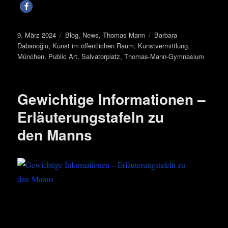
Veröffentlicht
Kategorien
Schlagwörter
9. März 2024
Blog
,
News
,
Thomas Mann
Barbara
am
Dabanoğlu
,
Kunst im öffentlichen Raum
,
Kunstvermittlung
,
München
,
Public Art
,
Salvatorplatz
,
Thomas-Mann-Gymnasium
Gewichtige Informationen –
Erläuterungstafeln zu
den Manns