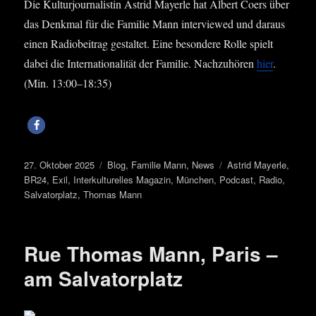
Die Kul­tur­jour­na­lis­tin Astrid May­er­le hat Albert Coers über
das Denk­mal für die Fami­lie Mann inter­view­ed und dar­aus
einen Radio­bei­trag gestal­tet. Eine beson­de­re Rol­le spielt
dabei die Inter­na­tio­na­li­tät der Fami­lie. Nach­zu­hö­ren
hier
.
(Min. 13:00–18:35)
Veröffentlicht
Kategorien
Schlagwörter
27. Oktober 2025
Blog
,
Familie Mann
,
News
Astrid Mayerle
,
am
BR24
,
Exil
,
Interkulturelles Magazin
,
München
,
Podcast
,
Radio
,
Salvatorplatz
,
Thomas Mann
Rue Thomas Mann, Paris –
am Salvatorplatz