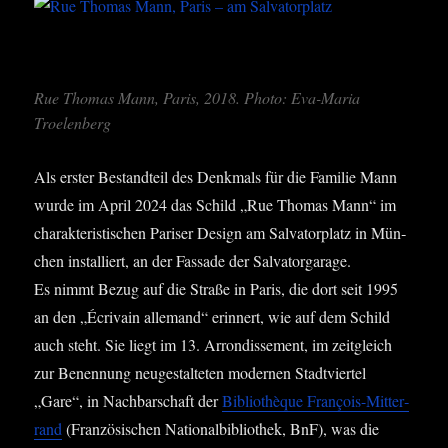
Rue Tho­mas Mann, Paris, 2018. Pho­to: Eva-Maria
Troelenberg
Als ers­ter Bestand­teil des Denk­mals für die Fami­lie Mann
wur­de im April 2024 das Schild „Rue Tho­mas Mann“ im
cha­rak­te­ris­ti­schen Pari­ser Design am Sal­va­tor­platz in Mün­
chen instal­liert, an der Fas­sa­de der Sal­vat­or­ga­ra­ge.
Es nimmt Bezug auf die Stra­ße in Paris, die dort seit 1995
an den „Écri­vain alle­mand“ erin­nert, wie auf dem Schild
auch steht. Sie liegt im 13. Arron­dis­se­ment, im zeit­gleich
zur Benen­nung neu­ge­stal­te­ten moder­nen Stadt­vier­tel
„Gare“, in Nach­bar­schaft der
Biblio­t­hè­que Fran­çois-Mit­ter­
rand
(Fran­zö­si­schen Natio­nal­bi­blio­thek, BnF), was die