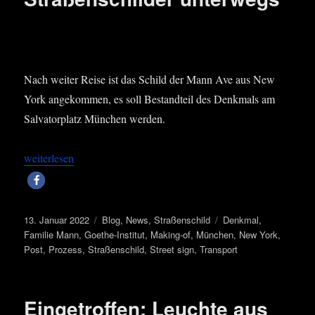
Nach wei­ter Rei­se ist das Schild der Mann Ave aus New
York ange­kom­men, es soll Bestand­teil des Denk­mals am
Sal­va­tor­platz Mün­chen werden.
„MANN Ave, New York – Stra­ßen­schil­der unter­wegs“
wei­ter­le­sen
Veröffentlicht
Kategorien
Schlagwörter
13. Januar 2022
Blog
,
News
,
Straßenschild
Denkmal
,
am
Familie Mann
,
Goethe-Institut
,
Making-of
,
München
,
New York
,
Post
,
Prozess
,
Straßenschild
,
Street sign
,
Transport
Eingetroffen: Leuchte aus