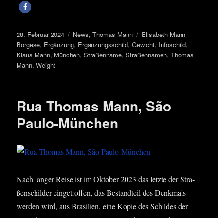
Veröffentlicht
Kategorien
Schlagwörter
28. Februar 2024
News
,
Thomas Mann
Elisabeth Mann
am
Borgese
,
Ergänzung
,
Ergänzungsschild
,
Gewicht
,
Infoschild
,
Klaus Mann
,
München
,
Straßenname
,
Straßennamen
,
Thomas
Mann
,
Weight
Rua Thomas Mann, São
Paulo-München
Nach lan­ger Rei­se ist im Okto­ber 2023 das letz­te der Stra­
ßen­schil­der ein­ge­trof­fen, das Bestand­teil des Denk­mals
wer­den wird, aus Bra­si­li­en, eine Kopie des Schil­des der