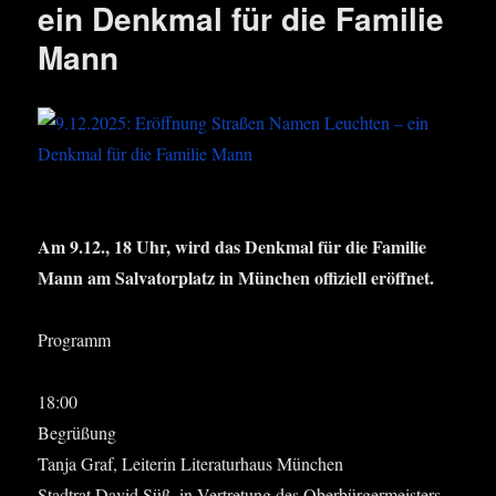
ein Denkmal für die Familie
Mann
Am 9.12., 18 Uhr, wird das Denk­mal für die Fami­lie
Mann am Sal­va­tor­platz in Mün­chen offi­zi­ell eröff­net.
Pro­gramm
18:00
Begrü­ßung
Tan­ja Graf, Lei­te­rin Lite­ra­tur­haus Mün­chen
Stadt­rat David Süß, in Ver­tre­tung des Ober­bür­ger­meis­ters