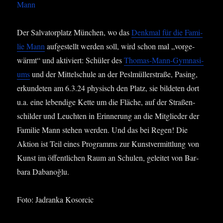
Der Sal­va­tor­platz Mün­chen, wo das
Denk­mal für die Fami­
lie Mann
auf­ge­stellt wer­den soll, wird schon mal „vor­ge­
wärmt“ und akti­viert: Schü­ler des
Tho­mas-Mann-Gym­na­si­
ums
und der Mit­tel­schu­le an der Peslmül­lerstra­ße, Pasing,
erkun­de­ten am 6.3.24 phy­sisch den Platz, sie bil­de­ten dort
u.a. eine leben­di­ge Ket­te um die Flä­che, auf der Stra­ßen­
schil­der und Leuch­ten in Erin­ne­rung an die Mit­glie­der der
Fami­lie Mann ste­hen wer­den. Und das bei Regen! Die
Akti­on ist Teil eines Pro­gramms zur Kunst­ver­mitt­lung von
Kunst im öffent­li­chen Raum an Schu­len, gelei­tet von Bar­
ba­ra Daba­noğ­lu.
Foto: Jadran­ka Kosorcic