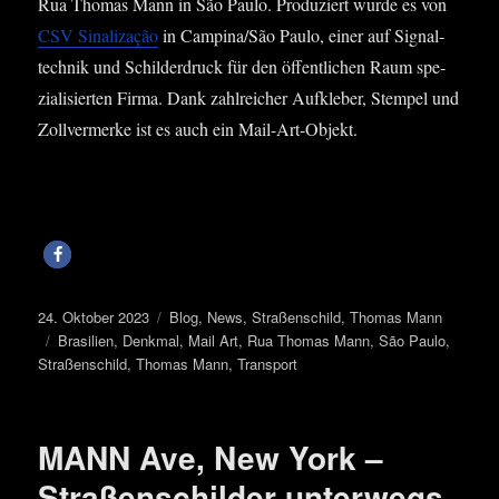
Rua Tho­mas Mann in São Pau­lo. Pro­du­ziert wur­de es von
CSV Sina­li­za­ção
in Campina/São Pau­lo, einer auf Signal­
tech­nik und Schil­der­druck für den öffent­li­chen Raum spe­
zia­li­sier­ten Fir­ma. Dank zahl­rei­cher Auf­kle­ber, Stem­pel und
Zoll­ver­mer­ke ist es auch ein Mail-Art-Objekt.
Veröffentlicht
Kategorien
24. Oktober 2023
Blog
,
News
,
Straßenschild
,
Thomas Mann
am
Schlagwörter
Brasilien
,
Denkmal
,
Mail Art
,
Rua Thomas Mann
,
São Paulo
,
Straßenschild
,
Thomas Mann
,
Transport
MANN Ave, New York –
Straßenschilder unterwegs