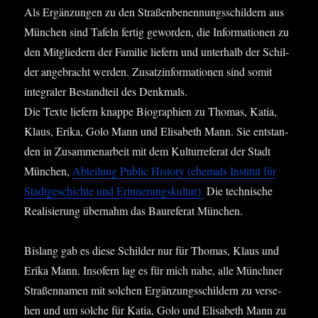
Als Ergän­zun­gen zu den Stra­ßen­be­nen­nungs­schil­dern aus
Mün­chen sind Tafeln fer­tig gewor­den, die Infor­ma­tio­nen zu
den Mit­glie­dern der Fami­lie lie­fern und unter­halb der Schil­
der ange­bracht wer­den. Zusatz­in­for­ma­tio­nen sind somit
inte­gra­ler Bestand­teil des Denk­mals.
Die Tex­te lie­fern knap­pe Bio­gra­phien zu Tho­mas, Katia,
Klaus, Eri­ka, Golo Mann und Eli­sa­beth Mann. Sie ent­stan­
den in Zusam­men­ar­beit mit dem Kul­tur­re­fe­rat der Stadt
Mün­chen,
Abtei­lung Public Histo­ry (ehe­mals Insti­tut für
Stadt­ge­schich­te und Erin­ne­rungs­kul­tur).
Die tech­ni­sche
Rea­li­sie­rung über­nahm das Bau­re­fe­rat München.
Bis­lang gab es die­se Schil­der nur für Tho­mas, Klaus und
Eri­ka Mann. Inso­fern lag es für mich nahe, alle Münch­ner
Stra­ßen­na­men mit sol­chen Ergän­zungs­schil­dern zu ver­se­
hen und um sol­che für Katia, Golo und Eli­sa­beth Mann zu