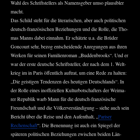
Wahl des Schrift­stel­lers als Namens­ge­ber umso plau­si­bler
macht.
Das Schild steht für die lite­ra­ri­schen, aber auch poli­ti­schen
deutsch-fran­zö­si­schen Bezie­hun­gen und die Rol­le, die Tho­
mas Manns dabei ein­nahm. Er schätz­te u.a. die Brü­der
Gon­court sehr, bezog ent­schei­den­de Anre­gun­gen aus ihren
Wer­ken für sei­nen Fami­li­en­ro­man „Bud­den­brooks“. Und er
war der ers­te deut­sche Schrift­stel­ler, der nach dem 1. Welt­
krieg im in Paris öffent­lich auf­trat, um eine Rede zu hal­ten:
„Die geis­ti­gen Ten­den­zen des heu­ti­gen Deutsch­lands“. In
der Rol­le eines inof­fi­zi­el­len Kul­tur­bot­schaf­ters der Wei­ma­
rer Repu­blik warb Mann für die deutsch-fran­zö­si­sche
Freund­schaft und die Völ­ker­ver­stän­di­gung – sie­he auch sein
Bericht über die Rei­se und den Auf­ent­halt, „
Pari­ser
Rechen­schaft
“. Die Benen­nung ist auch ein Spie­gel der
spä­te­ren poli­ti­schen Bezie­hun­gen zwi­schen bei­den Län­