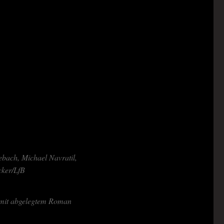
bach, Micha­el Nav­ra­til,
cker/LfB
, mit abge­leg­tem Roman