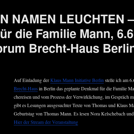
N NAMEN LEUCHTEN – 
ür die Familie Mann, 6.6
forum Brecht-Haus Berli
Auf Ein­la­dung der
Klaus Mann Initia­ti­ve Ber­lin
stel­le ich am 
Brecht-Haus
in Ber­lin das geplan­te Denk­mal für die Fami­lie M
che­rei­sen und vom Pro­zess der Ver­wirk­li­chung, im Gespräch m
gibt es Lesun­gen aus­ge­such­ter Tex­te von Tho­mas und Klaus Ma
Geburts­tag von Tho­mas Mann. Es lesen Nora Kel­sche­bach und M
Hier der Stream der Veranstaltung