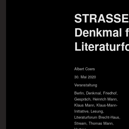
STRASSE
Denkmal f
Literatur
Autor
Albert Coers
Veröffentlicht
30. Mai 2020
am
Kategorien
Veranstaltung
Schlagwörter
Berlin
,
Denkmal
,
Friedhof
,
Gespräch
,
Heinrich Mann
,
Klaus Mann
,
Klaus-Mann-
Initiative
,
Lesung
,
Literaturforum Brecht-Haus
,
Stream
,
Thomas Mann
,