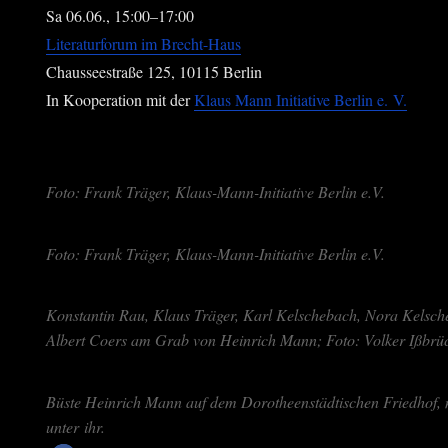
Sa 06.06., 15:00–17:00
Lite­ra­tur­fo­rum im Brecht-Haus
Chaus­see­stra­ße 125, 10115 Ber­lin
In Koope­ra­ti­on mit der
Klaus Mann Initia­ti­ve Ber­lin e. V.
Foto: Frank Trä­ger, Klaus-Mann-Initia­ti­ve Ber­lin e.V.
Foto: Frank Trä­ger, Klaus-Mann-Initia­ti­ve Ber­lin e.V.
Kon­stan­tin Rau, Klaus Trä­ger, Karl Kel­sche­bach, Nora Kel­sche­
Albert Coers am Grab von Hein­rich Mann; Foto: Vol­ker Ißbrü
Büs­te Hein­rich Mann auf dem Doro­theen­städ­ti­schen Fried­hof
unter ihr.