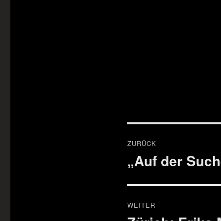
Beitragsnavigat
ZURÜCK
„Auf der Such
Vorheriger
Beitrag:
WEITER
Nächster