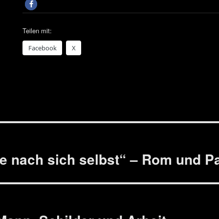
Teilen mit:
Face­book
X
ion
e nach sich selbst“ – Rom und Pa