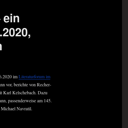
ein
.2020,
n
6.6.2020 im
Lite­ra­tur­fo­rum im
ann vor, berich­te von Recher­
it Karl Kel­sche­bach. Dazu
nn, pas­sen­der­wei­se am 145.
icha­el Nav­ra­til.