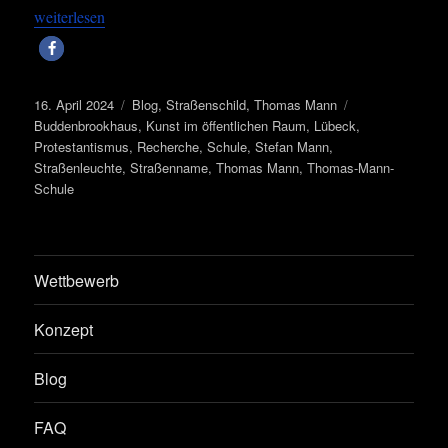
„Lübeck – Hit­ze, Was­ser – und die Tho­mas-Mann-Stra­ße“
wei­ter­le­sen
Veröffentlicht
Kategorien
Schlagwörter
16. April 2024
Blog
,
Straßenschild
,
Thomas Mann
am
Buddenbrookhaus
,
Kunst im öffentlichen Raum
,
Lübeck
,
Protestantismus
,
Recherche
,
Schule
,
Stefan Mann
,
Straßenleuchte
,
Straßenname
,
Thomas Mann
,
Thomas-Mann-
Schule
Wettbewerb
Konzept
Blog
FAQ