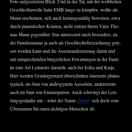
Foto auf­ge­setz­tem Blick. Und in der Tat, mit der weib­li­chen
Geschlech­ter­rol­le hat­te EMB lan­ge zu kämp­fen, woll­te als
Mann erschei­nen, sich auch leis­tungs­mä­ßig bewei­sen, etwa
durch pia­nis­ti­sches Kön­nen, nicht zuletzt ihrem Vater Tho­
mas Mann gegen­über. Das inter­es­siert mich beson­ders, da
der Fami­li­en­na­me ja auch als Geschlechts­be­zeich­nung gele­
sen wer­den kann und die Aus­ein­an­der­set­zung damit und
mit ent­spre­chen­den bür­ger­li­chen Erwar­tun­gen in der Fami­
lie eine Art Leit­mo­tiv dar­stellt, auch bei Eri­ka und Kat­ja.
Hier wer­den Gen­der­gren­zen über­schrit­ten einer­seits phä­no­
ty­pisch, im Sinn von andro­gy­nem Aus­se­hen, ande­rer­seits
auch im Sinn von Eman­zi­pa­ti­on. Auch schwingt der Leis­
tungs­ge­dan­ke mit – lei­tet der Name ‚
Mann
’ sich doch vom
Über­na­men für einen tüch­ti­gen Men­schen ab.