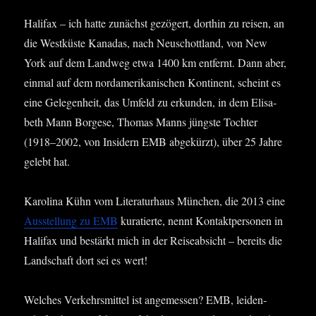
Hali­fax – ich hat­te zunächst gezö­gert, dort­hin zu rei­sen, an
die West­küs­te Kana­das, nach Neu­schott­land, von New
York auf dem Land­weg etwa 1400 km ent­fernt. Dann aber,
ein­mal auf dem nord­ame­ri­ka­ni­schen Kon­ti­nent, scheint es
eine Gele­gen­heit, das Umfeld zu erkun­den, in dem Eli­sa­
beth Mann Bor­ge­se, Tho­mas Manns jüngs­te Toch­ter
(1918–2002, von Insi­dern EMB abge­kürzt), über 25 Jah­re
gelebt hat.
Karo­li­na Kühn vom Lite­ra­tur­haus Mün­chen, die 2013 eine
Aus­stel­lung zu EMB
kura­tier­te, nennt Kon­takt­per­so­nen in
Hali­fax und bestärkt mich in der Rei­se­ab­sicht – bereits die
Land­schaft dort sei es wert!
Wel­ches Ver­kehrs­mit­tel ist ange­mes­sen? EMB, lei­den­