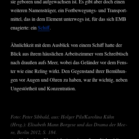
sie gebo­ren und auf­ge­wach­sen ist. Es gibt aber doch einen
wei­te­ren Namens­trä­ger, ein Fort­be­we­gungs- und Trans­port­
mit­tel, das in dem Ele­ment unter­wegs ist, für das sich EMB
ena­gier­te: ein
Schiff
.
Ähn­lich­keit mit dem Aus­blick von einem Schiff hat­te der
Blick aus ihrem häus­li­chen Arbeits­zim­mer vom Schreib­tisch
nach drau­ßen aufs Meer, wobei das Gelän­der vor dem Fens­
ter wie eine Reling wirkt. Den Gegen­stand ihrer Bemü­hun­
gen vor Augen und Ohren zu haben, war ihr wich­tig, neben
Unge­stört­heit und Konzentration.
Foto: Peter Sib­bald, aus: Hol­ger Pils/Karolina Kühn
(Hrsg.): Eli­sa­beth Mann Bor­ge­se und das Dra­ma der Mee­
re, Ber­lin 2012, S. 184.