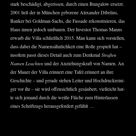
stark beschä­digt, abge­ris­sen, durch einen Bun­ga­low ersetzt.
2001 ließ der in Mün­chen gebo­re­ne Alex­an­der Dibe­l­i­us,
Ban­ker bei Gold­man-Sachs, die Fas­sa­de rekon­stru­ie­ren, das
Haus innen jedoch umbau­en. Der Inves­tor Tho­mas Manns
erwarb die Vil­la schließ­lich 2015. Man kann sich vor­stel­len,
dass dabei die Namens­ähn­lich­keit eine Rol­le gespielt hat –
inso­fern passt die­ses Detail auch zum Denk­mal
Stra­ßen
Namen Leuch­ten
und der Anzie­hungs­kraft von Namen. An
der Mau­er der Vil­la erin­nert eine Tafel erin­nert an ihre
Geschich­te – und gera­de ste­hen Lei­ter und Hoch­druck­rei­ni­
ger vor ihr – sie wird offen­sicht­lich gesäu­bert, viel­leicht hat­
te sich jemand durch die wei­ße Flä­che zum Hin­ter­las­sen
eines Schrift­zugs her­aus­ge­for­dert gefühlt …