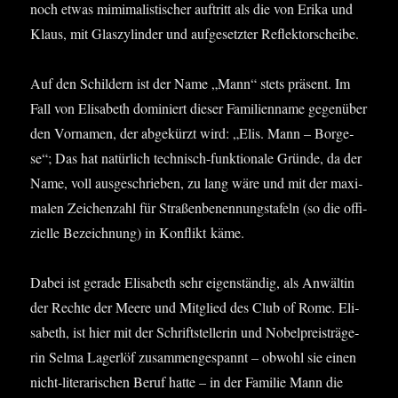
noch etwas mim­i­ma­lis­ti­scher auf­tritt als die von Eri­ka und
Klaus, mit Glas­zy­lin­der und auf­ge­setz­ter Reflektorscheibe.
Auf den Schil­dern ist der Name „Mann“ stets prä­sent. Im
Fall von Eli­sa­beth domi­niert die­ser Fami­li­en­na­me gegen­über
den Vor­na­men, der abge­kürzt wird: „Elis. Mann – Bor­ge­
se“; Das hat natür­lich tech­nisch-funk­tio­na­le Grün­de, da der
Name, voll aus­ge­schrie­ben, zu lang wäre und mit der maxi­
ma­len Zei­chen­zahl für Stra­ßen­be­nen­nungs­ta­feln (so die offi­
zi­el­le Bezeich­nung) in Kon­flikt käme.
Dabei ist gera­de Eli­sa­beth sehr eigen­stän­dig, als Anwäl­tin
der Rech­te der Mee­re und Mit­glied des Club of Rome. Eli­
sa­beth, ist hier mit der Schrift­stel­le­rin und Nobel­preis­trä­ge­
rin Sel­ma Lager­löf zusam­men­ge­spannt – obwohl sie einen
nicht-lite­ra­ri­schen Beruf hat­te – in der Fami­lie Mann die