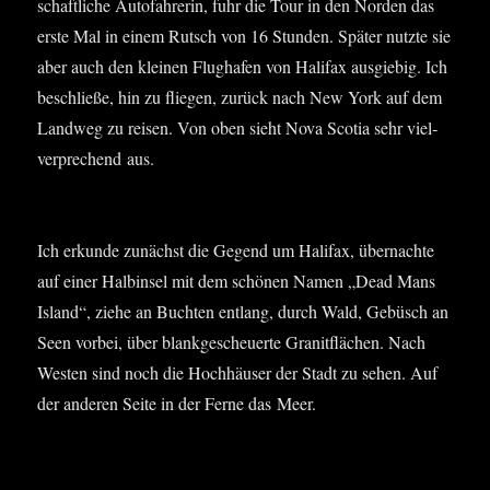
schaft­li­che Auto­fah­re­rin, fuhr die Tour in den Nor­den das
ers­te Mal in einem Rutsch von 16 Stun­den. Spä­ter nutz­te sie
aber auch den klei­nen Flug­ha­fen von Hali­fax aus­gie­big. Ich
beschlie­ße, hin zu flie­gen, zurück nach New York auf dem
Land­weg zu rei­sen. Von oben sieht Nova Sco­tia sehr viel­
ver­pre­chend aus.
Ich erkun­de zunächst die Gegend um Hali­fax, über­nach­te
auf einer Halb­in­sel mit dem schö­nen Namen „Dead Mans
Island“, zie­he an Buch­ten ent­lang, durch Wald, Gebüsch an
Seen vor­bei, über blank­ge­scheu­er­te Gra­nit­flä­chen. Nach
Wes­ten sind noch die Hoch­häu­ser der Stadt zu sehen. Auf
der ande­ren Sei­te in der Fer­ne das Meer.