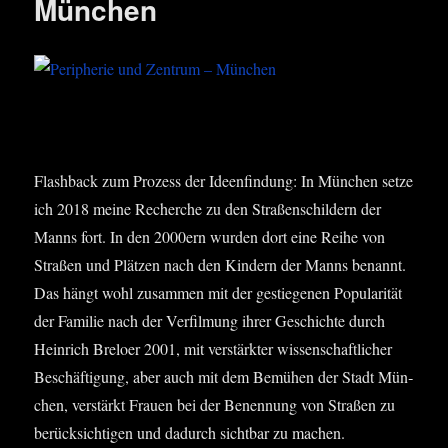
München
Flash­back zum Pro­zess der Ideen­fin­dung: In Mün­chen set­ze
ich 2018 mei­ne Recher­che zu den Stra­ßen­schil­dern der
Manns fort. In den 2000ern wur­den dort eine Rei­he von
Stra­ßen und Plät­zen nach den Kin­dern der Manns benannt.
Das hängt wohl zusam­men mit der gestie­ge­nen Popu­la­ri­tät
der Fami­lie nach der Ver­fil­mung ihrer Geschich­te durch
Hein­rich Bre­lo­er 2001, mit ver­stärk­ter wis­sen­schaft­li­cher
Beschäf­ti­gung, aber auch mit dem Bemü­hen der Stadt Mün­
chen, ver­stärkt Frau­en bei der Benen­nung von Stra­ßen zu
berück­sich­ti­gen und dadurch sicht­bar zu machen.