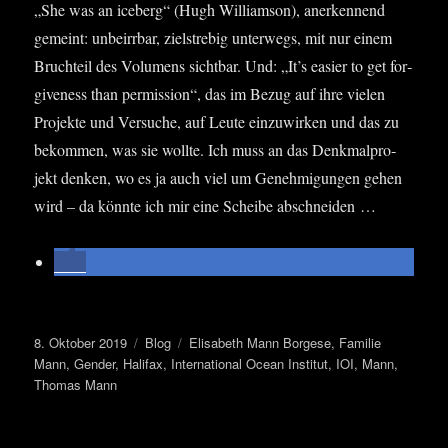
„She was an ice­berg“ (Hugh Wil­liam­son), aner­ken­nend
gemeint: unbe­irr­bar, ziel­stre­big unter­wegs, mit nur einem
Bruch­teil des Volu­mens sicht­bar. Und: „It’s easier to get for­
gi­ve­ness than per­mis­si­on“, das im Bezug auf ihre vie­len
Pro­jek­te und Ver­su­che, auf Leu­te ein­zu­wir­ken und das zu
bekom­men, was sie woll­te. Ich muss an das Denk­mal­pro­
jekt den­ken, wo es ja auch viel um Geneh­mi­gun­gen gehen
wird – da könn­te ich mir eine Schei­be abschneiden …
Veröffentlicht
Kategorien
Schlagwörter
8. Oktober 2019
Blog
Elisabeth Mann Borgese
,
Familie
am
Mann
,
Gender
,
Halifax
,
International Ocean Institut
,
IOI
,
Mann
,
Thomas Mann