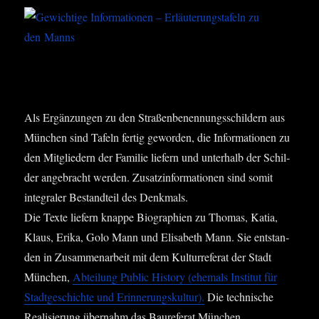
Als Ergän­zun­gen zu den Stra­ßen­be­nen­nungs­schil­dern aus
Mün­chen sind Tafeln fer­tig gewor­den, die Infor­ma­tio­nen zu
den Mit­glie­dern der Fami­lie lie­fern und unter­halb der Schil­
der ange­bracht wer­den. Zusatz­in­for­ma­tio­nen sind somit
inte­gra­ler Bestand­teil des Denk­mals.
Die Tex­te lie­fern knap­pe Bio­gra­phien zu Tho­mas, Katia,
Klaus, Eri­ka, Golo Mann und Eli­sa­beth Mann. Sie ent­stan­
den in Zusam­men­ar­beit mit dem Kul­tur­re­fe­rat der Stadt
Mün­chen,
Abtei­lung Public Histo­ry (ehe­mals Insti­tut für
Stadt­ge­schich­te und Erin­ne­rungs­kul­tur).
Die tech­ni­sche
Rea­li­sie­rung über­nahm das Bau­re­fe­rat München.