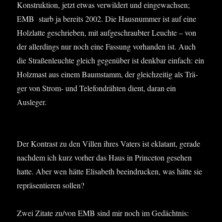
Konstruktion, jetzt etwas ver­wil­dert und ein­ge­wach­sen;
EMB starb ja bereits 2002. Die Haus­num­mer ist auf eine
Holz­lat­te geschrie­ben, mit auf­ge­schraub­ter Leuch­te – von
der aller­dings nur noch eine Fas­sung vor­han­den ist. Auch
die Stra­ßen­leuch­te gleich gegen­über ist denk­bar ein­fach: ein
Holz­mast aus einem Baum­stamm, der gleich­zei­tig als Trä­
ger von Strom- und Tele­fon­dräh­ten dient, dar­an ein
Ausleger.
Der Kon­trast zu den Vil­len ihres Vaters ist ekla­tant, gera­de
nach­dem ich kurz vor­her das Haus in Prince­ton gese­hen
hat­te. Aber wen hät­te Eli­sa­beth beein­dru­cken, was hät­te sie
reprä­sen­tie­ren sollen?
Zwei Zita­te zu/von EMB sind mir noch im Gedächt­nis: