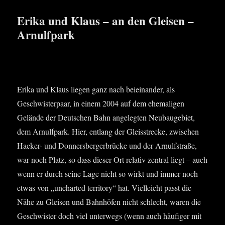
Erika und Klaus – an den Gleisen –
Arnulfpark
Eri­ka und Klaus lie­gen ganz nach bei­ein­an­der, als
Geschwis­ter­paar, in einem 2004 auf dem ehe­ma­li­gen
Gelän­de der Deut­schen Bahn ange­leg­ten Neu­bau­ge­biet,
dem Arnulfpark. Hier, ent­lang der Gleis­stre­cke, zwi­schen
Hacker- und Don­ners­ber­ger­brü­cke und der Arnulf­stra­ße,
war noch Platz, so dass die­ser Ort rela­tiv zen­tral liegt – auch
wenn er durch sei­ne Lage nicht so wirkt und immer noch
etwas von „unchar­ted ter­ri­to­ry“ hat. Viel­leicht passt die
Nähe zu Glei­sen und Bahn­hö­fen nicht schlecht, waren die
Geschwis­ter doch viel unter­wegs (wenn auch häu­fi­ger mit