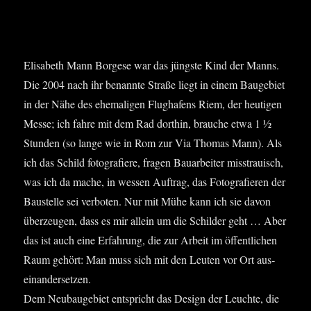
Eli­sa­beth Mann Bor­ge­se war das jüngs­te Kind der Manns.
Die 2004 nach ihr benann­te Stra­ße liegt in einem Bau­ge­biet
in der Nähe des ehe­ma­li­gen Flug­ha­fens Riem, der heu­ti­gen
Mes­se; ich fah­re mit dem Rad dort­hin, brau­che etwa 1 ½
Stun­den (so lan­ge wie in Rom zur Via Tho­mas Mann). Als
ich das Schild foto­gra­fie­re, fra­gen Bau­ar­bei­ter miss­trau­isch,
was ich da mache, in wes­sen Auf­trag, das Foto­gra­fie­ren der
Bau­stel­le sei ver­bo­ten. Nur mit Mühe kann ich sie davon
über­zeu­gen, dass es mir allein um die Schil­der geht … Aber
das ist auch eine Erfah­rung, die zur Arbeit im öffent­li­chen
Raum gehört: Man muss sich mit den Leu­ten vor Ort aus­
ein­an­der­set­zen.
Dem Neu­bau­ge­biet ent­spricht das Design der Leuch­te, die