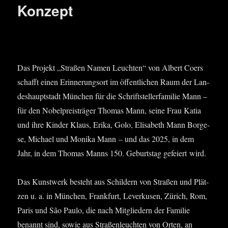
Konzept
Visua­li­sie­rung des Ent­wurfs, 2018
Das Pro­jekt „Stra­ßen Namen Leuch­ten“ von Albert Coers
schafft ­einen Erin­ne­rungs­ort im öffent­li­chen Raum der Lan­
des­haupt­stadt Mün­chen für die Schrift­stel­ler­fa­mi­lie Mann –
für den Nobel­preis­trä­ger Tho­mas Mann, sei­ne Frau Katia
und ihre Kin­der Klaus, Eri­ka, Golo, Eli­sa­beth Mann Bor­ge­
se, Micha­el und Moni­ka Mann – und das 2025, in dem
Jahr, in dem Tho­mas Manns 150. Geburts­tag gefei­ert wird.
Das Kunst­werk besteht aus Schil­dern von Stra­ßen und Plät­
zen u. a. in Mün­chen, Frank­furt, Lever­ku­sen, Zürich, Rom,
Paris und São Pau­lo, die nach Mit­glie­dern der Fami­lie
benannt sind, sowie aus Stra­ßen­leuch­ten von Orten, an