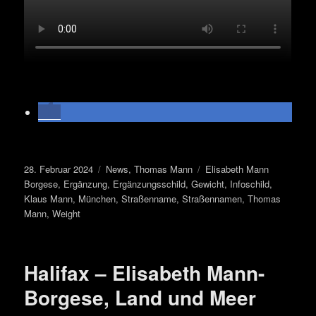
Veröffentlicht
Kategorien
Schlagwörter
28. Februar 2024
News
,
Thomas Mann
Elisabeth Mann
am
Borgese
,
Ergänzung
,
Ergänzungsschild
,
Gewicht
,
Infoschild
,
Klaus Mann
,
München
,
Straßenname
,
Straßennamen
,
Thomas
Mann
,
Weight
Halifax – Elisabeth Mann-
Borgese, Land und Meer