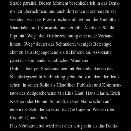
Stra­ße par­al­lel. Die­sen Moment beschlie­ße ich in das Denk­
mal zu über­neh­men, und auch dort einen Holz­mast zu ver­
wen­den, was das Pro­vi­so­ri­sche ein­fängt und die Viel­falt an
Mate­ria­li­en und Kon­struk­tio­nen erhöht. Auch das Schild
fügt mit „Weg“ den Orts­be­zeich­nung eine neue Vari­an­te
hin­zu. „Weg“ deu­tet das Schma­le­re, weni­ger Befes­tig­te,
eher zu Fuß Began­ge­ne­ne als Befah­re­ne an. Asso­zia­tiv
passt das zum lei­den­schaft­li­chen Wan­de­rer.
Golo ist hier per Stra­ßen­na­men mit Per­sön­lich­kei­ten des
Nach­kriegs­zeit in Ver­bin­dung gebracht, vor allem der deut­
schen, in sei­ner Rol­le als His­to­ri­ker, Publi­zist und Kom­men­
ta­tor des Zeit­ge­sche­hens: Mit Ellis Kaut, Hans Cla­rin, Erich
Käst­ner oder Hel­mut Schmidt, des­sen Name schon auf
einem der Schil­der zu lesen ist. Die Lage im Wes­ten (der
Repu­blik) passt dazu.
Das Neu­bau­vier­tel wird aber eher fer­tig sein als das Denk­