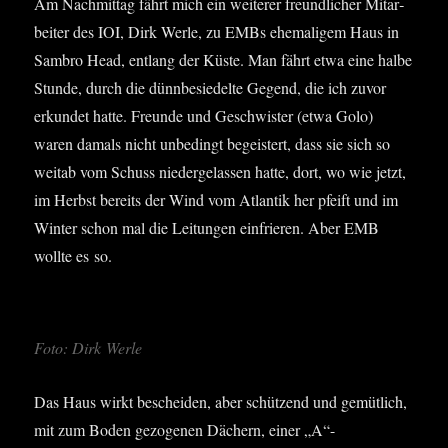
Am Nach­mit­tag fährt mich ein wei­te­rer freund­li­cher Mit­ar­
bei­ter des IOI, Dirk Wer­le, zu EMBs ehe­ma­li­gem Haus in
Sam­bro Head, ent­lang der Küs­te. Man fährt etwa eine hal­be
Stun­de, durch die dünn­be­sie­del­te Gegend, die ich zuvor
erkun­det hat­te. Freun­de und Geschwis­ter (etwa Golo)
waren damals nicht unbe­dingt begeis­tert, dass sie sich so
weit­ab vom Schuss nie­der­ge­las­sen hat­te, dort, wo wie jetzt,
im Herbst bereits der Wind vom Atlan­tik her pfeift und im
Win­ter schon mal die Lei­tun­gen ein­frie­ren. Aber EMB
woll­te es so.
Foto: Dirk Werle
Das Haus wirkt beschei­den, aber schüt­zend und gemüt­lich,
mit zum Boden gezo­ge­nen Dächern, einer „A“-