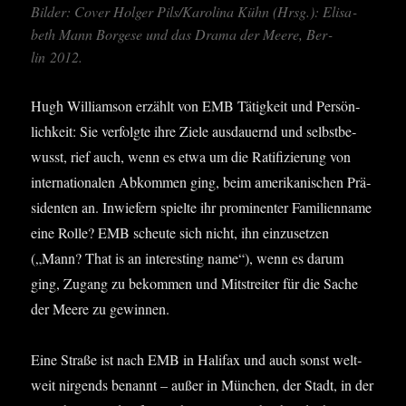
Bil­der: Cover Hol­ger Pils/Karolina Kühn (Hrsg.): Eli­sa­
beth Mann Bor­ge­se und das Dra­ma der Mee­re, Ber­
lin 2012.
Hugh Wil­liam­son erzählt von EMB Tätig­keit und Per­sön­
lich­keit: Sie ver­folg­te ihre Zie­le aus­dau­ernd und selbst­be­
wusst, rief auch, wenn es etwa um die Rati­fi­zie­rung von
inter­na­tio­na­len Abkom­men ging, beim ame­ri­ka­ni­schen Prä­
si­den­ten an. Inwie­fern spiel­te ihr pro­mi­nen­ter Fami­li­en­na­me
eine Rol­le? EMB scheu­te sich nicht, ihn ein­zu­set­zen
(„Mann? That is an inte­res­t­ing name“), wenn es dar­um
ging, Zugang zu bekom­men und Mit­strei­ter für die Sache
der Mee­re zu gewinnen.
Eine Stra­ße ist nach EMB in Hali­fax und auch sonst welt­
weit nir­gends benannt – außer in Mün­chen, der Stadt, in der