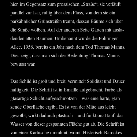
hier, im Gegen­satz zum pro­sa­ischen „Stra­ße“; sie ver­läuft
par­al­lel zur Isar, ruhig über dem Fluss, von dem sie ein
park­ähn­li­cher Grün­strei­fen trennt, des­sen Bäu­me sich über
die Stra­ße wöl­ben. Auf der ande­ren Sei­te Gär­ten mit aus­la­
den­den alten Bäu­men. Umbe­nannt wur­de die Föh­rin­ger
Allee, 1956, bereits ein Jahr nach dem Tod Tho­mas Manns.
Dies zeigt, dass man sich der Bedeu­tung Tho­mas Manns
bewusst war.
Das Schild ist groß und breit, ver­mit­telt Soli­di­tät und Dau­er­
haf­tig­keit: Die Schrift ist in Email­le auf­ge­bracht, Far­be als
glas­ar­ti­ge Schicht auf­ge­schmol­zen – was eine har­te, glän­
zen­de Ober­flä­che ergibt. Es ist von der Mit­te aus leicht
gewölbt, wirkt dadurch plas­tisch – und funk­tio­nal läuft das
Was­ser von die­ser gespann­ten Flä­che gut ab. Die Schrift ist
von einer Kar­tu­sche umrahmt, womit His­to­risch-Baro­ckes