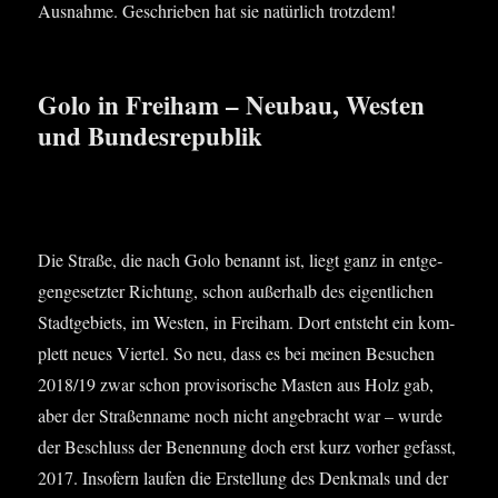
Aus­nah­me. Geschrie­ben hat sie natür­lich trotzdem!
Golo in Freiham – Neubau, Westen
und Bundesrepublik
Die Stra­ße, die nach Golo benannt ist, liegt ganz in ent­ge­
gen­ge­setz­ter Rich­tung, schon außer­halb des eigent­li­chen
Stadt­ge­biets, im Wes­ten, in Frei­ham. Dort ent­steht ein kom­
plett neu­es Vier­tel. So neu, dass es bei mei­nen Besu­chen
2018/19 zwar schon pro­vi­so­ri­sche Mas­ten aus Holz gab,
aber der Stra­ßen­na­me noch nicht ange­bracht war – wur­de
der Beschluss der Benen­nung doch erst kurz vor­her gefasst,
2017. Inso­fern lau­fen die Erstel­lung des Denk­mals und der