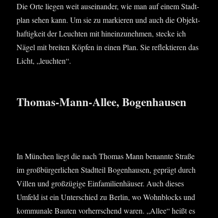
Die Orte lie­gen weit aus­ein­an­der, wie man auf einem Stadt­
plan sehen kann. Um sie zu mar­kie­ren und auch die Objekt­
haf­tig­keit der Leuch­ten mit hin­ein­zu­neh­men, ste­cke ich
Nägel mit brei­ten Köp­fen in einen Plan. Sie reflek­tie­ren das
Licht, „leuch­ten“.
Thomas-Mann-Allee, Bogenhausen
In Mün­chen liegt die nach Tho­mas Mann benann­te Stra­ße
im groß­bür­ger­li­chen Stadt­teil Bogen­hau­sen, geprägt durch
Vil­len und groß­zü­gi­ge Ein­fa­mi­li­en­häu­ser. Auch die­ses
Umfeld ist ein Unter­schied zu Ber­lin, wo Wohn­blocks und
kom­mu­na­le Bau­ten vor­herr­schend waren. „Allee“ heißt es