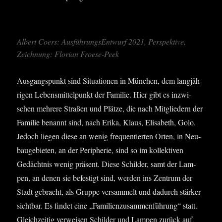
Albert Coers: Aus­füh­rungs­Ent­wurf 2021, Per­spek­ti­ve,
Zeich­nung: Flo­ri­an Froese-Peek
Aus­gangs­punkt sind Situa­tio­nen in Mün­chen, dem lang­jäh­
ri­gen Lebens­mit­tel­punkt der Fami­lie. Hier gibt es inzwi­
schen meh­re­re Stra­ßen und Plät­ze, die nach Mit­glie­dern der
Fami­lie benannt sind, nach Eri­ka, Klaus, Eli­sa­beth, Golo.
Jedoch lie­gen die­se an wenig fre­quen­tier­ten Orten, in Neu­
bau­ge­bie­ten, an der Peri­phe­rie, sind so im kol­lek­ti­ven
Gedächt­nis wenig prä­sent. Die­se Schil­der, samt der Lam­
pen, an denen sie befes­tigt sind, wer­den ins Zen­trum der
Stadt gebracht, als Grup­pe ver­sam­melt und dadurch stär­ker
sicht­bar. Es fin­det eine „Fami­li­en­zu­sam­men­füh­rung“ statt.
Gleich­zei­tig ver­wei­sen Schil­der und Lam­pen zurück auf