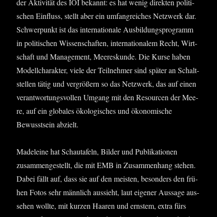
der Akti­vi­tät des IOI bekannt: es hat wenig direk­ten poli­ti­
schen Ein­fluss, stellt aber ein umfang­rei­ches Netz­werk dar.
Schwer­punkt ist das inter­na­tio­na­le Aus­bil­dungs­pro­gramm
in poli­ti­schen Wis­sen­schaf­ten, inter­na­tio­na­lem Recht, Wirt­
schaft und Manage­ment, Mee­res­kun­de. Die Kur­se haben
Modell­cha­rak­ter, vie­le der Teil­neh­mer sind spä­ter an Schalt­
stel­len tätig und ver­grö­ßern so das Netz­werk, das auf einen
ver­ant­wor­tungs­vol­len Umgang mit den Resour­cen der Mee­
re, auf ein glo­ba­les öko­lo­gi­sches und öko­no­mi­sche
Bewusst­sein abzielt.
Made­lei­ne hat Schau­ta­feln, Bil­der und Publi­ka­tio­nen
zusam­men­ge­stellt, die mit EMB in Zusam­men­hang ste­hen.
Dabei fällt auf, dass sie auf den meis­ten, beson­ders den frü­
hen Fotos sehr männ­lich aus­sieht, laut eige­ner Aus­sa­ge aus­
se­hen woll­te, mit kur­zen Haa­ren und erns­tem, extra fürs