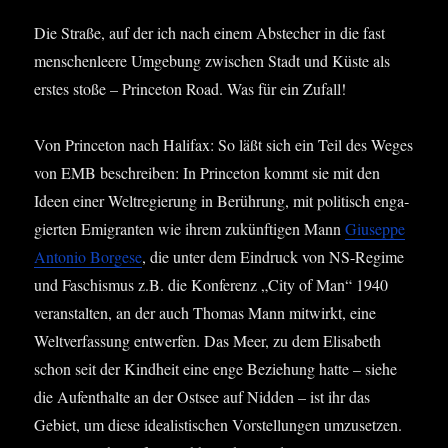
Die Stra­ße, auf der ich nach einem Abste­cher in die fast
men­schen­lee­re Umge­bung zwi­schen Stadt und Küs­te als
ers­tes sto­ße – Prince­ton Road. Was für ein Zufall!
Von Prince­ton nach Hali­fax: So läßt sich ein Teil des Weges
von EMB beschrei­ben: In Prince­ton kommt sie mit den
Ideen einer Welt­re­gie­rung in Berüh­rung, mit poli­tisch enga­
gier­ten Emi­gran­ten wie ihrem zukünf­ti­gen Mann
Giu­sep­pe
Anto­nio Bor­ge­se
, die unter dem Ein­druck von NS-Regime
und Faschis­mus z.B. die Kon­fe­renz „City of Man“ 1940
ver­an­stal­ten, an der auch Tho­mas Mann mit­wirkt, eine
Welt­ver­fas­sung ent­wer­fen. Das Meer, zu dem Eli­sa­beth
schon seit der Kind­heit eine enge Bezie­hung hat­te – sie­he
die Auf­ent­hal­te an der Ost­see auf Nid­den – ist ihr das
Gebiet, um die­se idea­lis­ti­schen Vor­stel­lun­gen umzu­set­zen.