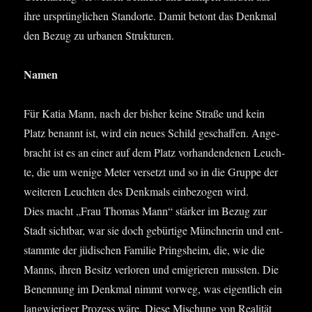
ihre ursprüng­li­chen Stand­or­te. Damit betont das Denk­mal
den Bezug zu urba­nen Strukturen.
Namen
Für Katia Mann, nach der bis­her kei­ne Stra­ße und kein
Platz benannt ist, wird ein neu­es Schild geschaf­fen. Ange­
bracht ist es an einer auf dem Platz vor­han­den­denen Leuch­
te, die um weni­ge Meter ver­setzt und so in die Grup­pe der
wei­te­ren Leuch­ten des Denk­mals ein­be­zo­gen wird.
Dies macht „Frau Tho­mas Mann“ stär­ker im Bezug zur
Stadt sicht­bar, war sie doch gebür­ti­ge Münch­ne­rin und ent­
stamm­te der jüdi­schen Fami­lie Pringsheim, die, wie die
Manns, ihren Besitz ver­lo­ren und emi­grie­ren muss­ten. Die
Benen­nung im Denk­mal nimmt vor­weg, was eigent­lich ein
lang­wie­ri­ger Pro­zess wäre. Die­se Mischung von Rea­li­tät