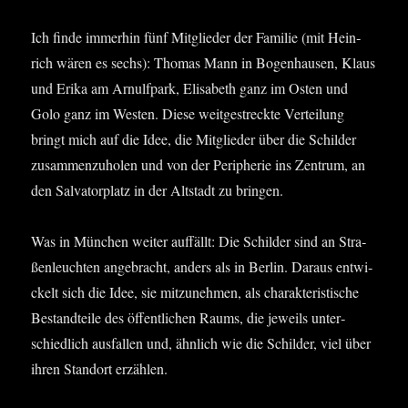
Ich fin­de immer­hin fünf Mit­glie­der der Fami­lie (mit Hein­
rich wären es sechs): Tho­mas Mann in Bogen­hau­sen, Klaus
und Eri­ka am Arnulfpark, Eli­sa­beth ganz im Osten und
Golo ganz im Wes­ten. Die­se weit­ge­streck­te Ver­tei­lung
bringt mich auf die Idee, die Mit­glie­der über die Schil­der
zusam­men­zu­ho­len und von der Peri­phe­rie ins Zen­trum, an
den Sal­va­tor­platz in der Alt­stadt zu bringen.
Was in Mün­chen wei­ter auf­fällt: Die Schil­der sind an Stra­
ßen­leuch­ten ange­bracht, anders als in Ber­lin. Dar­aus ent­wi­
ckelt sich die Idee, sie mit­zu­neh­men, als cha­rak­te­ris­ti­sche
Bestand­tei­le des öffent­li­chen Raums, die jeweils unter­
schied­lich aus­fal­len und, ähn­lich wie die Schil­der, viel über
ihren Stand­ort erzäh­len.