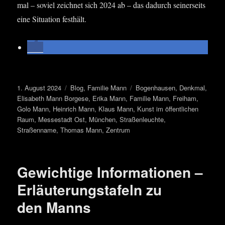
mal – soviel zeich­net sich 2024 ab – das dadurch sei­ner­seits
eine Situa­ti­on festhält.
Veröffentlicht
Kategorien
Schlagwörter
1. August 2024
Blog
,
Familie Mann
Bogenhausen
,
Denkmal
,
am
Elisabeth Mann Borgese
,
Erika Mann
,
Familie Mann
,
Freiham
,
Golo Mann
,
Heinrich Mann
,
Klaus Mann
,
Kunst im öffentlichen
Raum
,
Messestadt Ost
,
München
,
Straßenleuchte
,
Straßenname
,
Thomas Mann
,
Zentrum
Gewichtige Informationen –
Erläuterungstafeln zu
den Manns