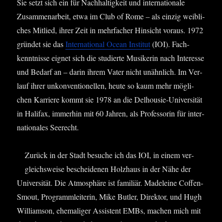
Sie setzt sich ein für Nach­hal­tig­keit und inter­na­tio­na­le
Zusam­men­ar­beit, etwa im Club of Rome – als ein­zig weib­li­
ches Mit­lied, ihrer Zeit in mehr­fa­cher Hin­sicht vor­aus. 1972
grün­det sie das
Inter­na­tio­nal Oce­an Insti­tut
(IOI). Fach­
kennt­nis­se eig­net sich die stu­dier­te Musi­ke­rin nach Inter­es­se
und Bedarf an – dar­in ihrem Vater nicht unähn­lich. Im Ver­
lauf ihrer unkon­ven­tio­nel­len, heu­te so kaum mehr mög­li­
chen Kar­rie­re kommt sie 1978 an die Del­housie-Uni­ver­si­tät
in Hali­fax, immer­hin mit 60 Jah­ren, als Pro­fes­so­rin für inter­
na­tio­na­les Seerecht.
Zurück in der Stadt besu­che ich das IOI, in einem ver­
gleichs­wei­se beschei­de­nen Holz­haus in der Nähe der
Uni­ver­si­tät. Die Atmo­sphä­re ist fami­li­är. Made­lei­ne Cof­fen-
Smout, Pro­gramm­lei­te­rin, Mike But­ler, Direk­tor, und Hugh
Wil­liam­son, ehe­ma­li­ger Assis­tent EMBs, machen mich mit