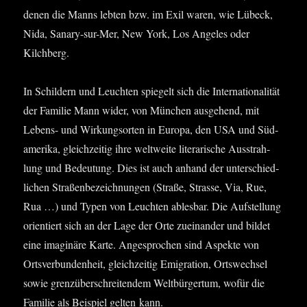
denen die Manns leb­ten bzw. im Exil waren, wie Lübeck,
Nida, Sana­ry-sur-Mer, New York, Los Ange­les oder
Kilchberg.
In Schil­dern und Leuch­ten spie­gelt sich die Inter­na­tio­na­li­tät
der Fami­lie Mann wider, von Mün­chen aus­ge­hend, mit
Lebens- und Wir­kungs­or­ten in Euro­pa, den USA und Süd­
ame­ri­ka, gleich­zei­tig ihre welt­wei­te lite­ra­ri­sche Aus­strah­
lung und Bedeu­tung. Dies ist auch anhand der unter­schied­
li­chen Stra­ßen­be­zeich­nun­gen (Stra­ße, Stras­se, Via, Rue,
Rua …) und Typen von Leuch­ten ables­bar. Die Auf­stel­lung
ori­en­tiert sich an der Lage der Orte zuein­an­der und bil­det
eine ima­gi­nä­re Kar­te. Ange­spro­chen sind Aspek­te von
Orts­ver­bun­den­heit, gleich­zei­tig Emi­gra­ti­on, Orts­wech­sel
sowie grenz­über­schrei­ten­dem Welt­bür­ger­tum, wofür die
Fami­lie als Bei­spiel gel­ten kann.