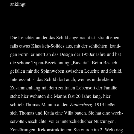
anklingt.
Die Leuch­te, an der das Schild ange­bracht ist, strahlt eben­
falls etwas Klas­sisch-Soli­des aus, mit der schlich­ten, kan­ti­
gen Form, erin­nert an das Design der 1950er Jah­re und hat
die schö­ne Typen-Bezeich­nung „Bava­ria“. Beim Besuch
gefal­len mir die Spinn­we­ben zwi­schen Leuch­te und Schild.
Inter­es­sant ist das Schild dort auch, weil es in direk­tem
Zusam­men­hang mit dem zen­tra­len Lebens­ort der Fami­lie
steht: hier wohn­ten die Manns fast 20 Jah­re lang, hier
schrieb Tho­mas Mann u.a. den
Zau­ber­berg
. 1913 lie­ßen
sich Tho­mas und Katia eine Vil­la bau­en. Sie hat eine wech­
sel­vol­le Geschich­te, vol­ler unter­schied­li­cher Nut­zun­gen,
Zer­stö­run­gen, Rekon­struk­tio­nen: Sie wur­de im 2. Welt­krieg