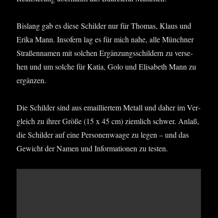
Bis­lang gab es die­se Schil­der nur für Tho­mas, Klaus und
Eri­ka Mann. Inso­fern lag es für mich nahe, alle Münch­ner
Stra­ßen­na­men mit sol­chen Ergän­zungs­schil­dern zu ver­se­
hen und um sol­che für Katia, Golo und Eli­sa­beth Mann zu
ergänzen.
Die Schil­der sind aus email­lier­tem Metall und daher im Ver­
gleich zu ihrer Grö­ße (15 x 45 cm) ziem­lich schwer. Anlaß,
die Schil­der auf eine Per­so­nen­waa­ge zu legen – und das
Gewicht der Namen und Infor­ma­tio­nen zu testen.