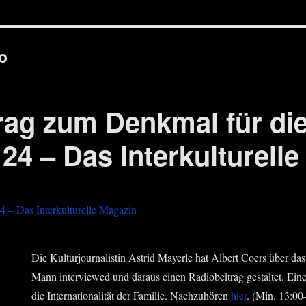
o
rag zum Denkmal für die
24 – Das Interkulturell
Die Kul­tur­jour­na­lis­tin Astrid May­er­le hat Albert Coers über da
Mann inter­view­ed und dar­aus einen Radio­bei­trag gestal­tet. Eine
die Inter­na­tio­na­li­tät der Fami­lie. Nach­zu­hö­ren
hier
. (Min. 13:00