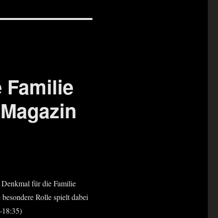
 Familie
e Magazin
s Denk­mal für die Fami­lie
 beson­de­re Rol­le spielt dabei
–18:35)