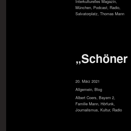
Interkulturelles Magazin
,
München
,
Podcast
,
Radio
,
Salvatorplatz
,
Thomas Mann
„Schöner 
Veröffentlicht
20. März 2021
am
Kategorien
Allgemein
,
Blog
Schlagwörter
Albert Coers
,
Bayern 2
,
Familie Mann
,
Hörfunk
,
Journalismus
,
Kultur
,
Radio