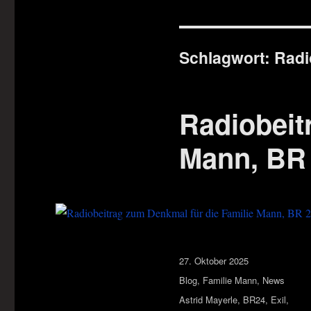
Schlagwort:
Radi
Radiobeit
Mann, BR 
Veröffentlicht
27. Oktober 2025
am
Kategorien
Blog
,
Familie Mann
,
News
Schlagwörter
Astrid Mayerle
,
BR24
,
Exil
,