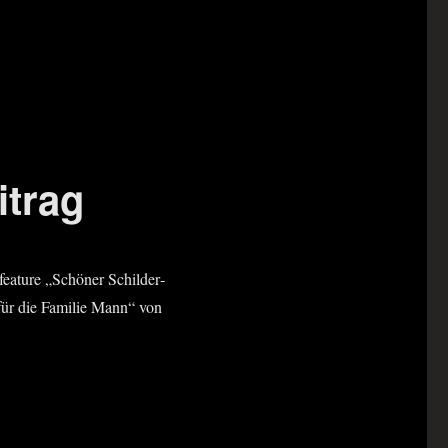
itrag
ea­ture „Schö­ner Schil­der­
für die Fami­lie Mann“ von