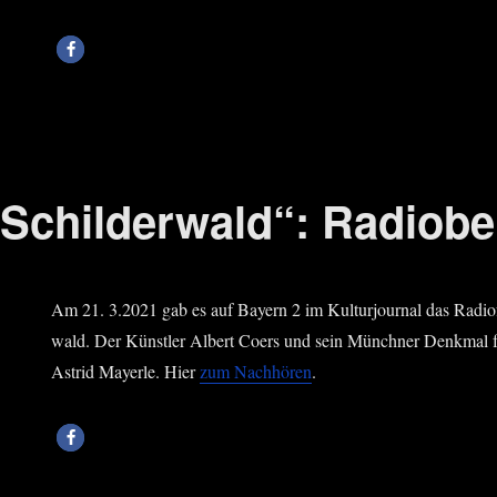
Schilderwald“: Radiobe
Am 21. 3.2021 gab es auf Bay­ern 2 im Kul­tur­jour­nal das Radio­f
wald. Der Künst­ler Albert Coers und sein Münch­ner Denk­mal 
Astrid May­er­le. Hier
zum Nach­hö­ren
.