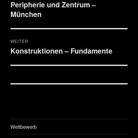
Peripherie und Zentrum –
Vorheriger
München
Beitrag:
WEITER
Konstruktionen – Fundamente
Nächster
Beitrag:
Wettbewerb