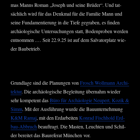
mas Manns Roman „Joseph und sei­ne Brü­der“. Und tat­
säch­lich wird für das Denk­mal für die Fami­lie Mann und
sei­ne Fun­da­men­tie­rung in die Tie­fe gegra­ben, es fin­den
archäo­lo­gi­sche Unter­su­chun­gen statt, Boden­pro­ben wer­den
ent­nom­men .… Seit 22.9.25 ist auf dem Sal­va­tor­platz wie­
der Baubetrieb.
Grund­la­ge sind die Pla­nun­gen von
Frosch Woll­mann Archi­
tek­tur
. Die archäo­lo­gi­sche Beglei­tung über­nahm wie­der
sehr kom­pe­tent das
Büro für Archäo­lo­gie Neu­pert, Kozik &
Simm
. Mit der Aus­füh­rung wur­de die Bau­un­ter­neh­mung
K&M Ramaj
, mit den Erd­ar­bei­ten
Kon­rad Fisch­hold Erd­
bau-Abbruch
beauf­tragt. Die Mas­ten, Leuch­ten und Schil­
der berei­tet das Bau­re­fe­rat Mün­chen vor.