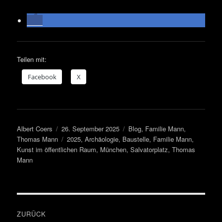
Teilen mit:
Face­book
X
Autor
Veröffentlicht
Kategorien
Albert Coers
26. September 2025
Blog
,
Familie Mann
,
am
Schlagwörter
Thomas Mann
2025
,
Archäologie
,
Baustelle
,
Familie Mann
,
Kunst im öffentlichen Raum
,
München
,
Salvatorplatz
,
Thomas
Mann
Beitragsnavigation
ZURÜCK