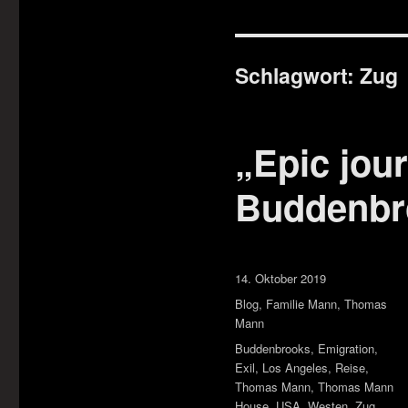
Schlagwort:
Zug
„Epic jou
Buddenbr
Veröffentlicht
14. Oktober 2019
am
Kategorien
Blog
,
Familie Mann
,
Thomas
Mann
Schlagwörter
Buddenbrooks
,
Emigration
,
Exil
,
Los Angeles
,
Reise
,
Thomas Mann
,
Thomas Mann
House
,
USA
,
Westen
,
Zug