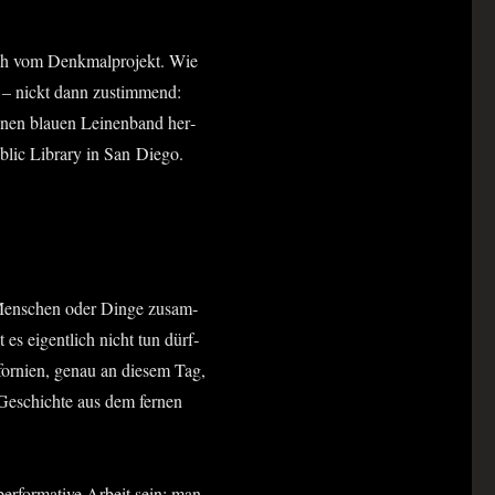
h vom Denk­mal­pro­jekt. Wie
ch – nickt dann zustim­mend:
e­nen blau­en Lei­nen­band her­
blic Libra­ry in San Diego.
 Men­schen oder Din­ge zusam­
 es eigent­lich nicht tun dürf­
or­ni­en, genau an die­sem Tag,
 Geschich­te aus dem fer­nen
er­for­ma­ti­ve Arbeit sein: man