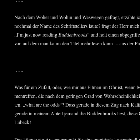
Nach dem Woher und Wohin und Wes­we­gen gefragt, erzäh­le ic
noch­mal der Name des Schrift­stel­lers lau­te? fragt der Herr mi
„I’m just now rea­ding
Bud­den­brooks
“ und holt einen abge­grif­f
vor, auf dem man kaum den Titel mehr lesen kann – aus der Pu
.…..
Was für ein Zufall, oder, wie mir aus Fil­men im Ohr ist, wenn
men­tref­fen, die nach dem gerin­gen Grad von Wahr­schein­lich­keit
ten, „what are the odds“? Dass gera­de in die­sem Zug nach Kali­f
gera­de in mei­nem Abteil jemand die Bud­den­brooks liest, die­se
Lübeck!
Das könn­te ein Aus­gangs­punkt für eine empi­risch-kon­zep­tu­ell-p