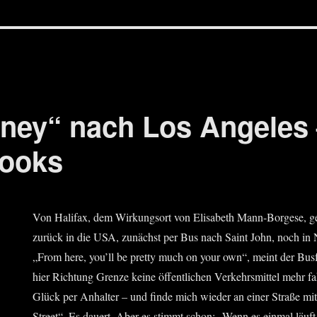
rney“ nach Los Angeles 
ooks
Von Hali­fax, dem Wir­kungs­ort von Eli­sa­beth Mann-Bor­ge­se,
zurück in die USA, zunächst per Bus nach Saint John, noch in
„From here, you’ll be pret­ty much on your own“, meint der Bus­f
hier Rich­tung Gren­ze kei­ne öffent­li­chen Ver­kehrs­mit­tel mehr fa
Glück per Anhal­ter – und fin­de mich wie­der an einer Stra­ße
Street“. Es dau­ert. Aber es stimmt schon: „Wenn es ein­mal läuft,