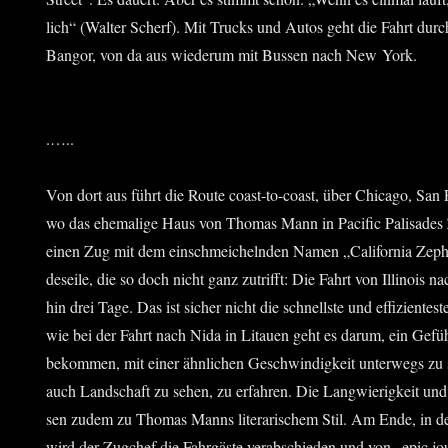
lich“ (Wal­ter Scherf). Mit Trucks und Autos geht die Fahrt durc
Ban­gor, von da aus wie­der­um mit Bus­sen nach New York.
.…..
Von dort aus führt die Rou­te coast-to-coast, über Chi­ca­go, San 
wo das ehe­ma­li­ge Haus von Tho­mas Mann in Paci­fic Pali­sa­des Z
einen Zug mit dem ein­schmei­cheln­den Namen „Cali­for­nia Zephy
des­ei­le, die so doch nicht ganz zutrifft: Die Fahrt von Illi­nois na
hin drei Tage. Das ist sicher nicht die schnells­te und effi­zi­en­tes­
wie bei der Fahrt nach Nida in Litau­en geht es dar­um, ein Gefühl
bekom­men, mit einer ähn­li­chen Geschwin­dig­keit unter­wegs z
auch Land­schaft zu sehen, zu erfah­ren. Die Lang­wie­rig­keit un
sen zudem zu Tho­mas Manns lite­ra­ri­schem Stil. Am Ende, in d
wird der Zug­chef die Fahr­gäs­te ver­ab­schie­den und von „epic j