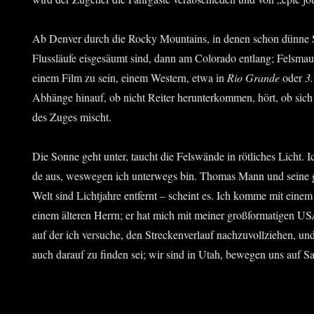
Ab Den­ver durch die Rocky Moun­ta­ins, in denen schon dün­ne Sc
Fluss­läu­fe eis­ge­säumt sind, dann am Colo­ra­do ent­lang; Fels­ma
einem Film zu sein, einem Wes­tern, etwa in
Rio Gran­de
oder
3
Abhän­ge hin­auf, ob nicht Rei­ter her­un­ter­kom­men, hört, ob sic
des Zuges mischt.
Die Son­ne geht unter, taucht die Fels­wän­de in röt­li­ches Licht. I
de aus, wes­we­gen ich unter­wegs bin. Tho­mas Mann und sei­ne gro
Welt sind Licht­jah­re ent­fernt – scheint es. Ich kom­me mit einem
einem älte­ren Herrn; er hat mich mit mei­ner groß­for­ma­ti­gen USA
auf der ich ver­su­che, den Stre­cken­ver­lauf nach­zu­voll­zie­hen, 
auch dar­auf zu fin­den sei; wir sind in Utah, bewe­gen uns auf 
.…..