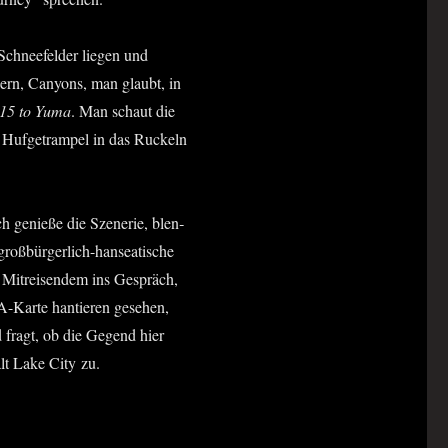
hnee­fel­der lie­gen und
u­ern, Can­yons, man glaubt, in
.15 to Yuma
. Man schaut die
h Huf­ge­tram­pel in das Ruckeln
ch genie­ße die Sze­ne­rie, blen­
ß­bür­ger­lich-han­sea­ti­sche
 Mit­rei­sen­dem ins Gespräch,
-Kar­te han­tie­ren gese­hen,
und fragt, ob die Gegend hier
Salt Lake City zu.