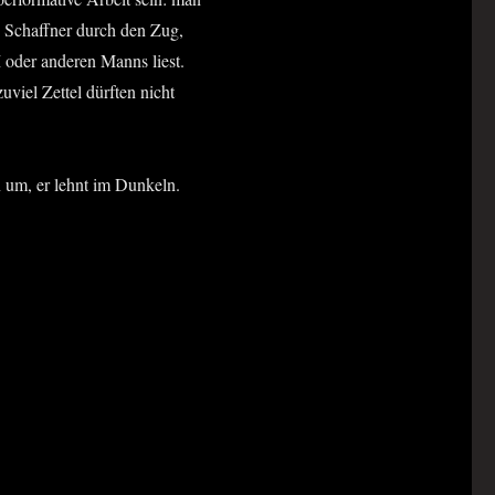
die Schaff­ner durch den Zug,
M oder ande­ren Manns liest.
­viel Zet­tel dürf­ten nicht
n um, er lehnt im Dun­keln.