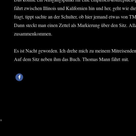
fährt zwi­schen Illi­nois und Kali­for­ni­en hin und her, geht wie 
fragt, tippt sach­te an der Schul­ter, ob hier jemand etwas von T
Dann steckt man einen Zet­tel als Mar­kie­rung über den Sitz. All­zu
zusammenkommen.
Es ist Nacht gewor­den. Ich dre­he mich zu mei­nem Mit­rei­sen­de
Auf dem Sitz neben ihm das Buch. Tho­mas Mann fährt mit.
ss