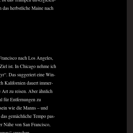
h das herbst­li­che Maine nach
Fran­cis­co nach Los Ange­les,
iel ist. In Chi­ca­go neh­me ich
r“. Das sug­ge­riert eine Win­
ch Kali­for­ni­en dau­ert immer­
te Art zu rei­sen. Aber ähn­lich
 für Ent­fer­nun­gen zu
u sein wie die Manns – und
d das gemäch­li­che Tem­po pas­
er Nähe von San Fran­cis­co,
our­ney“ sprechen.