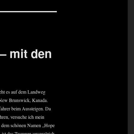
– mit den
 geht es auf dem Land­weg
 New Bruns­wick, Kana­da.
ah­rer beim Aus­stei­gen. Da
h­ren, ver­su­che ich mein
 mit dem schö­nen Namen „Hope
 ist das Tram­pen unver­gleich­