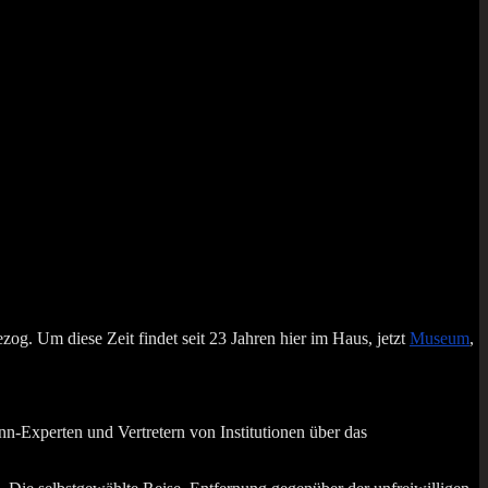
g. Um die­se Zeit fin­det seit 23 Jah­ren hier im Haus, jetzt
Muse­um
,
xper­ten und Ver­tre­tern von Insti­tu­tio­nen über das