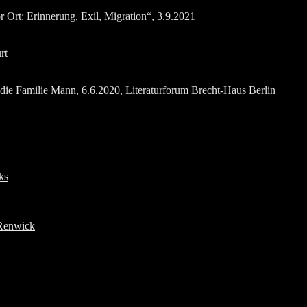
 Ort: Erinnerung, Exil, Migration“, 3.9.2021
rt
milie Mann, 6.6.2020, Literaturforum Brecht-Haus Berlin
ks
/Renwick