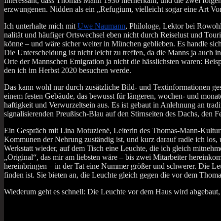
Inter­es­sant, dass Tho­mas Mann 1930 hier­her­kam, und die zwei fol­gen­den
erzwun­ge­nen. Nid­den als ein „Refu­gi­um, viel­leicht sogar eine Art V
Ich unter­hal­te mich mit
Uwe Nau­mann
, Phi­lo­lo­ge, Lek­tor bei Rowo
na­li­tät und häu­fi­ger Orts­wech­sel eben nicht durch Rei­se­lust und To
kön­ne – und wäre sicher wei­ter in Mün­chen geblie­ben. Es hand­le sich
Die Unter­schei­dung ist nicht leicht zu tref­fen, da die Manns ja auch in 
Orte der Mann­schen Emi­gra­ti­on ja nicht die häss­lichs­ten waren: Bei­sp
den ich im Herbst 2020 besu­chen werde.
Das kann wohl nur durch zusätz­li­che Bild- und Text­in­for­ma­tio­nen g
einem fes­ten Gebäu­de, das bewusst für län­ge­ren, wochen- und mona­t
haf­tig­keit und Ver­wur­zelt­sein aus. Es ist gebaut in Anleh­nung an tra­di­
signa­li­sie­ren­den Preu­ßisch-Blau auf den Stirn­sei­ten des Dachs, den Fe
Ein Gespräch mit Lina Motu­zi­enė, Lei­te­rin des Tho­mas-Mann-Kul­tur­zen­t
Kom­mu­nen der Neh­rung zustän­dig ist, und kurz dar­auf rad­le ich los,
Werk­statt wie­der, auf dem Tisch eine Leuch­te, die ich gleich mit­neh­m
„Ori­gi­nal“, das mir am liebs­ten wäre – bis zwei Mit­ar­bei­ter her­ein­ko
her­ein­brin­gen – in der Tat eine Num­mer grö­ßer und schwe­rer. Die Leuc
fin­den ist. Sie bie­ten an, die Leuch­te gleich gegen die vor dem Tho­m
Wie­der­um geht es schnell: Die Leuch­te vor dem Haus wird abge­baut, i