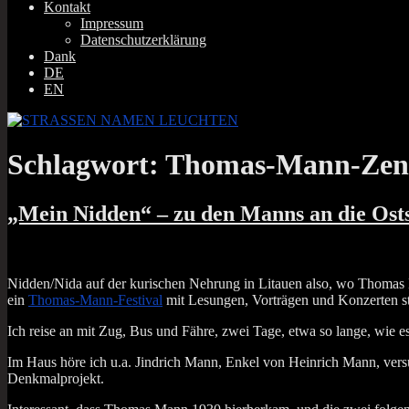
Kontakt
Impressum
Datenschutzerklärung
Dank
DE
EN
Schlagwort:
Thomas-Mann-Zen
„Mein Nidden“ – zu den Manns an die Ost
Nidden/Nida auf der kuri­schen Neh­rung in Litau­en also, wo Tho­mas Ma
ein
Tho­mas-Mann-Fes­ti­val
mit Lesun­gen, Vor­trä­gen und Kon­zer­ten st
Ich rei­se an mit Zug, Bus und Fäh­re, zwei Tage, etwa so lan­ge, wie es
Im Haus höre ich u.a. Jind­rich Mann, Enkel von Hein­rich Mann, ver­su­
Denkmalprojekt.