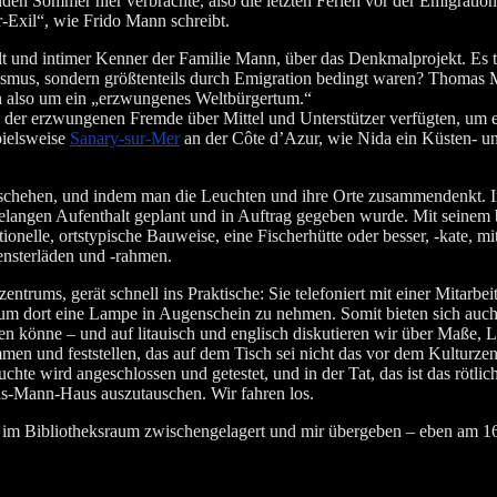
 Som­mer hier ver­brach­te, also die letz­ten Feri­en vor der Emi­gra­ti­on. 
or-Exil“, wie Fri­do Mann schreibt.
hlt und inti­mer Ken­ner der Fami­lie Mann, über das Denk­mal­pro­jekt. Es 
u­ris­mus, son­dern größ­ten­teils durch Emi­gra­ti­on bedingt waren? Tho­mas
 also um ein „erzwun­ge­nes Welt­bür­ger­tum.“
der erzwun­ge­nen Frem­de über Mit­tel und Unter­stüt­zer ver­füg­ten, um ei
iels­wei­se
Sana­ry-sur-Mer
an der Côte d’A­zur, wie Nida ein Küs­ten- und 
esche­hen, und indem man die Leuch­ten und ihre Orte zusam­men­denkt. In N
e­lan­gen Auf­ent­halt geplant und in Auf­trag gege­ben wur­de. Mit sei­
tio­nel­le, orts­ty­pi­sche Bau­wei­se, eine Fischer­hüt­te oder bes­ser, ‑kate,
ns­ter­lä­den und ‑rah­men.
rums, gerät schnell ins Prak­ti­sche: Sie tele­fo­niert mit einer Mit­ar­bei­te
 um dort eine Lam­pe in Augen­schein zu neh­men. Somit bie­ten sich auch 
en kön­ne – und auf litau­isch und eng­lisch dis­ku­tie­ren wir über Maße, L
m­men und fest­stel­len, das auf dem Tisch sei nicht das vor dem Kul­tur­zen­
h­te wird ange­schlos­sen und getes­tet, und in der Tat, das ist das röt­li­
as-Mann-Haus aus­zu­tau­schen. Wir fah­ren los.
m Biblio­theks­raum zwi­schen­ge­la­gert und mir über­ge­ben – eben am 16