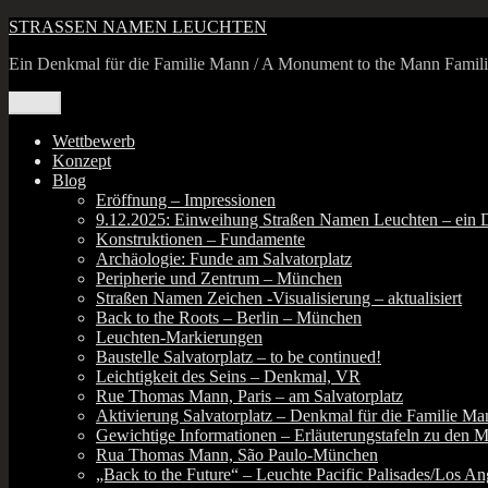
Zum
STRASSEN NAMEN LEUCHTEN
Inhalt
Ein Denkmal für die Familie Mann / A Monument to the Mann Famil
springen
Menü
Wettbewerb
Konzept
Blog
Eröffnung – Impressionen
9.12.2025: Einweihung Straßen Namen Leuchten – ein 
Konstruktionen – Fundamente
Archäologie: Funde am Salvatorplatz
Peripherie und Zentrum – München
Straßen Namen Zeichen ‑Visualisierung – aktualisiert
Back to the Roots – Berlin – München
Leuchten-Markierungen
Baustelle Salvatorplatz – to be continued!
Leichtigkeit des Seins – Denkmal, VR
Rue Thomas Mann, Paris – am Salvatorplatz
Aktivierung Salvatorplatz – Denkmal für die Familie Ma
Gewichtige Informationen – Erläuterungstafeln zu den 
Rua Thomas Mann, São Paulo-München
„Back to the Future“ – Leuchte Pacific Palisades/Los Ange