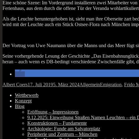
Eine schö­ne Sze­ne: Im Vor­der­grund instal­lie­ren zwei Mit­ar­bei­ter v
Feri­en­haus, aus dem durch die offe­ne Tür der Veran­da wohl­ar­ti­ku­lie
Als die Leuch­te her­un­ter­ge­ho­ben ist, sieht man ihre Ober­sei­te zart b
wird mit der Leuch­te auch ein Stück Ost­see-Flo­ra nach Mün­chen impo
Der Vor­trag von Uwe Nau­mann über die Manns und das Meer fügt sich an 
Sei­ne vor­her­ge­hen­de Lesung der Geschich­te „Das Eisen­bahn­un­glüc
her­an – auch wenn es DB-bedingt ver­schie­de­ne Zwi­schen­fäl­le gibt, d
Autor
Veröffentlicht
Kategorien
Schlagwörter
Albert Coers
17. Juli 2019
5. März 2024
Allgemein
Emigration
,
Frido 
am
Wettbewerb
Konzept
Blog
Eröffnung – Impressionen
9.12.2025: Einweihung Straßen Namen Leuchten – ein 
Konstruktionen – Fundamente
Archäologie: Funde am Salvatorplatz
Peripherie und Zentrum – München