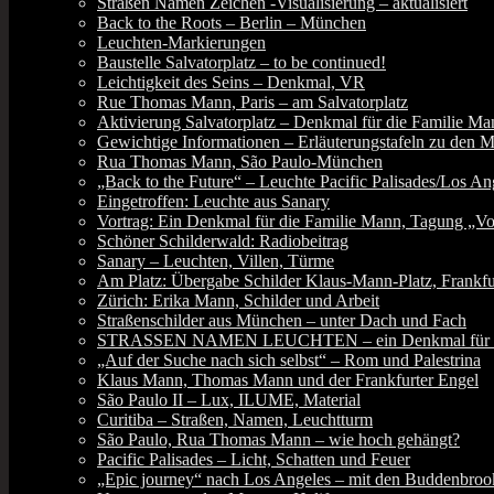
Straßen Namen Zeichen ‑Visualisierung – aktualisiert
Back to the Roots – Berlin – München
Leuchten-Markierungen
Baustelle Salvatorplatz – to be continued!
Leichtigkeit des Seins – Denkmal, VR
Rue Thomas Mann, Paris – am Salvatorplatz
Aktivierung Salvatorplatz – Denkmal für die Familie Ma
Gewichtige Informationen – Erläuterungstafeln zu den 
Rua Thomas Mann, São Paulo-München
„Back to the Future“ – Leuchte Pacific Palisades/Los Ange
Eingetroffen: Leuchte aus Sanary
Vortrag: Ein Denkmal für die Familie Mann, Tagung „Vor
Schöner Schilderwald: Radiobeitrag
Sanary – Leuchten, Villen, Türme
Am Platz: Übergabe Schilder Klaus-Mann-Platz, Frankfu
Zürich: Erika Mann, Schilder und Arbeit
Straßenschilder aus München – unter Dach und Fach
STRASSEN NAMEN LEUCHTEN – ein Denkmal für die Fa
„Auf der Suche nach sich selbst“ – Rom und Palestrina
Klaus Mann, Thomas Mann und der Frankfurter Engel
São Paulo II – Lux, ILUME, Material
Curitiba – Straßen, Namen, Leuchtturm
São Paulo, Rua Thomas Mann – wie hoch gehängt?
Pacific Palisades – Licht, Schatten und Feuer
„Epic journey“ nach Los Angeles – mit den Buddenbroo