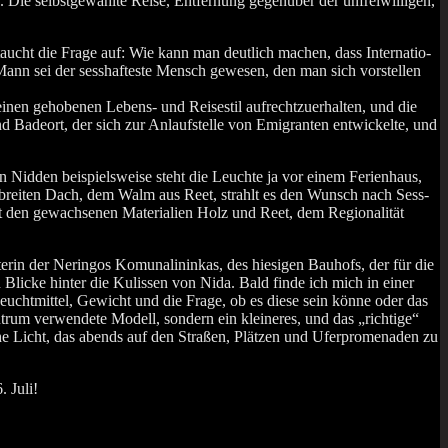
Die selbst­ge­wähl­te Rei­se, Ent­fer­nung gegen­über der unfrei­wil­li­gen,
taucht die Fra­ge auf: Wie kann man deut­lich machen, dass Inter­na­tio­
 Mann sei der sess­haf­tes­te Mensch gewe­sen, den man sich vor­stel­len
nen geho­be­nen Lebens- und Rei­se­stil auf­recht­zu­er­hal­ten, und die
Bade­ort, der sich zur Anlauf­stel­le von Emi­gran­ten ent­wi­ckel­te, und
id­den bei­spiels­wei­se steht die Leuch­te ja vor einem Feri­en­haus,
nem brei­ten Dach, dem Walm aus Reet, strahlt es den Wunsch nach Sess­
 mit den gewach­se­nen Mate­ria­li­en Holz und Reet, dem Regio­na­li­tät
­rin der Nerin­gos Komu­na­l­in­in­kas, des hie­si­gen Bau­hofs, der für die
Bli­cke hin­ter die Kulis­sen von Nida. Bald fin­de ich mich in einer
eucht­mit­tel, Gewicht und die Fra­ge, ob es die­se sein kön­ne oder das
trum ver­wen­de­te Modell, son­dern ein klei­ne­res, und das „rich­ti­ge“
che Licht, das abends auf den Stra­ßen, Plät­zen und Ufer­pro­me­na­den zu
. Juli!