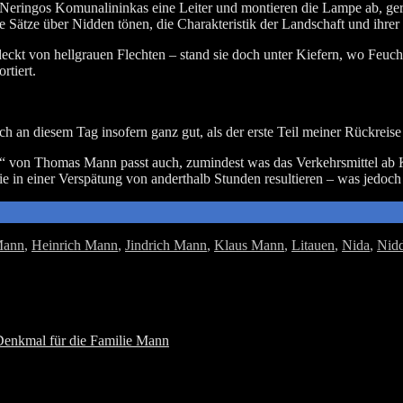
on Nerin­gos Komu­na­l­in­in­kas eine Lei­ter und mon­tie­ren die Lam­pe ab
r­te Sät­ze über Nid­den tönen, die Cha­rak­te­ris­tik der Land­schaft und i
edeckt von hell­grau­en Flech­ten – stand sie doch unter Kie­fern, wo Feuch­t
rtiert.
die­sem Tag inso­fern ganz gut, als der ers­te Teil mei­ner Rück­rei­se ja
k“ von Tho­mas Mann passt auch, zumin­dest was das Ver­kehrs­mit­tel ab K
ie in einer Ver­spä­tung von andert­halb Stun­den resul­tie­ren – was jedoc
Mann
,
Heinrich Mann
,
Jindrich Mann
,
Klaus Mann
,
Litauen
,
Nida
,
Nid
Denkmal für die Familie Mann