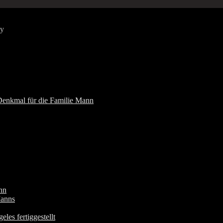
iy
Denkmal für die Familie Mann
nn
Manns
les fertiggestellt