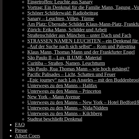
Eingetroffen: Leuchte aus Sanary
Vortrag: Ein Denkmal für die Familie Mann, Tagung „Vor
Schöner Schilderwald: Radiobeitrag
Sanary – Leuchten, Villen, Türme
Am Platz: Übergabe Schilder Klaus-Mann-Platz, Frankfu
Zürich: Erika Mann, Schilder und Arbeit
Straßenschilder aus München – unter Dach und Fach
STRASSEN NAMEN LEUCHTEN – ein Denkmal für die Fa
„Auf der Suche nach sich selbst“ – Rom und Palestrina
Klaus Mann, Thomas Mann und der Frankfurter Engel
São Paulo II – Lux, ILUME, Material
Curitiba – Straßen, Namen, Leuchtturm
São Paulo, Rua Thomas Mann – wie hoch gehängt?
Pacific Palisades – Licht, Schatten und Feuer
„Epic journey“ nach Los Angeles – mit den Buddenbroo
Unterwegs zu den Manns – Halifax
Unterwegs zu den Manns – Princeton
New York – Mann Avenue
Unterwegs zu den Manns – New York – Hotel Bedford
Unterwegs zu den Manns – Nida/Nidden
Unterwegs zu den Manns – Kilchberg
Stadtrat beschließt Denkmal
FAQ
Presse
Albert Coers