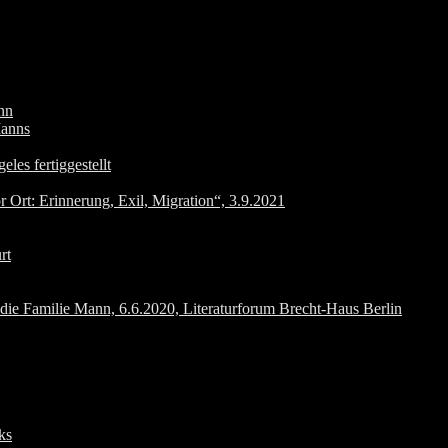
nn
Manns
les fertiggestellt
 Ort: Erinnerung, Exil, Migration“, 3.9.2021
rt
milie Mann, 6.6.2020, Literaturforum Brecht-Haus Berlin
ks