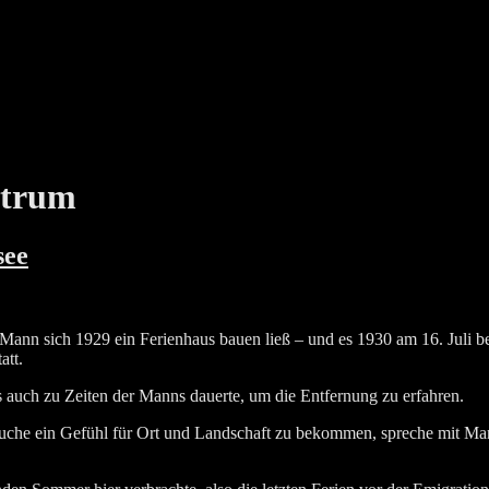
trum
see
nn sich 1929 ein Feri­en­haus bau­en ließ – und es 1930 am 16. Juli bezo
att.
 auch zu Zei­ten der Manns dau­er­te, um die Ent­fer­nung zu erfahren.
che ein Gefühl für Ort und Land­schaft zu bekom­men, spre­che mit Mann-E