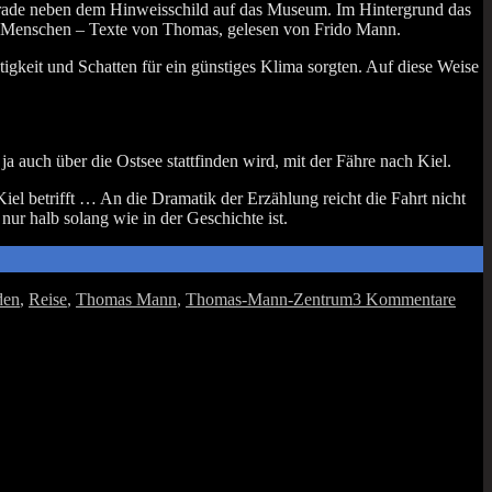
, gera­de neben dem Hin­weis­schild auf das Muse­um. Im Hin­ter­grund das
hrer Men­schen – Tex­te von Tho­mas, gele­sen von Fri­do Mann.
ig­keit und Schat­ten für ein güns­ti­ges Kli­ma sorg­ten. Auf die­se Wei­se
 auch über die Ost­see statt­fin­den wird, mit der Fäh­re nach Kiel.
iel betrifft … An die Dra­ma­tik der Erzäh­lung reicht die Fahrt nicht
h nur halb solang wie in der Geschich­te ist.
zu
den
,
Reise
,
Thomas Mann
,
Thomas-Mann-Zentrum
3 Kommentare
„Mei
Nidd
–
zu
den
Man
an
die
Osts