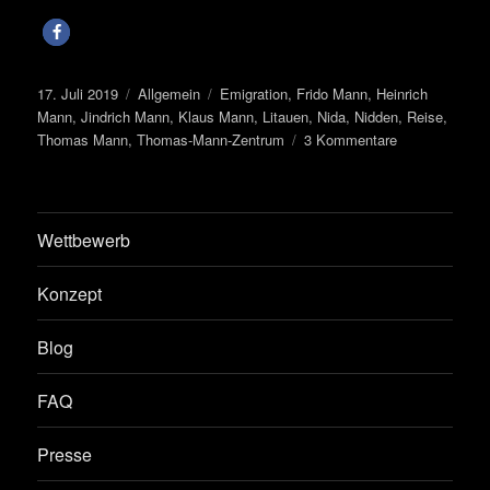
Veröffentlicht
Kategorien
Schlagwörter
17. Juli 2019
Allgemein
Emigration
,
Frido Mann
,
Heinrich
am
Mann
,
Jindrich Mann
,
Klaus Mann
,
Litauen
,
Nida
,
Nidden
,
Reise
,
zu
Thomas Mann
,
Thomas-Mann-Zentrum
3 Kommentare
„Mein
Nidden“
–
zu
Wettbewerb
den
Manns
Konzept
an
die
Blog
Ostsee
FAQ
Presse