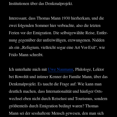
Insti­tu­tio­nen über das Denkmalprojekt.
Inter­es­sant, dass Tho­mas Mann 1930 hier­her­kam, und die
zwei fol­gen­den Som­mer hier ver­brach­te, also die letz­ten
Feri­en vor der Emi­gra­ti­on. Die selbst­ge­wähl­te Rei­se, Ent­fer­
nung gegen­über der unfrei­wil­li­gen, erzwun­ge­nen. Nid­den
als ein „Refu­gi­um, viel­leicht sogar eine Art Vor-Exil“, wie
Fri­do Mann schreibt.
Ich unter­hal­te mich mit
Uwe Nau­mann
, Phi­lo­lo­ge, Lek­tor
bei Rowohlt und inti­mer Ken­ner der Fami­lie Mann, über das
Denk­mal­pro­jekt. Es taucht die Fra­ge auf: Wie kann man
deut­lich machen, dass Inter­na­tio­na­li­tät und häu­fi­ger Orts­
wech­sel eben nicht durch Rei­se­lust und Tou­ris­mus, son­dern
größ­ten­teils durch Emi­gra­ti­on bedingt waren? Tho­mas
Mann sei der sess­haf­tes­te Mensch gewe­sen, den man sich