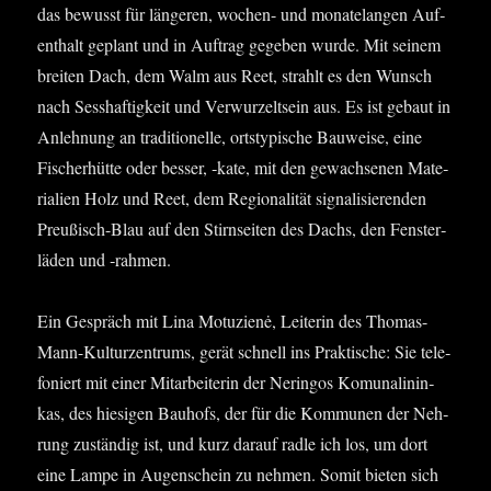
das bewusst für län­ge­ren, wochen- und mona­te­lan­gen Auf­
ent­halt geplant und in Auf­trag gege­ben wur­de. Mit sei­nem
brei­ten Dach, dem Walm aus Reet, strahlt es den Wunsch
nach Sess­haf­tig­keit und Ver­wur­zelt­sein aus. Es ist gebaut in
Anleh­nung an tra­di­tio­nel­le, orts­ty­pi­sche Bau­wei­se, eine
Fischer­hüt­te oder bes­ser, ‑kate, mit den gewach­se­nen Mate­
ria­li­en Holz und Reet, dem Regio­na­li­tät signa­li­sie­ren­den
Preu­ßisch-Blau auf den Stirn­sei­ten des Dachs, den Fens­ter­
lä­den und ‑rah­men.
Ein Gespräch mit Lina Motu­zi­enė, Lei­te­rin des Tho­mas-
Mann-Kul­tur­zen­trums, gerät schnell ins Prak­ti­sche: Sie tele­
fo­niert mit einer Mit­ar­bei­te­rin der Nerin­gos Komu­na­l­in­in­
kas, des hie­si­gen Bau­hofs, der für die Kom­mu­nen der Neh­
rung zustän­dig ist, und kurz dar­auf rad­le ich los, um dort
eine Lam­pe in Augen­schein zu neh­men. Somit bie­ten sich