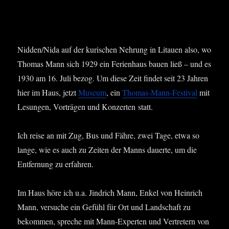
Nidden/Nida auf der kuri­schen Neh­rung in Litau­en also, wo
Tho­mas Mann sich 1929 ein Feri­en­haus bau­en ließ – und es
1930 am 16. Juli bezog. Um die­se Zeit fin­det seit 23 Jah­ren
hier im Haus, jetzt
Muse­um
, ein
Tho­mas-Mann-Fes­ti­val
mit
Lesun­gen, Vor­trä­gen und Kon­zer­ten statt.
Ich rei­se an mit Zug, Bus und Fäh­re, zwei Tage, etwa so
lan­ge, wie es auch zu Zei­ten der Manns dau­er­te, um die
Ent­fer­nung zu erfahren.
Im Haus höre ich u.a. Jind­rich Mann, Enkel von Hein­rich
Mann, ver­su­che ein Gefühl für Ort und Land­schaft zu
bekom­men, spre­che mit Mann-Exper­ten und Ver­tre­tern von