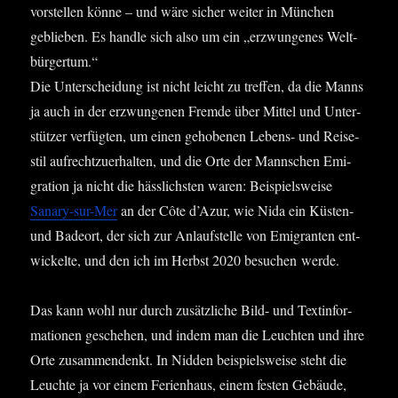
vor­stel­len kön­ne – und wäre sicher wei­ter in Mün­chen
geblie­ben. Es hand­le sich also um ein „erzwun­ge­nes Welt­
bür­ger­tum.“
Die Unter­schei­dung ist nicht leicht zu tref­fen, da die Manns
ja auch in der erzwun­ge­nen Frem­de über Mit­tel und Unter­
stüt­zer ver­füg­ten, um einen geho­be­nen Lebens- und Rei­se­
stil auf­recht­zu­er­hal­ten, und die Orte der Mann­schen Emi­
gra­ti­on ja nicht die häss­lichs­ten waren: Bei­spiels­wei­se
Sana­ry-sur-Mer
an der Côte d’A­zur, wie Nida ein Küs­ten-
und Bade­ort, der sich zur Anlauf­stel­le von Emi­gran­ten ent­
wi­ckel­te, und den ich im Herbst 2020 besu­chen werde.
Das kann wohl nur durch zusätz­li­che Bild- und Text­in­for­
ma­tio­nen gesche­hen, und indem man die Leuch­ten und ihre
Orte zusam­men­denkt. In Nid­den bei­spiels­wei­se steht die
Leuch­te ja vor einem Feri­en­haus, einem fes­ten Gebäu­de,