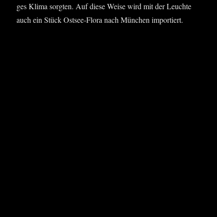
ges Kli­ma sorg­ten. Auf die­se Wei­se wird mit der Leuch­te
auch ein Stück Ost­see-Flo­ra nach Mün­chen importiert.