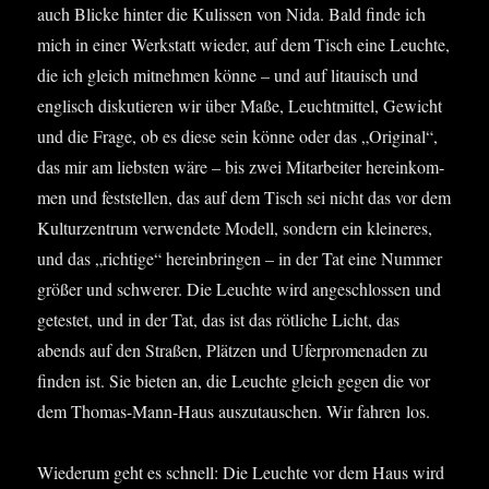
auch Bli­cke hin­ter die Kulis­sen von Nida. Bald fin­de ich
mich in einer Werk­statt wie­der, auf dem Tisch eine Leuch­te,
die ich gleich mit­neh­men kön­ne – und auf litau­isch und
eng­lisch dis­ku­tie­ren wir über Maße, Leucht­mit­tel, Gewicht
und die Fra­ge, ob es die­se sein kön­ne oder das „Ori­gi­nal“,
das mir am liebs­ten wäre – bis zwei Mit­ar­bei­ter her­ein­kom­
men und fest­stel­len, das auf dem Tisch sei nicht das vor dem
Kul­tur­zen­trum ver­wen­de­te Modell, son­dern ein klei­ne­res,
und das „rich­ti­ge“ her­ein­brin­gen – in der Tat eine Num­mer
grö­ßer und schwe­rer. Die Leuch­te wird ange­schlos­sen und
getes­tet, und in der Tat, das ist das röt­li­che Licht, das
abends auf den Stra­ßen, Plät­zen und Ufer­pro­me­na­den zu
fin­den ist. Sie bie­ten an, die Leuch­te gleich gegen die vor
dem Tho­mas-Mann-Haus aus­zu­tau­schen. Wir fah­ren los.
Wie­der­um geht es schnell: Die Leuch­te vor dem Haus wird