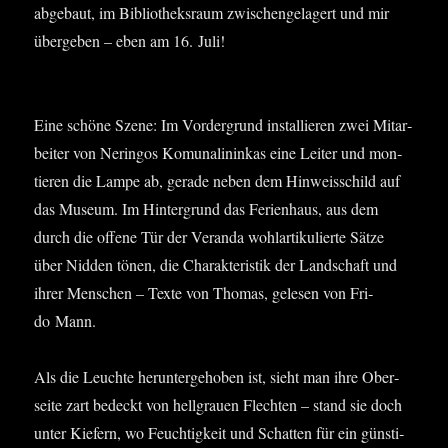
abge­baut, im Biblio­theks­raum zwi­schen­ge­la­gert und mir
über­ge­ben – eben am 16. Juli!
Eine schö­ne Sze­ne: Im Vor­der­grund instal­lie­ren zwei Mit­ar­
bei­ter von Nerin­gos Komu­na­l­in­in­kas eine Lei­ter und mon­
tie­ren die Lam­pe ab, gera­de neben dem Hin­weis­schild auf
das Muse­um. Im Hin­ter­grund das Feri­en­haus, aus dem
durch die offe­ne Tür der Veran­da wohl­ar­ti­ku­lier­te Sät­ze
über Nid­den tönen, die Cha­rak­te­ris­tik der Land­schaft und
ihrer Men­schen – Tex­te von Tho­mas, gele­sen von Fri­
do Mann.
Als die Leuch­te her­un­ter­ge­ho­ben ist, sieht man ihre Ober­
sei­te zart bedeckt von hell­grau­en Flech­ten – stand sie doch
unter Kie­fern, wo Feuch­tig­keit und Schat­ten für ein güns­ti­