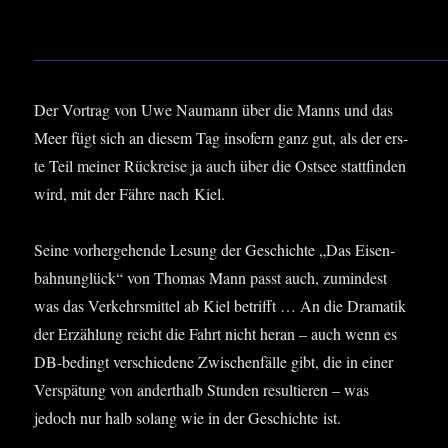
Der Vor­trag von Uwe Nau­mann über die Manns und das
Meer fügt sich an die­sem Tag inso­fern ganz gut, als der ers­
te Teil mei­ner Rück­rei­se ja auch über die Ost­see statt­fin­den
wird, mit der Fäh­re nach Kiel.
Sei­ne vor­her­ge­hen­de Lesung der Geschich­te „Das Eisen­
bahn­un­glück“ von Tho­mas Mann passt auch, zumin­dest
was das Ver­kehrs­mit­tel ab Kiel betrifft … An die Dra­ma­tik
der Erzäh­lung reicht die Fahrt nicht her­an – auch wenn es
DB-bedingt ver­schie­de­ne Zwi­schen­fäl­le gibt, die in einer
Ver­spä­tung von andert­halb Stun­den resul­tie­ren – was
jedoch nur halb solang wie in der Geschich­te ist.