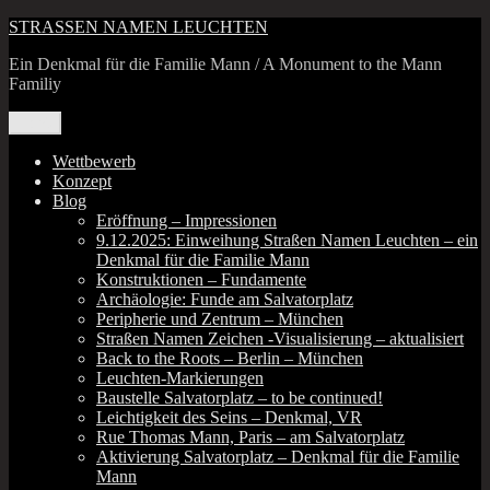
Zum
STRASSEN NAMEN LEUCHTEN
Inhalt
Ein Denkmal für die Familie Mann / A Monument to the Mann
springen
Familiy
Menü
Wettbewerb
Konzept
Blog
Eröffnung – Impressionen
9.12.2025: Einweihung Straßen Namen Leuchten – ein
Denkmal für die Familie Mann
Konstruktionen – Fundamente
Archäologie: Funde am Salvatorplatz
Peripherie und Zentrum – München
Straßen Namen Zeichen ‑Visualisierung – aktualisiert
Back to the Roots – Berlin – München
Leuchten-Markierungen
Baustelle Salvatorplatz – to be continued!
Leichtigkeit des Seins – Denkmal, VR
Rue Thomas Mann, Paris – am Salvatorplatz
Aktivierung Salvatorplatz – Denkmal für die Familie
Mann