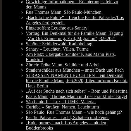
Gewichtige Informationen – Erläuterungstafeln zu
den Manns
Rua Thomas Mann, São Paulo-München
„Back to the Future“ – Leuchte Pacific Palisades/Los
Angeles fertiggestellt
Eingetroffen: Leuchte aus Sanary
Vortrag: Ein Denkmal für die Familie Mann, Tagung
„Vor Ort: Erinnerung, Exil, Migration“, 3.9.2021
Schöner Schilderwald: Radiobeitrag
Sanary – Leuchten, Villen, Türme
Am Platz: Übergabe Schilder Klaus-Mann-Platz,
Frankfurt
Zürich: Erika Mann, Schilder und Arbeit
Straßenschilder aus München – unter Dach und Fach
STRASSEN NAMEN LEUCHTEN – ein Denkmal
für die Familie Mann, 6.6.2020, Literaturforum Brecht-
Haus Berlin
„Auf der Suche nach sich selbst“ – Rom und Palestrina
Klaus Mann, Thomas Mann und der Frankfurter Engel
São Paulo II – Lux, ILUME, Material
Curitiba – Straßen, Namen, Leuchtturm
São Paulo, Rua Thomas Mann – wie hoch gehängt?
Pacific Palisades – Licht, Schatten und Feuer
„Epic journey“ nach Los Angeles – mit den
Buddenbrooks