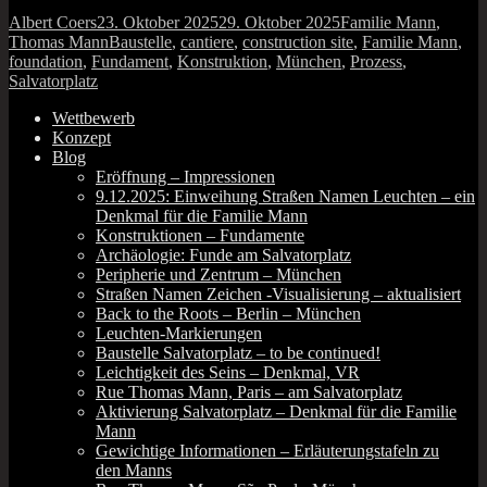
Autor
Veröffentlicht
Kategorien
Albert Coers
23. Oktober 2025
29. Oktober 2025
Familie Mann
,
am
Schlagwörter
Thomas Mann
Baustelle
,
cantiere
,
construction site
,
Familie Mann
,
foundation
,
Fundament
,
Konstruktion
,
München
,
Prozess
,
Salvatorplatz
Wettbewerb
Konzept
Blog
Eröffnung – Impressionen
9.12.2025: Einweihung Straßen Namen Leuchten – ein
Denkmal für die Familie Mann
Konstruktionen – Fundamente
Archäologie: Funde am Salvatorplatz
Peripherie und Zentrum – München
Straßen Namen Zeichen ‑Visualisierung – aktualisiert
Back to the Roots – Berlin – München
Leuchten-Markierungen
Baustelle Salvatorplatz – to be continued!
Leichtigkeit des Seins – Denkmal, VR
Rue Thomas Mann, Paris – am Salvatorplatz
Aktivierung Salvatorplatz – Denkmal für die Familie
Mann
Gewichtige Informationen – Erläuterungstafeln zu
den Manns