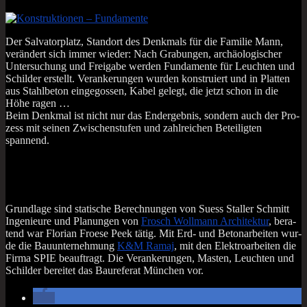
Der Sal­va­tor­platz, Stand­ort des Denk­mals für die Fami­lie Mann,
ver­än­dert sich immer wie­der: Nach Gra­bun­gen, archäo­lo­gi­scher
Unter­su­chung und Frei­ga­be wer­den Fun­da­men­te für Leuch­ten und
Schil­der erstellt. Ver­an­ke­run­gen wur­den kon­stru­iert und in Plat­ten
aus Stahl­be­ton ein­ge­gos­sen, Kabel gelegt, die jetzt schon in die
Höhe ragen …
Beim Denk­mal ist nicht nur das End­ergeb­nis, son­dern auch der Pro­
zess mit sei­nen Zwi­schen­stu­fen und zahl­rei­chen Betei­lig­ten
spannend.
Grund­la­ge sind sta­ti­sche Berech­nun­gen von Suess Stal­ler Schmitt
Inge­nieu­re und Pla­nun­gen von
Frosch Woll­mann Archi­tek­tur
, bera­
tend war Flo­ri­an Froe­se Peek tätig. Mit Erd- und Beton­ar­bei­ten wur­
de die Bau­un­ter­neh­mung
K&M Ramaj
, mit den Elek­tro­ar­bei­ten die
Fir­ma SPIE beauf­tragt. Die Ver­an­ke­run­gen, Mas­ten, Leuch­ten und
Schil­der berei­tet das Bau­re­fe­rat Mün­chen vor.