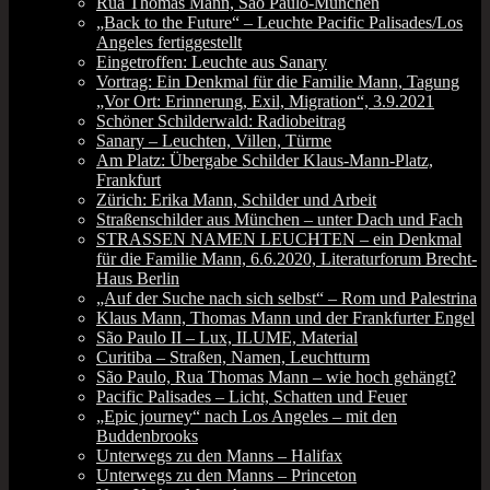
Rua Thomas Mann, São Paulo-München
„Back to the Future“ – Leuchte Pacific Palisades/Los
Angeles fertiggestellt
Eingetroffen: Leuchte aus Sanary
Vortrag: Ein Denkmal für die Familie Mann, Tagung
„Vor Ort: Erinnerung, Exil, Migration“, 3.9.2021
Schöner Schilderwald: Radiobeitrag
Sanary – Leuchten, Villen, Türme
Am Platz: Übergabe Schilder Klaus-Mann-Platz,
Frankfurt
Zürich: Erika Mann, Schilder und Arbeit
Straßenschilder aus München – unter Dach und Fach
STRASSEN NAMEN LEUCHTEN – ein Denkmal
für die Familie Mann, 6.6.2020, Literaturforum Brecht-
Haus Berlin
„Auf der Suche nach sich selbst“ – Rom und Palestrina
Klaus Mann, Thomas Mann und der Frankfurter Engel
São Paulo II – Lux, ILUME, Material
Curitiba – Straßen, Namen, Leuchtturm
São Paulo, Rua Thomas Mann – wie hoch gehängt?
Pacific Palisades – Licht, Schatten und Feuer
„Epic journey“ nach Los Angeles – mit den
Buddenbrooks
Unterwegs zu den Manns – Halifax
Unterwegs zu den Manns – Princeton