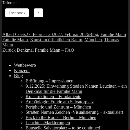
Teilen mit:
Face­book
X
Autor
Veröffentlicht
Kategorien
Sc
Albert Coers
27. Februar 2026
27. Februar 2026
Blog
,
Familie Mann
am
Familie Mann
,
Kunst im öffentlichen Raum
,
München
,
Thomas
Mann
Beitragsnavigation
Vorheriger
Zurück
Denkmal Familie Mann – FAQ
Beitrag:
Wettbewerb
Konzept
Blog
Eröffnung – Impressionen
9.12.2025: Einweihung Straßen Namen Leuchten – ein
Denkmal für die Familie Mann
Konstruktionen – Fundamente
Archäologie: Funde am Salvatorplatz
Peripherie und Zentrum – München
Straßen Namen Zeichen ‑Visualisierung – aktualisiert
Back to the Roots – Berlin – München
Leuchten-Markierungen
Baustelle Salvatorplatz – to be continued!