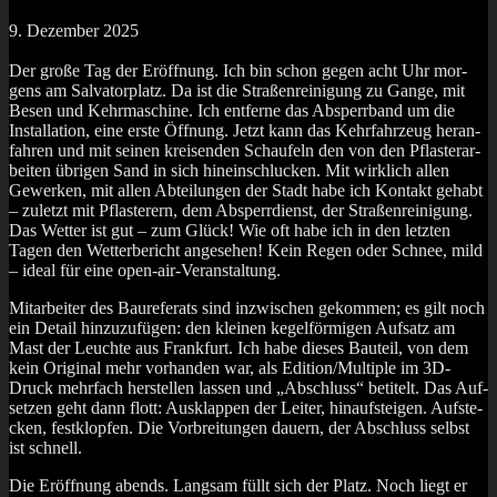
9. Dezem­ber 2025
Der gro­ße Tag der Eröff­nung. Ich bin schon gegen acht Uhr mor­
gens am Sal­va­tor­platz. Da ist die Stra­ßen­rei­ni­gung zu Gan­ge, mit
Besen und Kehr­ma­schi­ne. Ich ent­fer­ne das Absperr­band um die
Instal­la­ti­on, eine ers­te Öff­nung. Jetzt kann das Kehr­fahr­zeug her­an­
fah­ren und mit sei­nen krei­sen­den Schau­feln den von den Pflas­ter­ar­
bei­ten übri­gen Sand in sich hin­ein­schlu­cken. Mit wirk­lich allen
Gewer­ken, mit allen Abtei­lun­gen der Stadt habe ich Kon­takt gehabt
– zuletzt mit Pflas­te­rern, dem Absperr­dienst, der Stra­ßen­rei­ni­gung.
Das Wet­ter ist gut – zum Glück! Wie oft habe ich in den letz­ten
Tagen den Wet­ter­be­richt ange­se­hen! Kein Regen oder Schnee, mild
– ide­al für eine open-air-Veranstaltung.
Mit­ar­bei­ter des Bau­re­fe­rats sind inzwi­schen gekom­men; es gilt noch
ein Detail hin­zu­zu­fü­gen: den klei­nen kegel­för­mi­gen Auf­satz am
Mast der Leuch­te aus Frank­furt. Ich habe die­ses Bau­teil, von dem
kein Ori­gi­nal mehr vor­han­den war, als Edition/Multiple im 3D-
Druck mehr­fach her­stel­len las­sen und „Abschluss“ beti­telt. Das Auf­
set­zen geht dann flott: Aus­klap­pen der Lei­ter, hin­auf­stei­gen. Auf­ste­
cken, fest­klop­fen. Die Vor­brei­tun­gen dau­ern, der Abschluss selbst
ist schnell.
Die Eröff­nung abends. Lang­sam füllt sich der Platz. Noch liegt er