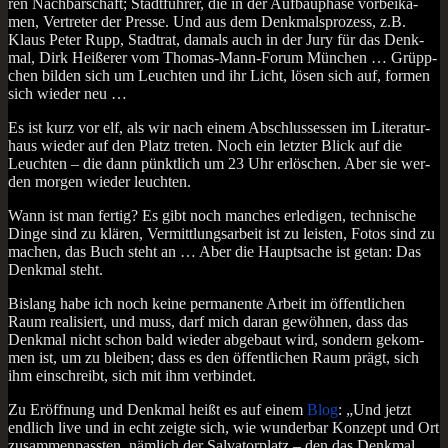
ren Nach­bar­schaft; Stadt­füh­rer, die in der Auf­bau­pha­se vor­bei­ka­
men, Ver­tre­ter der Pres­se. Und aus dem Denk­mals­pro­zess, z.B.
Klaus Peter Rupp, Stadt­rat, damals auch in der Jury für das Denk­
mal, Dirk Hei­ße­rer vom Tho­mas-Mann-Forum Mün­chen … Grüpp­
chen bil­den sich um Leuch­ten und ihr Licht, lösen sich auf, for­men
sich wie­der neu …
Es ist kurz vor elf, als wir nach einem Abschlus­sessen im Lite­ra­tur­
haus wie­der auf den Platz tre­ten. Noch ein letz­ter Blick auf die
Leuch­ten – die dann pünkt­lich um 23 Uhr erlö­schen. Aber sie wer­
den mor­gen wie­der leuchten.
Wann ist man fer­tig? Es gibt noch man­ches erle­di­gen, tech­ni­sche
Din­ge sind zu klä­ren, Ver­mitt­lungs­ar­beit ist zu leis­ten, Fotos sind zu
machen, das Buch steht an … Aber die Haupt­sa­che ist getan: Das
Denk­mal steht.
Bis­lang habe ich noch kei­ne per­ma­nen­te Arbeit im öffent­li­chen
Raum rea­li­siert, und muss, darf mich dar­an gewöh­nen, dass das
Denk­mal nicht schon bald wie­der abge­baut wird, son­dern gekom­
men ist, um zu blei­ben; dass es den öffent­li­chen Raum prägt, sich
ihm ein­schreibt, sich mit ihm verbindet.
Zu Eröff­nung und Denk­mal heißt es auf einem
Blog
: „Und jetzt
end­lich live und in echt zeig­te sich, wie wun­der­bar Kon­zept und Ort
zusam­men­pass­ten, näm­lich der Sal­va­tor­platz – den das Denk­mal