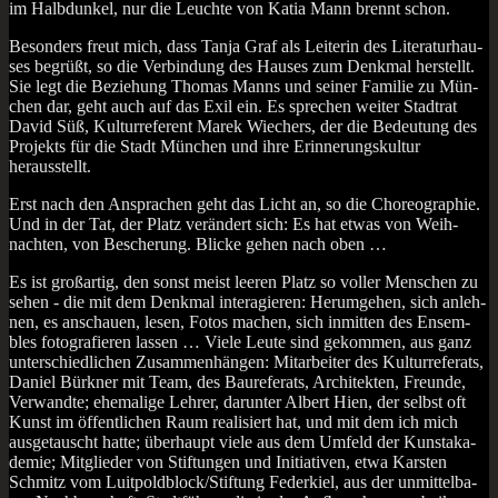
im Halb­dun­kel, nur die Leuch­te von Katia Mann brennt schon.
Beson­ders freut mich, dass Tan­ja Graf als Lei­te­rin des Lite­ra­tur­hau­
ses begrüßt, so die Ver­bin­dung des Hau­ses zum Denk­mal her­stellt.
Sie legt die Bezie­hung Tho­mas Manns und sei­ner Fami­lie zu Mün­
chen dar, geht auch auf das Exil ein. Es spre­chen wei­ter Stadt­rat
David Süß, Kul­tur­re­fe­rent Marek Wie­chers, der die Bedeu­tung des
Pro­jekts für die Stadt Mün­chen und ihre Erin­ne­rungs­kul­tur
herausstellt.
Erst nach den Anspra­chen geht das Licht an, so die Cho­reo­gra­phie.
Und in der Tat, der Platz ver­än­dert sich: Es hat etwas von Weih­
nach­ten, von Besche­rung. Bli­cke gehen nach oben …
Es ist groß­ar­tig, den sonst meist lee­ren Platz so vol­ler Men­schen zu
sehen ‑ die mit dem Denk­mal inter­agie­ren: Her­um­ge­hen, sich anleh­
nen, es anschau­en, lesen, Fotos machen, sich inmit­ten des Ensem­
bles foto­gra­fie­ren las­sen … Vie­le Leu­te sind gekom­men, aus ganz
unter­schied­li­chen Zusam­men­hän­gen: Mit­ar­bei­ter des Kul­tur­re­fe­rats,
Dani­el Bür­k­ner mit Team, des Bau­re­fe­rats, Archi­tek­ten, Freun­de,
Ver­wand­te; ehe­ma­li­ge Leh­rer, dar­un­ter Albert Hien, der selbst oft
Kunst im öffent­li­chen Raum rea­li­siert hat, und mit dem ich mich
aus­ge­tauscht hat­te; über­haupt vie­le aus dem Umfeld der Kunst­aka­
de­mie; Mit­glie­der von Stif­tun­gen und Initia­ti­ven, etwa Kars­ten
Schmitz vom Luitpoldblock/Stiftung Feder­kiel, aus der unmit­tel­ba­