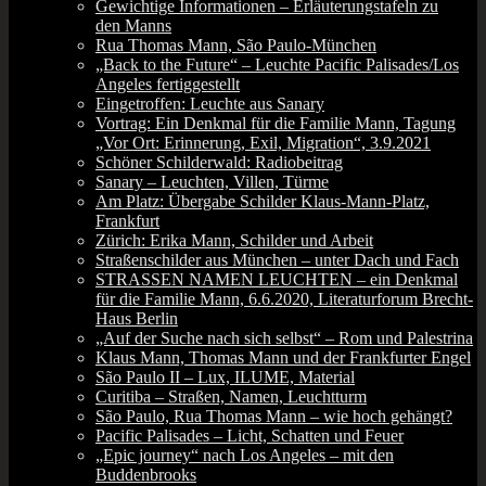
Gewichtige Informationen – Erläuterungstafeln zu
den Manns
Rua Thomas Mann, São Paulo-München
„Back to the Future“ – Leuchte Pacific Palisades/Los
Angeles fertiggestellt
Eingetroffen: Leuchte aus Sanary
Vortrag: Ein Denkmal für die Familie Mann, Tagung
„Vor Ort: Erinnerung, Exil, Migration“, 3.9.2021
Schöner Schilderwald: Radiobeitrag
Sanary – Leuchten, Villen, Türme
Am Platz: Übergabe Schilder Klaus-Mann-Platz,
Frankfurt
Zürich: Erika Mann, Schilder und Arbeit
Straßenschilder aus München – unter Dach und Fach
STRASSEN NAMEN LEUCHTEN – ein Denkmal
für die Familie Mann, 6.6.2020, Literaturforum Brecht-
Haus Berlin
„Auf der Suche nach sich selbst“ – Rom und Palestrina
Klaus Mann, Thomas Mann und der Frankfurter Engel
São Paulo II – Lux, ILUME, Material
Curitiba – Straßen, Namen, Leuchtturm
São Paulo, Rua Thomas Mann – wie hoch gehängt?
Pacific Palisades – Licht, Schatten und Feuer
„Epic journey“ nach Los Angeles – mit den
Buddenbrooks