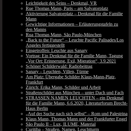
Leichtigkeit des Seins – Denkmal, VR
Rue Thomas Mann, Paris – am Salvatorplatz
Aktivierung Salvatorplatz – Denkmal für die Familie
Mann
Gewichtige Informationen – Erläuterungstafeln zu
den Manns
Rua Thomas Mann, São Paulo-München
„Back to the Future“ – Leuchte Pacific Palisades/Los
Angeles fertiggestellt
Eingetroffen: Leuchte aus Sanary
Vortrag: Ein Denkmal für die Familie Mann, Tagung
„Vor Ort: Erinnerung, Exil, Migration“, 3.9.2021
Schöner Schilderwald: Radiobeitrag
Sanary – Leuchten, Villen, Türme
Am Platz: Übergabe Schilder Klaus-Mann-Platz,
Frankfurt
Zürich: Erika Mann, Schilder und Arbeit
Straßenschilder aus München – unter Dach und Fach
STRASSEN NAMEN LEUCHTEN – ein Denkmal
für die Familie Mann, 6.6.2020, Literaturforum Brecht-
Haus Berlin
„Auf der Suche nach sich selbst“ – Rom und Palestrina
Klaus Mann, Thomas Mann und der Frankfurter Engel
São Paulo II – Lux, ILUME, Material
Curitiba – Straßen, Namen, Leuchtturm