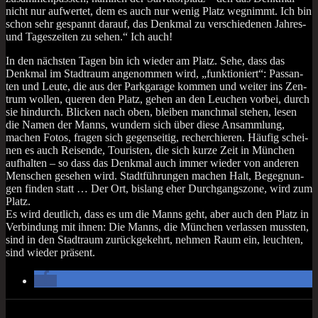
nicht nur auf­wer­tet, dem es auch nur wenig Platz weg­nimmt. Ich bin
schon sehr gespannt dar­auf, das Denk­mal zu ver­schie­de­nen Jah­res-
und Tages­zei­ten zu sehen.“ Ich auch!
In den nächs­ten Tagen bin ich wie­der am Platz. Sehe, dass das
Denk­mal im Stadt­raum ange­nom­men wird, „funk­tio­niert“: Pas­san­
ten und Leu­te, die aus der Park­ga­ra­ge kom­men und wei­ter ins Zen­
trum wol­len, que­ren den Platz, gehen an den Leu­chen vor­bei, durch
sie hin­durch. Bli­cken nach oben, blei­ben manch­mal ste­hen, lesen
die Namen der Manns, wun­dern sich über die­se Ansamm­lung,
machen Fotos, fra­gen sich gegen­sei­tig, recher­chie­ren. Häu­fig schei­
nen es auch Rei­sen­de, Tou­ris­ten, die sich kur­ze Zeit in Mün­chen
auf­hal­ten – so dass das Denk­mal auch immer wie­der von ande­ren
Men­schen gese­hen wird. Stadt­füh­run­gen machen Halt, Begeg­nun­
gen fin­den statt … Der Ort, bis­lang eher Durch­gangs­zo­ne, wird zum
Platz.
Es wird deut­lich, dass es um die Manns geht, aber auch den Platz in
Ver­bin­dung mit ihnen: Die Manns, die Mün­chen ver­las­sen muss­ten,
sind in den Stadt­raum zurück­ge­kehrt, neh­men Raum ein, leuch­ten,
sind wie­der präsent.