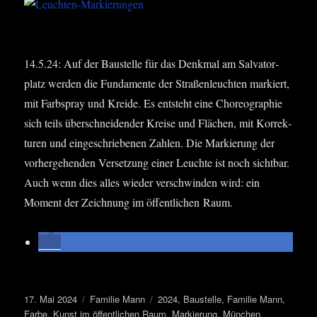
14.5.24: Auf der Bau­stel­le für das Denk­mal am Sal­va­tor­
platz wer­den die Fun­da­men­te der Stra­ßen­leuch­ten mar­kiert,
mit Farb­spray und Krei­de. Es ent­steht eine Cho­reo­gra­phie
sich teils über­schnei­den­der Krei­se und Flä­chen, mit Kor­rek­
tu­ren und ein­ge­schrie­be­nen Zah­len. Die Mar­kie­rung der
vor­her­ge­hen­den Ver­set­zung einer Leuch­te ist noch sicht­bar.
Auch wenn dies alles wie­der ver­schwin­den wird: ein
Moment der Zeich­nung im öffent­li­chen Raum.
Veröffentlicht
Kategorien
Schlagwörter
17. Mai 2024
Familie Mann
2024
,
Baustelle
,
Familie Mann
,
am
Farbe
,
Kunst im öffentlichen Raum
,
Markierung
,
München
,