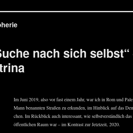
pherie
Suche nach sich selbst
trina
Im Juni 2019, also vor fast einem Jahr, war ich in Rom und Pal­e
Mann benann­ten Stra­ßen zu erkun­den, im Hin­blick auf das De
chen. Im Rück­blick auch inter­es­sant, wie selbst­ver­ständ­lich d
öffent­li­chen Raum war – im Kon­trast zur Jetzt­zeit, 2020.