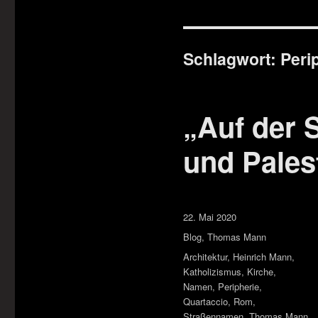
Schlagwort:
Peri
„Auf der 
und Pales
Veröffentlicht
22. Mai 2020
am
Kategorien
Blog
,
Thomas Mann
Schlagwörter
Architektur
,
Heinrich Mann
,
Katholizismus
,
Kirche
,
Namen
,
Peripherie
,
Quartaccio
,
Rom
,
Straßennamen
,
Thomas Mann