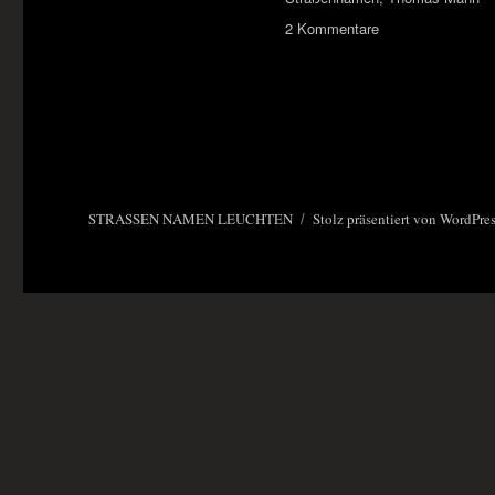
zu
2 Kommentare
„Auf
der
Suche
nach
sich
selbst“
–
Rom
STRASSEN NAMEN LEUCHTEN
Stolz präsentiert von WordPre
und
Palestrina