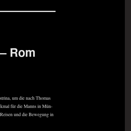
“ – Rom
stri­na, um die nach Tho­mas
nk­mal für die Manns in Mün­
as Rei­sen und die Bewe­gung in