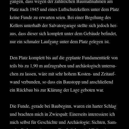
gan­gen, dass wegen der zahl­rei­chen Bau­maß­nah­men am
Platz nach 1945 und eines Luft­schutz­kel­lers unter dem Platz
kei­ne Fun­de zu erwar­ten sei­en. Bei einer Bege­hung des
Kel­lers unter­halb der Sal­vat­or­ga­ra­ge stell­te sich jedoch her­
aus, dass die­ser sich kom­plett unter dem Gebäu­de befin­det,
nur ein schma­ler Lauf­gang unter dem Platz gele­gen ist.
Den Platz kom­plett bis auf die geplan­te Fun­da­ment­tie­fe von
teils bis zu 1,90 m auf­zu­gra­ben und archäo­lo­gisch unter­su­
chen zu las­sen, wäre mit sehr hohem Kos­ten- und Zeit­auf­
wand ver­bun­den, so dass ein Bau­stopp und anschlie­ßend
ein Rück­bau bis zur Klä­rung der Lage gebo­ten war.
Die Fun­de, gera­de bei Bau­be­ginn, waren ein har­ter Schlag
und brach­ten mich in Zwie­spalt: Einer­seits inter­es­sie­re ich
mich selbst für Geschich­te und Archäo­lo­gie; Sich­ten, Sam­