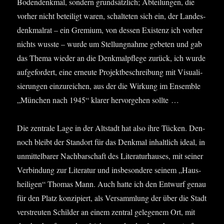
Boden­denk­mal, son­dern grund­sätz­lich; Abtei­lun­gen, die
vor­her nicht betei­ligt waren, schal­te­ten sich ein, der Lan­des­
denk­mal­rat – ein Gre­mi­um, von des­sen Exis­tenz ich vor­her
nichts wuss­te – wur­de um Stel­lung­nah­me gebe­ten und gab
das The­ma wie­der an die Denk­mal­pfle­ge zurück, ich wur­de
auf­ge­for­dert, eine erneu­te Pro­jekt­be­schrei­bung mit Visua­li­
sie­run­gen ein­zu­rei­chen, aus der die Wir­kung im Ensem­ble
„Mün­chen nach 1945“ kla­rer her­vor­ge­hen sollte …
Die zen­tra­le Lage in der Alt­stadt hat also ihre Tücken. Den­
noch bleibt der Stand­ort für das Denk­mal inhalt­lich ide­al, in
unmit­tel­ba­rer Nach­bar­schaft des Lite­ra­tur­hau­ses, mit sei­ner
Ver­bin­dung zur Lite­ra­tur und ins­be­son­de­re sei­nem „Haus­
hei­li­gen“ Tho­mas Mann. Auch hat­te ich den Ent­wurf genau
für den Platz kon­zi­piert, als Ver­samm­lung der über die Stadt
ver­streu­ten Schil­der an einem zen­tral gele­ge­nem Ort, mit