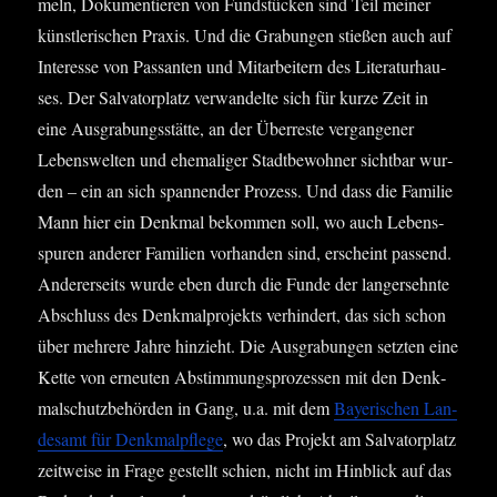
meln, Doku­men­tie­ren von Fund­stü­cken sind Teil mei­ner
künst­le­ri­schen Pra­xis. Und die Gra­bun­gen stie­ßen auch auf
Inter­es­se von Pas­san­ten und Mit­ar­bei­tern des Lite­ra­tur­hau­
ses. Der Sal­va­tor­platz ver­wan­del­te sich für kur­ze Zeit in
eine Aus­gra­bungs­stät­te, an der Über­res­te ver­gan­ge­ner
Lebens­wel­ten und ehe­ma­li­ger Stadt­be­woh­ner sicht­bar wur­
den – ein an sich span­nen­der Pro­zess. Und dass die Fami­lie
Mann hier ein Denk­mal bekom­men soll, wo auch Lebens­
spu­ren ande­rer Fami­li­en vor­han­den sind, erscheint pas­send.
Ande­rer­seits wur­de eben durch die Fun­de der lang­ersehn­te
Abschluss des Denk­mal­pro­jekts ver­hin­dert, das sich schon
über meh­re­re Jah­re hin­zieht. Die Aus­gra­bun­gen setz­ten eine
Ket­te von erneu­ten Abstim­mungs­pro­zes­sen mit den Denk­
mal­schutz­be­hör­den in Gang, u.a. mit dem
Baye­ri­schen Lan­
des­amt für Denk­mal­pfle­ge
, wo das Pro­jekt am Sal­va­tor­platz
zeit­wei­se in Fra­ge gestellt schien, nicht im Hin­blick auf das