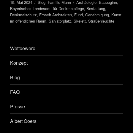
Veröffentlicht
Kategorien
Schlagwörter
15. Mai 2024
Blog
,
Familie Mann
Archäologie
,
Baubeginn
,
am
Bayerisches Landesamt für Denkmalpflege
,
Bestattung
,
Denkmalschutz
,
Frosch Architekten
,
Fund
,
Genehmigung
,
Kunst
im öffentlichen Raum
,
Salvatorplatz
,
Skelett
,
Straßenleuchte
Wettbewerb
Konzept
Blog
FAQ
Presse
Albert Coers