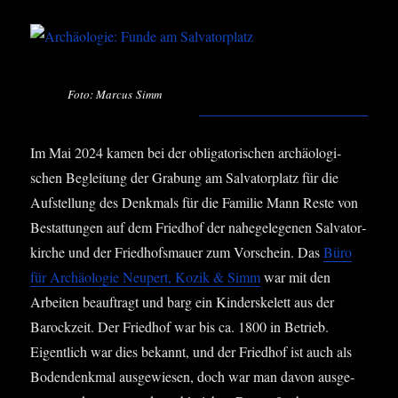
Foto: Mar­cus Simm
Im Mai 2024 kamen bei der obli­ga­to­ri­schen archäo­lo­gi­
schen Beglei­tung der Gra­bung am Sal­va­tor­platz für die
Auf­stel­lung des Denk­mals für die Fami­lie Mann Res­te von
Bestat­tun­gen auf dem Fried­hof der nahe­ge­le­ge­nen Sal­va­tor­
kir­che und der Fried­hofs­mau­er zum Vor­schein. Das
Büro
für Archäo­lo­gie Neu­pert, Kozik & Simm
war mit den
Arbei­ten beauf­tragt und barg ein Kin­der­ske­lett aus der
Barock­zeit. Der Fried­hof war bis ca. 1800 in Betrieb.
Eigent­lich war dies bekannt, und der Fried­hof ist auch als
Boden­denk­mal aus­ge­wie­sen, doch war man davon aus­ge­