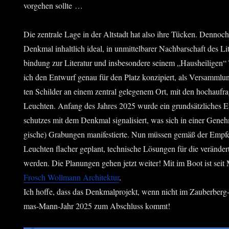
vor­ge­hen sollte …
Die zen­tra­le Lage in der Alt­stadt hat also ihre Tücken. Den­noch
Denk­mal inhalt­lich ide­al, in unmit­tel­ba­rer Nach­bar­schaft des Lite
bin­dung zur Lite­ra­tur und ins­be­son­de­re sei­nem „Haus­hei­li­g
ich den Ent­wurf genau für den Platz kon­zi­piert, als Ver­samm­lun
ten Schil­der an einem zen­tral gele­ge­nem Ort, mit den hoch­auf­r
Leuch­ten. Anfang des Jah­res 2025 wur­de ein grund­sätz­li­ches Ei
schut­zes mit dem Denk­mal signa­li­siert, was sich in einer Geneh­m
gi­sche) Gra­bun­gen mani­fes­tier­te. Nun müs­sen gemäß der Emp­fe
Leuch­ten fla­cher geplant, tech­ni­sche Lösun­gen für die ver­än­der
wer­den. Die Pla­nun­gen gehen jetzt wei­ter! Mit im Boot ist seit 
Frosch Woll­mann Archi­tek­tur
.
Ich hof­fe, dass das Denk­mal­pro­jekt, wenn nicht im Zau­ber­be
mas-Mann-Jahr 2025 zum Abschluss kommt!