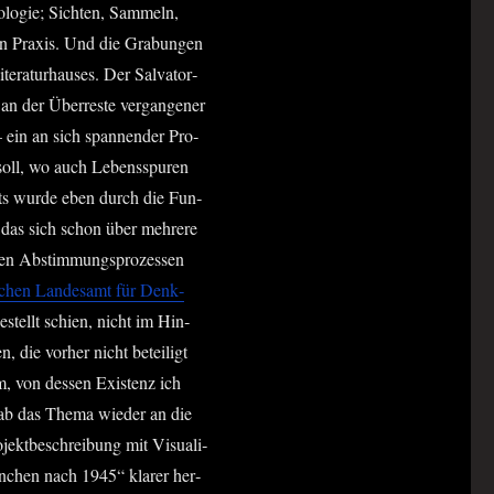
o­lo­gie; Sich­ten, Sam­meln,
hen Pra­xis. Und die Gra­bun­gen
e­ra­tur­hau­ses. Der Sal­va­tor­
 an der Über­res­te ver­gan­ge­ner
– ein an sich span­nen­der Pro­
oll, wo auch Lebens­spu­ren
seits wur­de eben durch die Fun­
, das sich schon über meh­re­re
­ten Abstim­mungs­pro­zes­sen
­schen Lan­des­amt für Denk­
 gestellt schien, nicht im Hin­
, die vor­her nicht betei­ligt
um, von des­sen Exis­tenz ich
gab das The­ma wie­der an die
­jekt­be­schrei­bung mit Visua­li­
n­chen nach 1945“ kla­rer her­