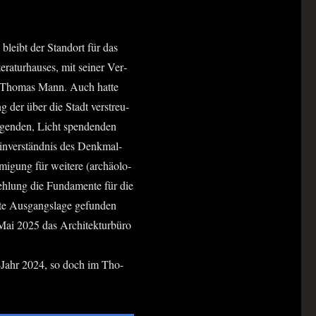
 bleibt der Stand­ort für das
­ra­tur­hau­ses, mit sei­ner Ver­
en“ Tho­mas Mann. Auch hat­te
g der über die Stadt ver­streu­
a­gen­den, Licht spen­den­den
n­ver­ständ­nis des Denk­mal­
i­gung für wei­te­re (archäo­lo­
h­lung die Fun­da­men­te für die
­te Aus­gangs­la­ge gefun­den
Mai 2025 das Archi­tek­tur­bü­ro
rg-Jahr 2024, so doch im Tho­