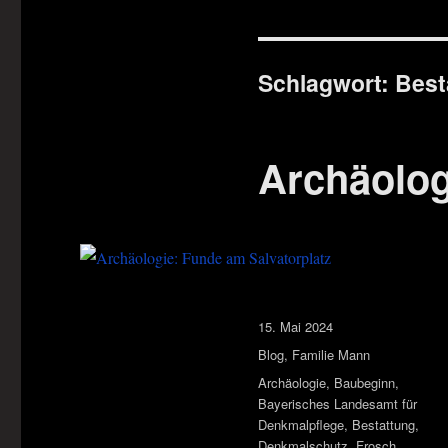
Schlagwort:
Best
Archäolog
Veröffentlicht
15. Mai 2024
am
Kategorien
Blog
,
Familie Mann
Schlagwörter
Archäologie
,
Baubeginn
,
Bayerisches Landesamt für
Denkmalpflege
,
Bestattung
,
Denkmalschutz
,
Frosch