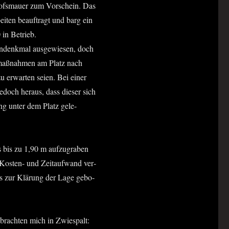
­hofs­mau­er zum Vor­schein. Das
­ten beauf­tragt und barg ein
0 in Betrieb.
n­denk­mal aus­ge­wie­sen, doch
­maß­nah­men am Platz nach
u erwar­ten sei­en. Bei einer
 jedoch her­aus, dass die­ser sich
ang unter dem Platz gele­
s bis zu 1,90 m auf­zu­gra­ben
Kos­ten- und Zeit­auf­wand ver­
is zur Klä­rung der Lage gebo­
brach­ten mich in Zwie­spalt: