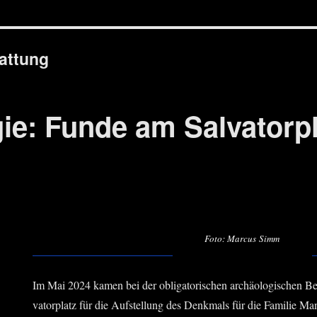
attung
ie: Funde am Salvatorpl
Foto: Mar­cus Simm
Im Mai 2024 kamen bei der obli­ga­to­ri­schen archäo­lo­gi­schen B
va­tor­platz für die Auf­stel­lung des Denk­mals für die Fami­lie Ma