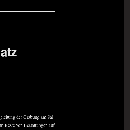
atz
eglei­tung der Gra­bung am Sal­
nn Res­te von Bestat­tun­gen auf