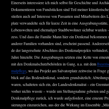
Einer­seits inter­es­sie­re ich mich selbst für Geschich­te und Archä
Doku­men­tie­ren von Fund­stü­cken sind Teil mei­ner künst­le­ri­sc
stie­ßen auch auf Inter­es­se von Pas­san­ten und Mit­ar­bei­tern des Lit
platz ver­wan­del­te sich für kur­ze Zeit in eine Aus­gra­bungs­stät­te,
Lebens­wel­ten und ehe­ma­li­ger Stadt­be­woh­ner sicht­bar wur­den 
zess. Und dass die Fami­lie Mann hier ein Denk­mal bekom­men s
ande­rer Fami­li­en vor­han­den sind, erscheint pas­send. Ande­rer­
de der lang­ersehn­te Abschluss des Denk­mal­pro­jekts ver­hin­dert
Jah­re hin­zieht. Die Aus­gra­bun­gen setz­ten eine Ket­te von erneu
mit den Denk­mal­schutz­be­hör­den in Gang, u.a. mit dem
Baye­ri
mal­pfle­ge
, wo das Pro­jekt am Sal­va­tor­platz zeit­wei­se in Fra­ge
blick auf das Boden­denk­mal, son­dern grund­sätz­lich; Abtei­lun­gen
waren, schal­te­ten sich ein, der Lan­des­denk­mal­rat – ein Gre­mi­
vor­her nichts wuss­te – wur­de um Stel­lung­nah­me gebe­ten und 
Denk­mal­pfle­ge zurück, ich wur­de auf­ge­for­dert, eine erneu­te Pro
sie­run­gen ein­zu­rei­chen, aus der die Wir­kung im Ensem­ble „Mü