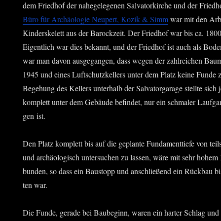
dem Fried­hof der nahe­ge­le­ge­nen Sal­va­tor­kir­che und der Fried
Büro für Archäo­lo­gie Neu­pert, Kozik & Simm
war mit den Arbei
Kin­der­ske­lett aus der Barock­zeit. Der Fried­hof war bis ca. 180
Eigent­lich war dies bekannt, und der Fried­hof ist auch als Bode
war man davon aus­ge­gan­gen, dass wegen der zahl­rei­chen Bau
1945 und eines Luft­schutz­kel­lers unter dem Platz kei­ne Fun­de z
Bege­hung des Kel­lers unter­halb der Sal­vat­or­ga­ra­ge stell­te sich
kom­plett unter dem Gebäu­de befin­det, nur ein schma­ler Lauf­g
gen ist.
Den Platz kom­plett bis auf die geplan­te Fun­da­ment­tie­fe von teil
und archäo­lo­gisch unter­su­chen zu las­sen, wäre mit sehr hohem 
bun­den, so dass ein Bau­stopp und anschlie­ßend ein Rück­bau b
ten war.
Die Fun­de, gera­de bei Bau­be­ginn, waren ein har­ter Schlag und 