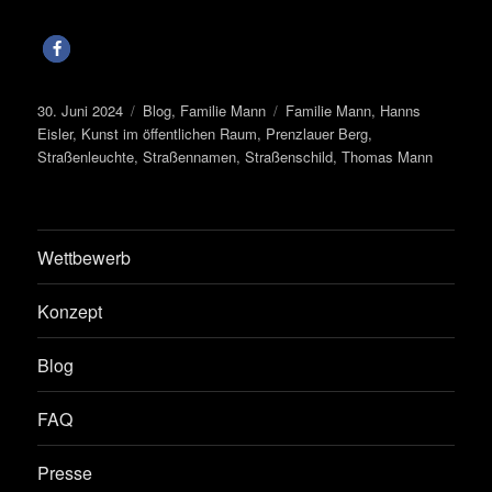
Veröffentlicht
Kategorien
Schlagwörter
30. Juni 2024
Blog
,
Familie Mann
Familie Mann
,
Hanns
am
Eisler
,
Kunst im öffentlichen Raum
,
Prenzlauer Berg
,
Straßenleuchte
,
Straßennamen
,
Straßenschild
,
Thomas Mann
Wettbewerb
Konzept
Blog
FAQ
Presse