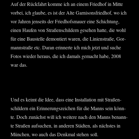
Auf der Rück­fahrt kom­me ich an einem Fried­hof in Mit­te
vor­bei, ich glau­be, es ist der Alte Gar­ni­sons­fried­hof, wo ich
vor Jah­ren jen­seits der Fried­hofs­mau­er eine Schich­tung,
einen Hau­fen von Stra­ßen­schil­dern gese­hen hat­te, die wohl
für eine Bau­stel­le demon­tiert waren, die Lini­en­stra­ße, Gor­
mann­stra­ße etc. Dar­an erin­ner­te ich mich jetzt und suche
Fotos wie­der her­aus, die ich damals gemacht habe, 2008
war das.
Und es keimt die Idee, dass eine Instal­la­ti­on mit Stra­ßen­
schil­dern ein Erin­ne­rungs­zei­chen für die Manns sein könn­
te. Doch zunächst will ich wei­te­re nach den Manns benann­
te Stra­ßen auf­su­chen, in ande­ren Städ­ten, als nächs­tes in
Mün­chen, wo auch das Denk­mal ste­hen soll.