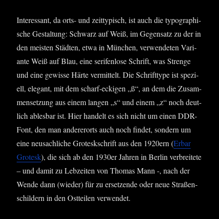
Inter­es­sant, da orts- und zeit­ty­pisch, ist auch die typo­gra­phi­
sche Gestal­tung: Schwarz auf Weiß, im Gegen­satz zu der in
den meis­ten Städ­ten, etwa in Mün­chen, ver­wen­de­ten Vari­
an­te Weiß auf Blau, eine seri­fen­lo­se Schrift, was Stren­ge
und eine gewis­se Här­te ver­mit­telt. Die Schrift­ty­pe ist spe­zi­
ell, ele­gant, mit dem scharf-ecki­gen „ß“, an dem die Zusam­
men­set­zung aus einem lan­gen „s“ und einem „z“ noch deut­
lich ables­bar ist. Hier han­delt es sich nicht um einen DDR-
Font, den man ander­er­orts auch noch fin­det, son­dern um
eine neu­sach­li­che Gro­tesk­schrift aus den 1920ern (
Erbar
Gro­tesk
), die sich ab den 1930er Jah­ren in Ber­lin ver­brei­te­te
– und damit zu Leb­zei­ten von Tho­mas Mann -, nach der
Wen­de dann (wie­der) für zu erset­zen­de oder neue Stra­ßen­
schil­dern in den Ost­tei­len verwendet.