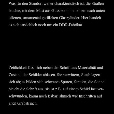
Was für den Stand­ort wei­ter cha­rak­te­ris­tisch ist: die Stra­ßen­
leuch­te, mit dem Mast aus Guss­be­ton, mit einem nach unten
offe­nen, orna­men­tal gerif­fel­ten Glas­zy­lin­der. Hier han­delt
es sich tat­säch­lich noch um ein DDR-Fabrikat.
Zeit­lich­keit lässt sich neben der Schrift aus Mate­ria­li­tät und
Zustand der Schil­der able­sen. Sie ver­wit­tern, Staub lagert
sich ab; es bil­den sich schwar­ze Spu­ren, Strei­fen, die Son­ne
bleicht die Schrift aus, sie ist z.B. auf einem Schild fast ver­
schwun­den, kaum noch les­bar; ähn­lich wie Inschrif­ten auf
alten Grabsteinen.