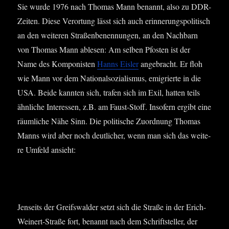
Sie wur­de 1976 nach Tho­mas Mann benannt, also zu DDR-
Zei­ten. Die­se Ver­or­tung lässt sich auch erin­ne­rungs­po­li­tisch
an den wei­te­ren Stra­ßen­be­nen­nun­gen, an den Nach­barn
von Tho­mas Mann able­sen: Am sel­ben Pfos­ten ist der
Name des Kom­po­nis­ten
Hanns Eis­ler
ange­bracht. Er floh
wie Mann vor dem Natio­nal­so­zia­lis­mus, emi­grier­te in die
USA. Bei­de kann­ten sich, tra­fen sich im Exil, hat­ten teils
ähn­li­che Inter­es­sen, z.B. am Faust-Stoff. Inso­fern ergibt eine
räum­li­che Nähe Sinn. Die poli­ti­sche Zuord­nung Tho­mas
Manns wird aber noch deut­li­cher, wenn man sich das wei­te­
re Umfeld ansieht:
Jen­seits der Greifs­wal­der setzt sich die Stra­ße in der Erich-
Wei­nert-Stra­ße fort, benannt nach dem Schrift­stel­ler, der