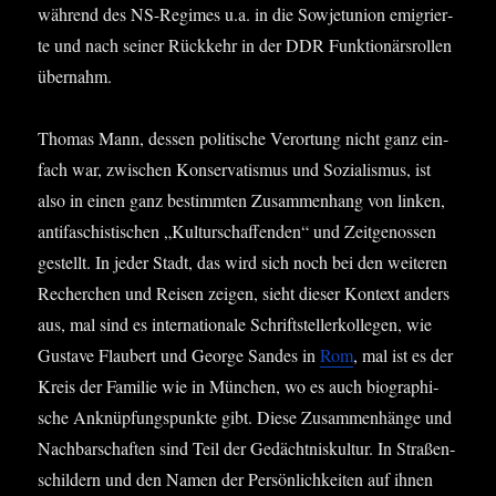
wäh­rend des NS-Regimes u.a. in die Sowjet­uni­on emi­grier­
te und nach sei­ner Rück­kehr in der DDR Funk­tio­närs­rol­len
übernahm.
Tho­mas Mann, des­sen poli­ti­sche Ver­or­tung nicht ganz ein­
fach war, zwi­schen Kon­ser­va­tis­mus und Sozia­lis­mus, ist
also in einen ganz bestimm­ten Zusam­men­hang von lin­ken,
anti­fa­schis­ti­schen „Kul­tur­schaf­fen­den“ und Zeit­ge­nos­sen
gestellt. In jeder Stadt, das wird sich noch bei den wei­te­ren
Recher­chen und Rei­sen zei­gen, sieht die­ser Kon­text anders
aus, mal sind es inter­na­tio­na­le Schrift­stel­ler­kol­le­gen, wie
Gust­ave Flau­bert und Geor­ge San­des in
Rom
, mal ist es der
Kreis der Fami­lie wie in Mün­chen, wo es auch bio­gra­phi­
sche Anknüp­fungs­punk­te gibt. Die­se Zusam­men­hän­ge und
Nach­bar­schaf­ten sind Teil der Gedächt­nis­kul­tur. In Stra­ßen­
schil­dern und den Namen der Per­sön­lich­kei­ten auf ihnen