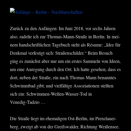
Zurück zu den Anfän­gen: Im Juni 2018, vor sechs Jah­ren
also, radel­te ich zur Tho­mas-Mann-Stra­ße in Ber­lin. In mei­
nem hand­schrift­li­chen Tage­buch steht als Résu­me: „Idee für
Denk­mal ver­fes­tigt sich: Stra­ßen­schil­der.“ Beim Besuch
ging es zunächst aber nur um ein ers­tes Sam­meln von Ideen,
um eine Anre­gung durch den Ort. Ich hat­te gese­hen, dass es
dort, neben der Stra­ße, ein nach Tho­mas Mann benann­tes
Schwimm­bad gibt; und viel­fäl­ti­ge Asso­zia­tio­nen stell­ten
sich ein: Schwimmen‑Wellen‑Wasser‑Tod in
Venedig‑Tadzio …
Die Stra­ße liegt im ehe­ma­li­gen Ost-Ber­lin, im Prenz­lau­er­
berg, zweigt ab von der Greifs­wal­der, Rich­tung Wei­ßen­see.