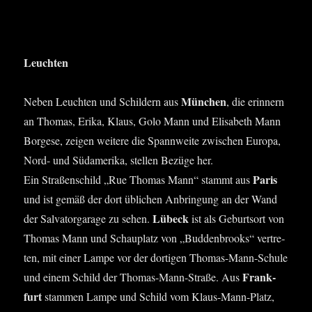
Leuch­ten
Mün­chen
Neben Leuch­ten und Schil­dern aus
, die erin­nern
an Tho­mas, Eri­ka, Klaus, Golo Mann und Eli­sa­beth Mann
Bor­ge­se, zei­gen wei­te­re die Spann­wei­te zwi­schen Euro­pa,
Nord- und Süd­ame­ri­ka, stel­len Bezü­ge her.
Paris
Ein Stra­ßen­schild „Rue Tho­mas Mann“ stammt aus
und ist gemäß der dort übli­chen Anbrin­gung an der Wand
Lübeck
der Sal­vat­or­ga­ra­ge zu sehen.
ist als Geburts­ort von
Tho­mas Mann und Schau­platz von „Bud­den­brooks“ ver­tre­
ten, mit einer Lam­pe vor der dor­ti­gen Tho­mas-Mann-Schu­le
Frank­
und einem Schild der Tho­mas-Mann-Stra­ße. Aus
furt
stam­men Lam­pe und Schild vom Klaus-Mann-Platz,