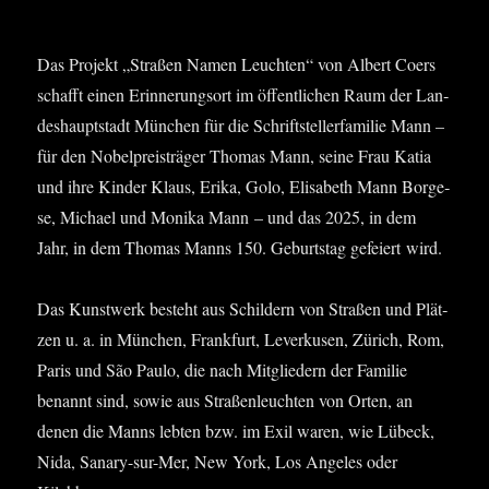
Das Pro­jekt „Stra­ßen Namen Leuch­ten“ von Albert Coers
schafft ­einen Erin­ne­rungs­ort im öffent­li­chen Raum der Lan­
des­haupt­stadt Mün­chen für die Schrift­stel­ler­fa­mi­lie Mann –
für den Nobel­preis­trä­ger Tho­mas Mann, sei­ne Frau Katia
und ihre Kin­der Klaus, Eri­ka, Golo, Eli­sa­beth Mann Bor­ge­
se, Micha­el und Moni­ka Mann – und das 2025, in dem
Jahr, in dem Tho­mas Manns 150. Geburts­tag gefei­ert wird.
Das Kunst­werk besteht aus Schil­dern von Stra­ßen und Plät­
zen u. a. in Mün­chen, Frank­furt, Lever­ku­sen, Zürich, Rom,
Paris und São Pau­lo, die nach Mit­glie­dern der Fami­lie
benannt sind, sowie aus Stra­ßen­leuch­ten von Orten, an
denen die Manns leb­ten bzw. im Exil waren, wie Lübeck,
Nida, Sana­ry-sur-Mer, New York, Los Ange­les oder