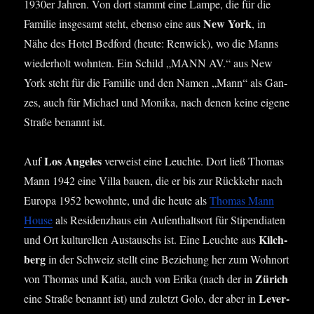
1930er Jah­ren. Von dort stammt eine Lam­pe, die für die
New York
Fami­lie ins­ge­samt steht, eben­so eine aus
, in
Nähe des Hotel Bedford (heu­te: Ren­wick), wo die Manns
wie­der­holt wohn­ten. Ein Schild „MANN AV.“ aus New
York steht für die Fami­lie und den Namen „Mann“ als Gan­
zes, auch für Micha­el und Moni­ka, nach denen kei­ne eige­ne
Stra­ße benannt ist.
Los Ange­les
Auf
ver­weist eine Leuch­te. Dort ließ Tho­mas
Mann 1942 eine Vil­la bau­en, die er bis zur Rück­kehr nach
Euro­pa 1952 bewohn­te, und die heu­te als
Tho­mas Mann
House
als Resi­denz­haus ein Auf­ent­halts­ort für Sti­pen­dia­ten
Kilch­
und Ort kul­tu­rel­len Aus­tauschs ist. Eine Leuch­te aus
berg
in der Schweiz stellt eine Bezie­hung her zum Wohn­ort
Zürich
von Tho­mas und Katia, auch von Eri­ka (nach der in
Lever­
eine Stra­ße benannt ist) und zuletzt Golo, der aber in