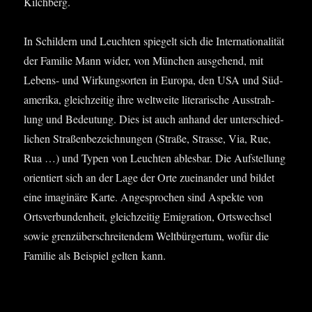
Kilchberg.
In Schil­dern und Leuch­ten spie­gelt sich die Inter­na­tio­na­li­tät
der Fami­lie Mann wider, von Mün­chen aus­ge­hend, mit
Lebens- und Wir­kungs­or­ten in Euro­pa, den USA und Süd­
ame­ri­ka, gleich­zei­tig ihre welt­wei­te lite­ra­ri­sche Aus­strah­
lung und Bedeu­tung. Dies ist auch anhand der unter­schied­
li­chen Stra­ßen­be­zeich­nun­gen (Stra­ße, Stras­se, Via, Rue,
Rua …) und Typen von Leuch­ten ables­bar. Die Auf­stel­lung
ori­en­tiert sich an der Lage der Orte zuein­an­der und bil­det
eine ima­gi­nä­re Kar­te. Ange­spro­chen sind Aspek­te von
Orts­ver­bun­den­heit, gleich­zei­tig Emi­gra­ti­on, Orts­wech­sel
sowie grenz­über­schrei­ten­dem Welt­bür­ger­tum, wofür die
Fami­lie als Bei­spiel gel­ten kann.