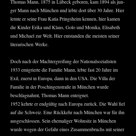
Tho­mas Mann, 1875 in Lübeck gebo­ren, kam 1894 als jun­
ger Mann nach Mün­chen und leb­te dort über 30 Jah­re. Hier
lern­te er sei­ne Frau Katia Pringsheim ken­nen, hier kamen
die Kin­der Eri­ka und Klaus, Golo und Moni­ka, Eli­sa­beth
und Micha­el zur Welt. Hier ent­stan­den die meis­ten sei­ner
lite­ra­ri­schen Werke.
Doch nach der Macht­er­grei­fung der Natio­nal­so­zia­lis­ten
1933 emi­grier­te die Fami­lie Mann, leb­te fast 20 Jah­re im
Exil, zuerst in Euro­pa, dann in den USA. Die Vil­la der
Fami­lie in der Poschin­gen­stra­ße in Mün­chen wur­de
beschlag­nahmt, Tho­mas Mann enteignet.
1952 kehr­te er end­gül­tig nach Euro­pa zurück. Die Wahl fiel
auf die Schweiz. Eine Rück­kehr nach Mün­chen war für ihn
aus­ge­schlos­sen. Sein ehe­ma­li­ger Wohn­sitz in Mün­chen
wur­de wegen der Gefahr eines Zusam­men­bruchs mit sei­ner