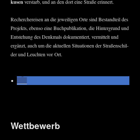
ku­sen
ver­starb, und an den dort eine Stra­ße erinnert.
Recher­che­rei­sen an die jewei­li­gen Orte sind Bestand­teil des
Pro­jekts, eben­so eine Buch­pu­bli­ka­ti­on, die Hin­ter­grund und
Ent­ste­hung des Denk­mals doku­men­tiert, ver­mit­telt und
ergänzt, auch um die aktu­el­len Situa­tio­nen der Stra­ßen­schil­
der und Leuch­ten vor Ort.
Wettbewerb