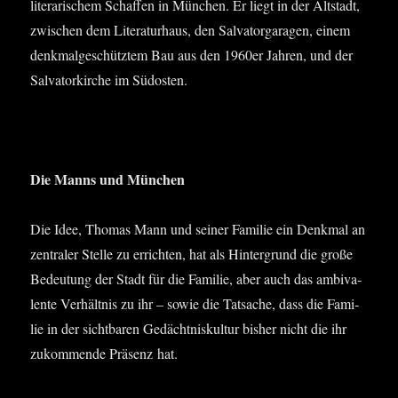
lite­ra­ri­schem Schaf­fen in Mün­chen. Er liegt in der Alt­stadt,
zwi­schen dem Lite­ra­tur­haus, den Sal­vat­or­ga­ra­gen, einem
denk­mal­ge­schütz­tem Bau aus den 1960er Jah­ren, und der
Sal­va­tor­kir­che im Südosten.
Die Manns und München
Die Idee, Tho­mas Mann und sei­ner Fami­lie ein Denk­mal an
zen­tra­ler Stel­le zu errich­ten, hat als Hin­ter­grund die gro­ße
Bedeu­tung der Stadt für die Fami­lie, aber auch das ambi­va­
len­te Ver­hält­nis zu ihr – sowie die Tat­sa­che, dass die Fami­
lie in der sicht­ba­ren Gedächt­nis­kul­tur bis­her nicht die ihr
zukom­men­de Prä­senz hat.