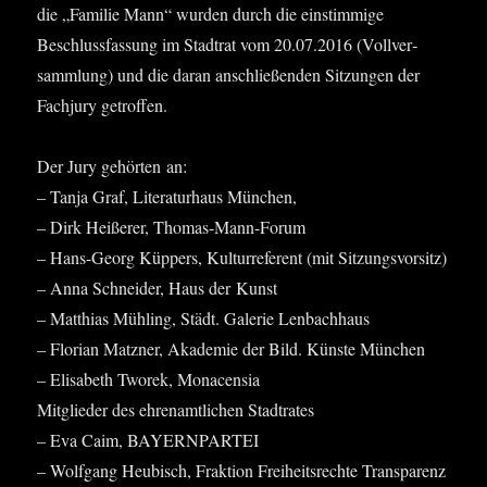
die „Fami­lie Mann“ wur­den durch die ein­stim­mi­ge
Beschluss­fas­sung im Stadt­rat vom 20.07.2016 (Voll­ver­
samm­lung) und die dar­an anschlie­ßen­den Sit­zun­gen der
Fach­ju­ry getroffen.
Der Jury gehör­ten an:
– Tan­ja Graf, Lite­ra­tur­haus München,
– Dirk Hei­ße­rer, Thomas-Mann-Forum
– Hans-Georg Küp­pers, Kul­tur­re­fe­rent (mit Sitzungsvorsitz)
– Anna Schnei­der, Haus der Kunst
– Mat­thi­as Müh­ling, Städt. Gale­rie Lenbachhaus
– Flo­ri­an Matz­ner, Aka­de­mie der Bild. Küns­te München
– Eli­sa­beth Two­rek, Monacensia
Mit­glie­der des ehren­amt­li­chen Stadtrates
– Eva Caim, BAYERNPARTEI
– Wolf­gang Heu­bisch, Frak­ti­on Frei­heits­rech­te Trans­pa­renz