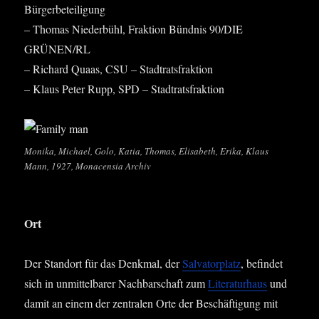
Bürgerbeteiligung
– Tho­mas Nie­der­bühl, Frak­ti­on Bünd­nis 90/DIE
GRÜNEN/RL
– Richard Quaas, CSU – Stadtratsfraktion
– Klaus Peter Rupp, SPD – Stadtratsfraktion
Moni­ka, Micha­el, Golo, Katia, Tho­mas, Eli­sa­beth, Eri­ka, Klaus
Mann, 1927, Mona­cen­sia Archiv
Ort
Der Stand­ort für das Denk­mal, der
Sal­va­tor­platz
, befin­det
sich in unmit­tel­ba­rer Nach­bar­schaft zum
Lite­ra­tur­haus
und
damit an einem der zen­tra­len Orte der Beschäf­ti­gung mit