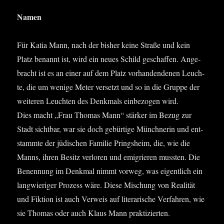
Namen
Für Katia Mann, nach der bis­her kei­ne Stra­ße und kein
Platz benannt ist, wird ein neu­es Schild geschaf­fen. Ange­
bracht ist es an einer auf dem Platz vor­han­den­denen Leuch­
te, die um weni­ge Meter ver­setzt und so in die Grup­pe der
wei­te­ren Leuch­ten des Denk­mals ein­be­zo­gen wird.
Dies macht „Frau Tho­mas Mann“ stär­ker im Bezug zur
Stadt sicht­bar, war sie doch gebür­ti­ge Münch­ne­rin und ent­
stamm­te der jüdi­schen Fami­lie Pringsheim, die, wie die
Manns, ihren Besitz ver­lo­ren und emi­grie­ren muss­ten. Die
Benen­nung im Denk­mal nimmt vor­weg, was eigent­lich ein
lang­wie­ri­ger Pro­zess wäre. Die­se Mischung von Rea­li­tät
und Fik­ti­on ist auch Ver­weis auf lite­ra­ri­sche Ver­fah­ren, wie
sie Tho­mas oder auch Klaus Mann praktizierten.