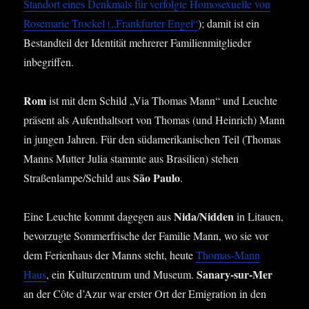
Stand­ort eines Denk­mals für ver­folg­te Homo­se­xu­el­le von
Rose­ma­rie Trockel („Frank­fur­ter Engel“
); damit ist ein
Bestand­teil der Iden­ti­tät meh­re­rer Fami­li­en­mit­glie­der
inbegriffen.
Rom
ist mit dem Schild „Via Tho­mas Mann“ und Leuch­te
prä­sent als Auf­ent­halts­ort von Tho­mas (und Hein­rich) Mann
in jun­gen Jah­ren. Für den süd­ame­ri­ka­ni­schen Teil (Tho­mas
Manns Mut­ter Julia stamm­te aus Bra­si­li­en) ste­hen
São Pau­lo
Straßenlampe/Schild aus
.
Nida
Nid­den
Eine Leuch­te kommt dage­gen aus
/
in Litau­en,
bevor­zug­te Som­mer­fri­sche der Fami­lie Mann, wo sie vor
dem Feri­en­haus der Manns steht, heu­te
Tho­mas-Mann
Sana­ry-sur-Mer
Haus
, ein Kul­tur­zen­trum und Muse­um.
an der Côte d’Azur war ers­ter Ort der Emi­gra­ti­on in den