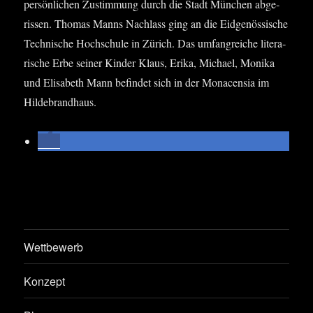
per­sön­li­chen Zustim­mung durch die Stadt Mün­chen abge­
ris­sen. Tho­mas Manns Nach­lass ging an die Eid­ge­nös­si­sche
Tech­ni­sche Hoch­schu­le in Zürich. Das umfang­rei­che lite­ra­
ri­sche Erbe sei­ner Kin­der Klaus, Eri­ka, Micha­el, Moni­ka
und Eli­sa­beth Mann befin­det sich in der Mona­cen­sia im
Hildebrandhaus.
Wettbewerb
Konzept