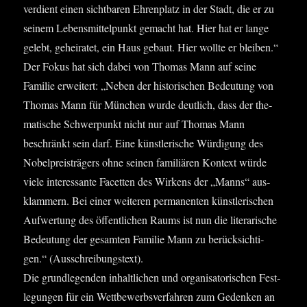
ver­dient einen sicht­ba­ren Ehren­platz in der Stadt, die er zu
sei­nem Lebensmit­telpunkt gemacht hat. Hier hat er lan­ge
gelebt, gehei­ra­tet, ein Haus gebaut. Hier woll­te er bleiben.“
Der Fokus hat sich dabei von Tho­mas Mann auf sei­ne
Fami­lie erwei­tert: „Neben der his­to­ri­schen Bedeu­tung von
Tho­mas Mann für Mün­chen wur­de deut­lich, dass der the­
ma­ti­sche Schwer­punkt nicht nur auf Tho­mas Mann
beschränkt sein darf. Eine künst­le­ri­sche Wür­di­gung des
Nobel­preis­trä­gers ohne sei­nen fami­liä­ren Kon­text wür­de
vie­le inter­es­san­te Facet­ten des Wir­kens der „Manns“ aus­
klam­mern. Bei einer wei­te­ren per­ma­nen­ten künst­le­ri­schen
Auf­wer­tung des öffent­li­chen Raums ist nun die lite­ra­ri­sche
Bedeu­tung der gesam­ten Fami­lie Mann zu berück­sich­ti­
gen.“ (Aus­schrei­bungs­text).
Die grund­le­gen­den inhalt­li­chen und orga­ni­sa­to­ri­schen Fest­
le­gun­gen für ein Wett­be­werbs­ver­fah­ren zum Geden­ken an