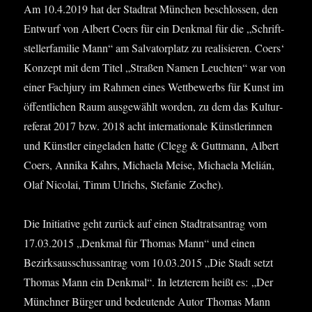
Am 10.4.2019 hat der Stadt­rat Mün­chen beschlos­sen, den
Ent­wurf von Albert Coers für ein Denk­mal für die „Schrift­
stel­ler­fa­mi­lie Mann“ am Sal­va­tor­platz zu rea­li­sie­ren. Coers‘
Kon­zept mit dem Titel „Stra­ßen Namen Leuch­ten“ war von
einer Fach­ju­ry im Rah­men eines Wett­be­werbs für Kunst im
öffent­li­chen Raum aus­ge­wählt wor­den, zu dem das Kul­tur­
re­fe­rat 2017 bzw. 2018 acht inter­na­tio­na­le Künst­le­rin­nen
und Künst­ler ein­ge­la­den hat­te (Clegg & Gutt­mann, Albert
Coers, Anni­ka Kahrs, Michae­la Mei­se, Michae­la Melián,
Olaf Nico­lai, Timm Ulrichs, Ste­fa­nie Zoche).
Die Initia­ti­ve geht zurück auf einen Stadt­rats­an­trag vom
17.03.2015 „Denk­mal für Tho­mas Mann“ und einen
Bezirks­aus­schuss­an­trag vom 10.03.2015 „Die Stadt setzt
Tho­mas Mann ein Denk­mal“. In letz­te­rem heißt es: „Der
Münch­ner Bür­ger und bedeu­ten­de Autor Tho­mas Mann