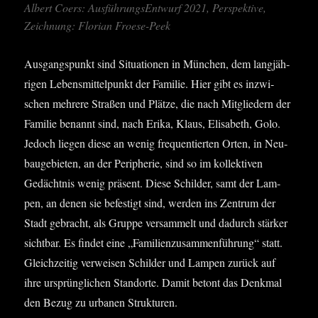
Albert Coers: Aus­füh­rungs­Ent­wurf 2021, Per­spek­ti­ve,
Zeich­nung: Flo­ri­an Froese-Peek
Aus­gangs­punkt sind Situa­tio­nen in Mün­chen, dem lang­jäh­
ri­gen Lebens­mit­tel­punkt der Fami­lie. Hier gibt es inzwi­
schen meh­re­re Stra­ßen und Plät­ze, die nach Mit­glie­dern der
Fami­lie benannt sind, nach Eri­ka, Klaus, Eli­sa­beth, Golo.
Jedoch lie­gen die­se an wenig fre­quen­tier­ten Orten, in Neu­
bau­ge­bie­ten, an der Peri­phe­rie, sind so im kol­lek­ti­ven
Gedächt­nis wenig prä­sent. Die­se Schil­der, samt der Lam­
pen, an denen sie befes­tigt sind, wer­den ins Zen­trum der
Stadt gebracht, als Grup­pe ver­sam­melt und dadurch stär­ker
sicht­bar. Es fin­det eine „Fami­li­en­zu­sam­men­füh­rung“ statt.
Gleich­zei­tig ver­wei­sen Schil­der und Lam­pen zurück auf
ihre ursprüng­li­chen Stand­or­te. Damit betont das Denk­mal
den Bezug zu urba­nen Strukturen.