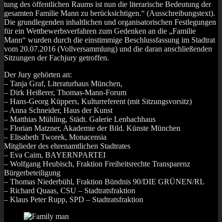
tung des öffent­li­chen Raums ist nun die lite­ra­ri­sche Bedeu­tung der
gesam­ten Fami­lie Mann zu berück­sich­ti­gen.“ (Aus­schrei­bungs­text).
Die grund­le­gen­den inhalt­li­chen und orga­ni­sa­to­ri­schen Fest­le­gun­gen
für ein Wett­be­werbs­ver­fah­ren zum Geden­ken an die „Fami­lie
Mann“ wur­den durch die ein­stim­mi­ge Beschluss­fas­sung im Stadt­rat
vom 20.07.2016 (Voll­ver­samm­lung) und die dar­an anschlie­ßen­den
Sit­zun­gen der Fach­ju­ry getroffen.
Der Jury gehör­ten an:
– Tan­ja Graf, Lite­ra­tur­haus München,
– Dirk Hei­ße­rer, Thomas-Mann-Forum
– Hans-Georg Küp­pers, Kul­tur­re­fe­rent (mit Sitzungsvorsitz)
– Anna Schnei­der, Haus der Kunst
– Mat­thi­as Müh­ling, Städt. Gale­rie Lenbachhaus
– Flo­ri­an Matz­ner, Aka­de­mie der Bild. Küns­te München
– Eli­sa­beth Two­rek, Monacensia
Mit­glie­der des ehren­amt­li­chen Stadtrates
– Eva Caim, BAYERNPARTEI
– Wolf­gang Heu­bisch, Frak­ti­on Frei­heits­rech­te Trans­pa­renz
Bürgerbeteiligung
– Tho­mas Nie­der­bühl, Frak­ti­on Bünd­nis 90/DIE GRÜNEN/RL
– Richard Quaas, CSU – Stadtratsfraktion
– Klaus Peter Rupp, SPD – Stadtratsfraktion