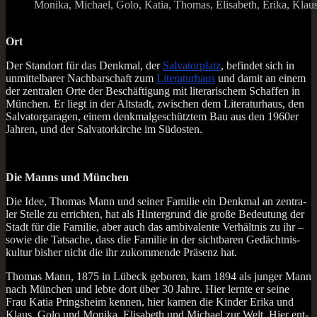
Moni­ka, Micha­el, Golo, Katia, Tho­mas, Eli­sa­beth, Eri­ka, Kl
Ort
Der Stand­ort für das Denk­mal, der
Sal­va­tor­platz
, befin­det sich in
unmit­tel­ba­rer Nach­bar­schaft zum
Lite­ra­tur­haus
und damit an einem
der zen­tra­len Orte der Beschäf­ti­gung mit lite­ra­ri­schem Schaf­fen in
Mün­chen. Er liegt in der Alt­stadt, zwi­schen dem Lite­ra­tur­haus, den
Sal­vat­or­ga­ra­gen, einem denk­mal­ge­schütz­tem Bau aus den 1960er
Jah­ren, und der Sal­va­tor­kir­che im Südosten.
Die Manns und München
Die Idee, Tho­mas Mann und sei­ner Fami­lie ein Denk­mal an zen­tra­
ler Stel­le zu errich­ten, hat als Hin­ter­grund die gro­ße Bedeu­tung der
Stadt für die Fami­lie, aber auch das ambi­va­len­te Ver­hält­nis zu ihr –
sowie die Tat­sa­che, dass die Fami­lie in der sicht­ba­ren Gedächt­nis­
kul­tur bis­her nicht die ihr zukom­men­de Prä­senz hat.
Tho­mas Mann, 1875 in Lübeck gebo­ren, kam 1894 als jun­ger Mann
nach Mün­chen und leb­te dort über 30 Jah­re. Hier lern­te er sei­ne
Frau Katia Pringsheim ken­nen, hier kamen die Kin­der Eri­ka und
Klaus, Golo und Moni­ka, Eli­sa­beth und Micha­el zur Welt. Hier ent­