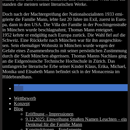
stan­den die meis­ten sei­ner lite­ra­ri­schen Werke.
Doch nach der Macht­er­grei­fung der Natio­nal­so­zia­lis­ten 1933 emi­
grier­te die Fami­lie Mann, leb­te fast 20 Jah­re im Exil, zuerst in Euro­
pa, dann in den USA. Die Vil­la der Fami­lie in der Poschin­gen­stra­ße
in Mün­chen wur­de beschlag­nahmt, Tho­mas Mann enteignet.
1952 kehr­te er end­gül­tig nach Euro­pa zurück. Die Wahl fiel auf die
Schweiz. Eine Rück­kehr nach Mün­chen war für ihn aus­ge­schlos­
sen. Sein ehe­ma­li­ger Wohn­sitz in Mün­chen wur­de wegen der
Gefahr eines Zusam­men­bruchs mit sei­ner per­sön­li­chen Zustim­mung
durch die Stadt Mün­chen abge­ris­sen. Tho­mas Manns Nach­lass ging
an die Eid­ge­nös­si­sche Tech­ni­sche Hoch­schu­le in Zürich. Das
umfang­rei­che lite­ra­ri­sche Erbe sei­ner Kin­der Klaus, Eri­ka, Micha­el,
Moni­ka und Eli­sa­beth Mann befin­det sich in der Mona­cen­sia im
Hildebrandhaus.
Wettbewerb
Konzept
Blog
Eröffnung – Impressionen
9.12.2025: Einweihung Straßen Namen Leuchten – ein
Denkmal für die Familie Mann
Konstruktionen – Fundamente