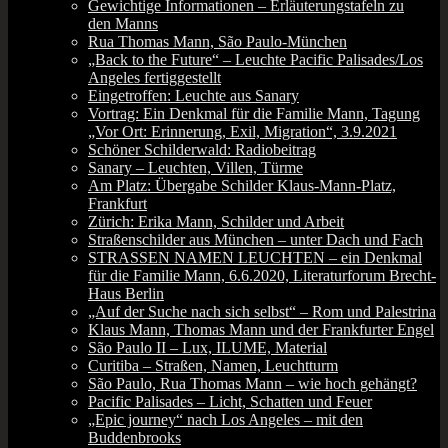
Gewichtige Informationen – Erläuterungstafeln zu
den Manns
Rua Thomas Mann, São Paulo-München
„Back to the Future“ – Leuchte Pacific Palisades/Los
Angeles fertiggestellt
Eingetroffen: Leuchte aus Sanary
Vortrag: Ein Denkmal für die Familie Mann, Tagung
„Vor Ort: Erinnerung, Exil, Migration“, 3.9.2021
Schöner Schilderwald: Radiobeitrag
Sanary – Leuchten, Villen, Türme
Am Platz: Übergabe Schilder Klaus-Mann-Platz,
Frankfurt
Zürich: Erika Mann, Schilder und Arbeit
Straßenschilder aus München – unter Dach und Fach
STRASSEN NAMEN LEUCHTEN – ein Denkmal
für die Familie Mann, 6.6.2020, Literaturforum Brecht-
Haus Berlin
„Auf der Suche nach sich selbst“ – Rom und Palestrina
Klaus Mann, Thomas Mann und der Frankfurter Engel
São Paulo II – Lux, ILUME, Material
Curitiba – Straßen, Namen, Leuchtturm
São Paulo, Rua Thomas Mann – wie hoch gehängt?
Pacific Palisades – Licht, Schatten und Feuer
„Epic journey“ nach Los Angeles – mit den
Buddenbrooks