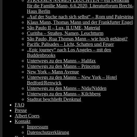
STRASSEN NAMEN LEUCHTEN – ein Denkmal
für die Familie Mann, 6.6.2020, Literaturforum Brecht-
Haus Berlin
„Auf der Suche nach sich selbst“ – Rom und Palestrina
Klaus Mann, Thomas Mann und der Frankfurter Engel
São Paulo II – Lux, ILUME, Material
Curitiba – Straßen, Namen, Leuchtturm
São Paulo, Rua Thomas Mann – wie hoch gehängt?
Pacific Palisades – Licht, Schatten und Feuer
„Epic journey“ nach Los Angeles – mit den
Buddenbrooks
Unterwegs zu den Manns – Halifax
Unterwegs zu den Manns – Princeton
New York – Mann Avenue
Unterwegs zu den Manns – New York – Hotel
Bedford/Renwick
Unterwegs zu den Manns – Nida/Nidden
Unterwegs zu den Manns – Kilchberg
Stadtrat beschließt Denkmal
FAQ
Presse
Albert Coers
Kontakt
Impressum
Datenschutzerklärung