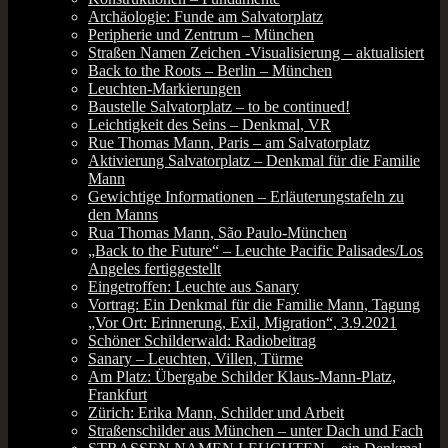
Archäologie: Funde am Salvatorplatz
Peripherie und Zentrum – München
Straßen Namen Zeichen ‑Visualisierung – aktualisiert
Back to the Roots – Berlin – München
Leuchten-Markierungen
Baustelle Salvatorplatz – to be continued!
Leichtigkeit des Seins – Denkmal, VR
Rue Thomas Mann, Paris – am Salvatorplatz
Aktivierung Salvatorplatz – Denkmal für die Familie
Mann
Gewichtige Informationen – Erläuterungstafeln zu
den Manns
Rua Thomas Mann, São Paulo-München
„Back to the Future“ – Leuchte Pacific Palisades/Los
Angeles fertiggestellt
Eingetroffen: Leuchte aus Sanary
Vortrag: Ein Denkmal für die Familie Mann, Tagung
„Vor Ort: Erinnerung, Exil, Migration“, 3.9.2021
Schöner Schilderwald: Radiobeitrag
Sanary – Leuchten, Villen, Türme
Am Platz: Übergabe Schilder Klaus-Mann-Platz,
Frankfurt
Zürich: Erika Mann, Schilder und Arbeit
Straßenschilder aus München – unter Dach und Fach