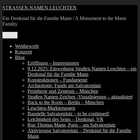
Zum
STRASSEN NAMEN LEUCHTEN
Inhalt
Ein Denkmal für die Familie Mann / A Monument to the Mann
springen
Familiy
Menü
Wettbewerb
Konzept
Blog
Eröffnung – Impressionen
9.12.2025: Einweihung Straßen Namen Leuchten – ein
Denkmal für die Familie Mann
Konstruktionen – Fundamente
Archäologie: Funde am Salvatorplatz
Peripherie und Zentrum – München
Straßen Namen Zeichen ‑Visualisierung – aktualisiert
Back to the Roots – Berlin – München
Leuchten-Markierungen
Baustelle Salvatorplatz – to be continued!
Leichtigkeit des Seins – Denkmal, VR
Rue Thomas Mann, Paris – am Salvatorplatz
Aktivierung Salvatorplatz – Denkmal für die Familie
Mann