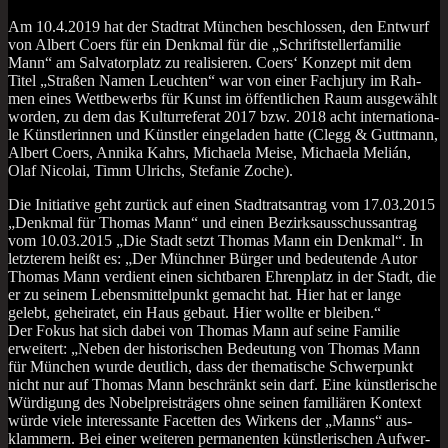
Am 10.4.2019 hat der Stadt­rat Mün­chen beschlos­sen, den Ent­wurf
von Albert Coers für ein Denk­mal für die „Schrift­stel­ler­fa­mi­lie
Mann“ am Sal­va­tor­platz zu rea­li­sie­ren. Coers‘ Kon­zept mit dem
Titel „Stra­ßen Namen Leuch­ten“ war von einer Fach­ju­ry im Rah­
men eines Wett­be­werbs für Kunst im öffent­li­chen Raum aus­ge­wählt
wor­den, zu dem das Kul­tur­re­fe­rat 2017 bzw. 2018 acht inter­na­tio­na­
le Künst­le­rin­nen und Künst­ler ein­ge­la­den hat­te (Clegg & Gutt­mann,
Albert Coers, Anni­ka Kahrs, Michae­la Mei­se, Michae­la Melián,
Olaf Nico­lai, Timm Ulrichs, Ste­fa­nie Zoche).
Die Initia­ti­ve geht zurück auf einen Stadt­rats­an­trag vom 17.03.2015
„Denk­mal für Tho­mas Mann“ und einen Bezirks­aus­schuss­an­trag
vom 10.03.2015 „Die Stadt setzt Tho­mas Mann ein Denk­mal“. In
letz­te­rem heißt es: „Der Münch­ner Bür­ger und bedeu­ten­de Autor
Tho­mas Mann ver­dient einen sicht­ba­ren Ehren­platz in der Stadt, die
er zu sei­nem Lebensmit­telpunkt gemacht hat. Hier hat er lan­ge
gelebt, gehei­ra­tet, ein Haus gebaut. Hier woll­te er bleiben.“
Der Fokus hat sich dabei von Tho­mas Mann auf sei­ne Fami­lie
erwei­tert: „Neben der his­to­ri­schen Bedeu­tung von Tho­mas Mann
für Mün­chen wur­de deut­lich, dass der the­ma­ti­sche Schwer­punkt
nicht nur auf Tho­mas Mann beschränkt sein darf. Eine künst­le­ri­sche
Wür­di­gung des Nobel­preis­trä­gers ohne sei­nen fami­liä­ren Kon­text
wür­de vie­le inter­es­san­te Facet­ten des Wir­kens der „Manns“ aus­
klam­mern. Bei einer wei­te­ren per­ma­nen­ten künst­le­ri­schen Auf­wer­