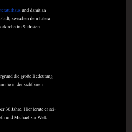
te­ra­tur­haus
und damit an
t­stadt, zwi­schen dem Lite­ra­
tor­kir­che im Südosten.
ter­grund die gro­ße Bedeu­tung
mi­lie in der sicht­ba­ren
0 Jah­re. Hier lern­te er sei­
eth und Micha­el zur Welt.