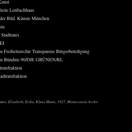
Kunst
ale­rie Lenbachhaus
ie der Bild. Küns­te München
sia
n Stadtrates
EI
n Frei­heits­rech­te Trans­pa­renz Bürgerbeteiligung
­ti­on Bünd­nis 90/DIE GRÜNEN/RL
ratsfraktion
dtratsfraktion
­mas, Eli­sa­beth, Eri­ka, Klaus Mann, 1927, Mona­cen­sia Archiv