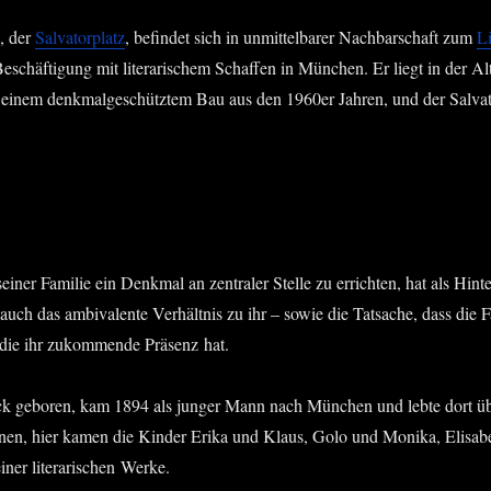
l, der
Sal­va­tor­platz
, befin­det sich in unmit­tel­ba­rer Nach­bar­schaft zum
Li
eschäf­ti­gung mit lite­ra­ri­schem Schaf­fen in Mün­chen. Er liegt in der Al
en, einem denk­mal­ge­schütz­tem Bau aus den 1960er Jah­ren, und der Sal­va­
er Fami­lie ein Denk­mal an zen­tra­ler Stel­le zu errich­ten, hat als Hin­
auch das ambi­va­len­te Ver­hält­nis zu ihr – sowie die Tat­sa­che, dass die Fa
t die ihr zukom­men­de Prä­senz hat.
ebo­ren, kam 1894 als jun­ger Mann nach Mün­chen und leb­te dort über 3
en, hier kamen die Kin­der Eri­ka und Klaus, Golo und Moni­ka, Eli­sa­b
­ner lite­ra­ri­schen Werke.