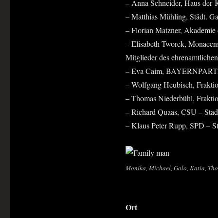
– Anna Schnei­der, Haus der 
– Mat­thi­as Müh­ling, Städt. G
– Flo­ri­an Matz­ner, Aka­de­m
– Eli­sa­beth Two­rek, Monacen
Mit­glie­der des ehren­amt­li­che
– Eva Caim, BAYERNPART
– Wolf­gang Heu­bisch, Frak­ti­o
– Tho­mas Nie­der­bühl, Frak
– Richard Quaas, CSU – Stadt
– Klaus Peter Rupp, SPD – Sta
Moni­ka, Micha­el, Golo, Katia, Tho
Ort