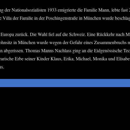
der Natio­nal­so­zia­lis­ten 1933 emi­grier­te die Fami­lie Mann, leb­te fast 
Vil­la der Fami­lie in der Poschin­gen­stra­ße in Mün­chen wur­de besch
ch Euro­pa zurück. Die Wahl fiel auf die Schweiz. Eine Rück­kehr nach M
Wohn­sitz in Mün­chen wur­de wegen der Gefahr eines Zusam­men­bruchs mit 
abge­ris­sen. Tho­mas Manns Nach­lass ging an die Eid­ge­nös­si­sche Tech
ra­ri­sche Erbe sei­ner Kin­der Klaus, Eri­ka, Micha­el, Moni­ka und Eli­sa­
us.