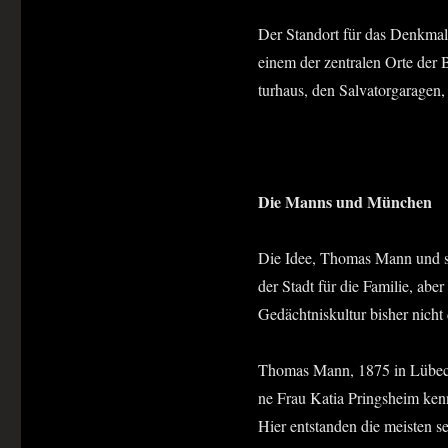
Der Stand­ort für das Denk­ma
einem der zen­tra­len Orte der B
tur­haus, den Sal­vat­or­ga­ra­g
Die Manns und München
Die Idee, Tho­mas Mann und sei­n
der Stadt für die Fami­lie, aber 
Gedächt­nis­kul­tur bis­her nich
Tho­mas Mann, 1875 in Lübeck g
ne Frau Katia Pringsheim ken­n
Hier ent­stan­den die meis­ten sei