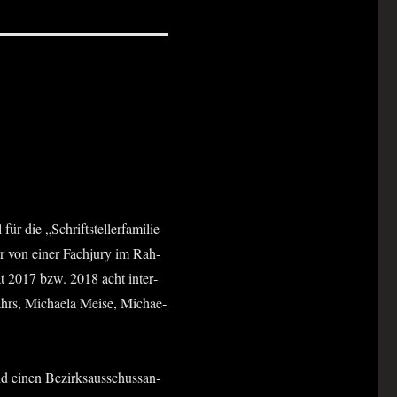
ie „Schrift­stel­ler­fa­mi­lie
r von einer Fach­ju­ry im Rah­
rat 2017 bzw. 2018 acht inter­
Kahrs, Michae­la Mei­se, Michae­
d einen Bezirks­aus­schuss­an­