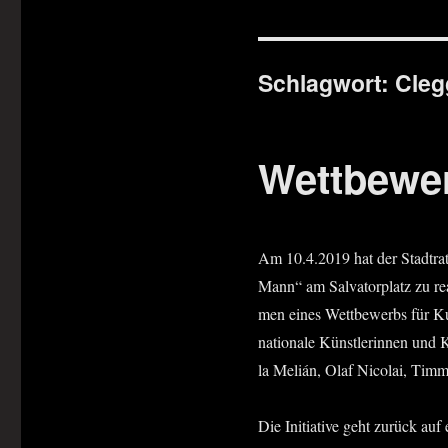
Schlagwort:
Cleg
Wettbewe
Am 10.4.2019 hat der Stadt­rat 
Mann“ am Sal­va­tor­platz zu re
men eines Wett­be­werbs für Kun
na­tio­na­le Künst­le­rin­nen un
la Melián, Olaf Nico­lai, Timm 
Die Initia­ti­ve geht zurück a