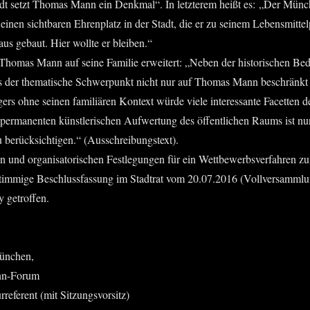
 setzt Tho­mas Mann ein Denk­mal“. In letz­te­rem heißt es: „Der Münch
nen sicht­ba­ren Ehren­platz in der Stadt, die er zu sei­nem Lebensmit­te
 Haus gebaut. Hier woll­te er bleiben.“
ho­mas Mann auf sei­ne Fami­lie erwei­tert: „Neben der his­to­ri­schen 
 der the­ma­ti­sche Schwer­punkt nicht nur auf Tho­mas Mann beschränkt se
gers ohne sei­nen fami­liä­ren Kon­text wür­de vie­le inter­es­san­te Facet­t
er­ma­nen­ten künst­le­ri­schen Auf­wer­tung des öffent­li­chen Raums ist nun
erück­sich­ti­gen.“ (Aus­schrei­bungs­text).
en und orga­ni­sa­to­ri­schen Fest­le­gun­gen für ein Wett­be­werbs­ver­fah­re
im­mi­ge Beschluss­fas­sung im Stadt­rat vom 20.07.2016 (Voll­ver­samm­lu
ry getroffen.
 München,
ann-Forum
re­fe­rent (mit Sitzungsvorsitz)