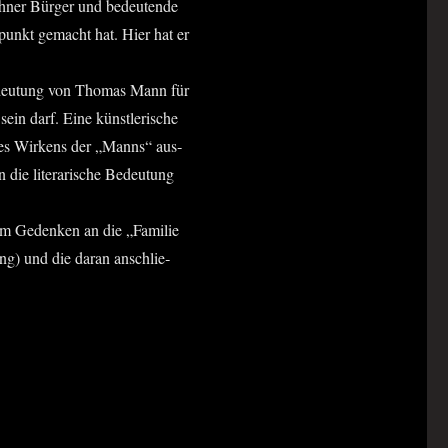
­ner Bür­ger und bedeu­ten­de
lpunkt gemacht hat. Hier hat er
Bedeu­tung von Tho­mas Mann für
in darf. Eine künst­le­ri­sche
en des Wir­kens der „Manns“ aus­
 die lite­ra­ri­sche Bedeu­tung
n zum Geden­ken an die „Fami­lie
ng) und die dar­an anschlie­