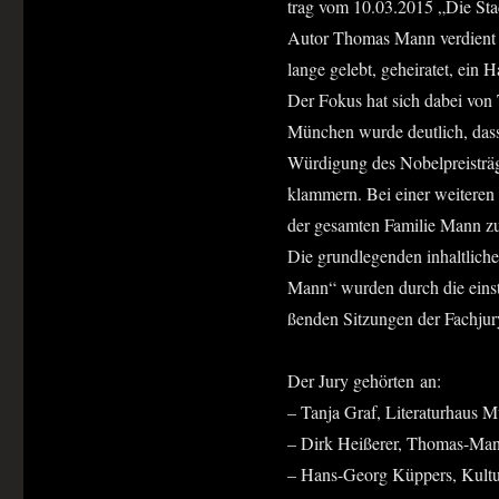
trag vom 10.03.2015 „Die Stadt
Autor Tho­mas Mann ver­dient ei
lan­ge gelebt, gehei­ra­tet, ein
Der Fokus hat sich dabei von T
Mün­chen wur­de deut­lich, dass
Wür­di­gung des Nobel­preis­trä­
klam­mern. Bei einer wei­te­ren p
der gesam­ten Fami­lie Mann zu b
Die grund­le­gen­den inhalt­li­ch
Mann“ wur­den durch die ein­st
ßen­den Sit­zun­gen der Fach­ju­
Der Jury gehör­ten an:
– Tan­ja Graf, Lite­ra­tur­haus
– Dirk Hei­ße­rer, Thomas-M
– Hans-Georg Küp­pers, Kul­tur­