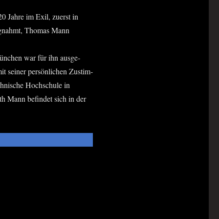
20 Jah­re im Exil, zuerst in
lag­nahmt, Tho­mas Mann
ün­chen war für ihn aus­ge­
sei­ner per­sön­li­chen Zustim­
­ni­sche Hoch­schu­le in
beth Mann befin­det sich in der