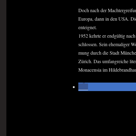
Doch nach der Macht­er­grei­fung 
Euro­pa, dann in den USA. Die 
enteignet.
1952 kehr­te er end­gül­tig na
schlos­sen. Sein ehe­ma­li­ger 
mung durch die Stadt Mün­chen 
Zürich. Das umfang­rei­che lite­
Mona­cen­sia im Hildebrandha