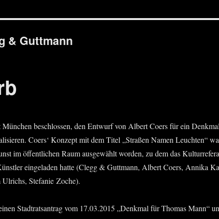
g & Guttmann
rb
Mün­chen beschlos­sen, den Ent­wurf von Albert Coers für ein Denk­mal für d
a­li­sie­ren. Coers‘ Kon­zept mit dem Titel „Stra­ßen Namen Leuch­ten“ wa
st im öffent­li­chen Raum aus­ge­wählt wor­den, zu dem das Kul­tur­re­fe­
d Künst­ler ein­ge­la­den hat­te (Clegg & Gutt­mann, Albert Coers, Anni­ka 
Ulrichs, Ste­fa­nie Zoche).
uf einen Stadt­rats­an­trag vom 17.03.2015 „Denk­mal für Tho­mas Mann“ un